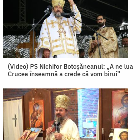
(Video) PS Nichifor Botoșăneanul: „A ne lua
Crucea înseamnă a crede că vom birui”