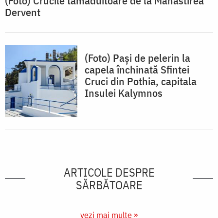
(Foto) Crucile tămăduitoare de la Mănăstirea
Dervent
(Foto) Pași de pelerin la
capela închinată Sfintei
Cruci din Pothia, capitala
Insulei Kalymnos
ARTICOLE DESPRE
SĂRBĂTOARE
vezi mai multe »