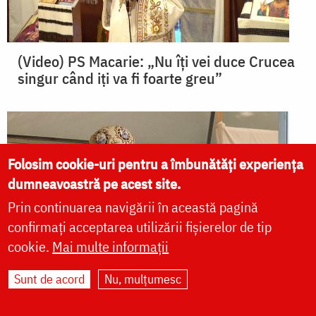
(Video) PS Macarie: „Nu îți vei duce Crucea
singur când iți va fi foarte greu”
Folosim cookie-uri pentru a îmbunătăți experiența
dumneavoastră pe acest site.
Prin continuarea navigării în această pagină
confirmați acceptarea utilizării fișierelor de tip
cookie.
Mai multe informații
Sunt de acord
Nu, mulțumesc
(Video) IPS Teofan: „În Taina Sfintei Cruci se
arată întreaga înălțime a actului mântuitor”