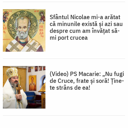
Sfântul Nicolae mi-a arătat
că minunile există și azi sau
despre cum am învățat să-
mi port crucea
(Video) PS Macarie: „Nu fugi
de Cruce, frate și soră! Ține-
te strâns de ea!