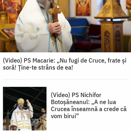
(Video) PS Macarie: „Nu fugi de Cruce, frate și
soră! Ține-te strâns de ea!
(Video) PS Nichifor
Botoșăneanul: „A ne lua
Crucea înseamnă a crede că
vom birui”