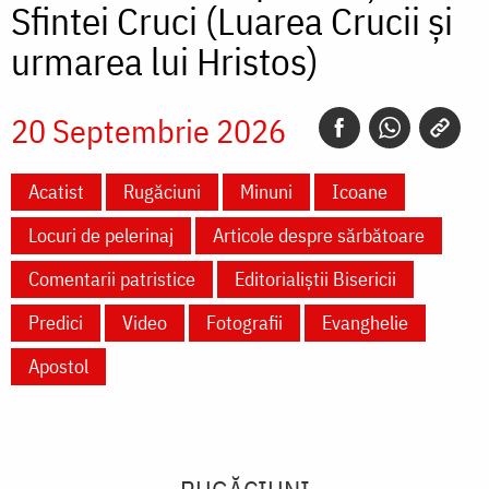
Sfintei Cruci (Luarea Crucii și
urmarea lui Hristos)
20 Septembrie 2026
Acatist
Rugăciuni
Minuni
Icoane
Locuri de pelerinaj
Articole despre sărbătoare
Comentarii patristice
Editorialiștii Bisericii
Predici
Video
Fotografii
Evanghelie
Apostol