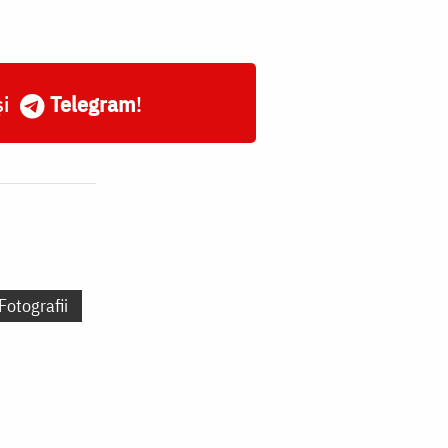
și
Telegram
!
Fotografii