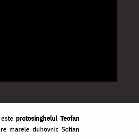
” este
protosinghelul Teofan
spre marele duhovnic Sofian