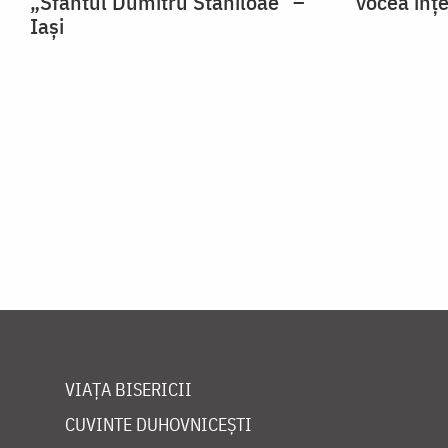
„Sfântul Dumitru Stăniloae” –
vocea înț
Iași
VIAȚA BISERICII
CUVINTE DUHOVNICEȘTI