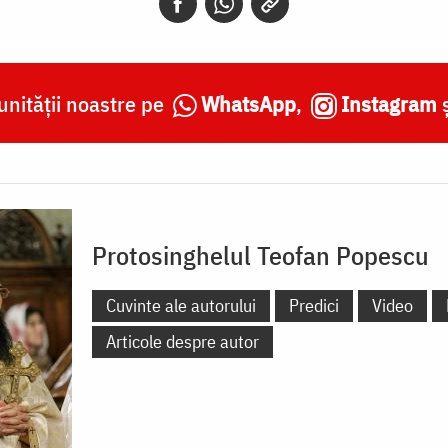
nității noastre pe
WhatsApp
,
Instagram
Protosinghelul Teofan Popescu
Cuvinte ale autorului
Predici
Video
Articole despre autor