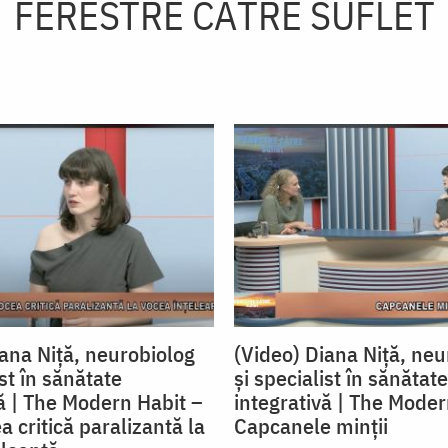
FERESTRE CĂTRE SUFLET
iana Niță, neurobiolog
(Video) Diana Niță, neu
ist în sănătate
și specialist în sănătate
vă | The Modern Habit –
integrativă | The Moder
a critică paralizantă la
Capcanele minții