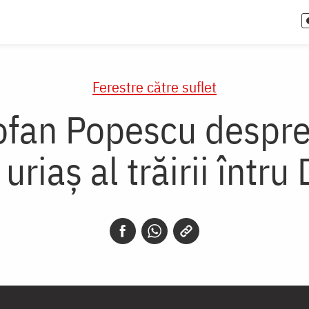
Ferestre către suflet
eofan Popescu despre
uriaş al trăirii întru