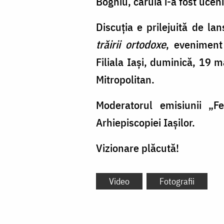
Boghiu, căruia i-a fost uce
Discuţia e prilejuită de lan
trăirii ortodoxe
, eveniment
Filiala Iaşi, duminică, 19 
Mitropolitan.
Moderatorul emisiunii „F
Arhiepiscopiei Iaşilor.
Vizionare plăcută!
Video
Fotografii