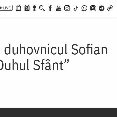
LIVE
09
 duhovnicul Sofian
 Duhul Sfânt”