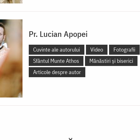
Pr. Lucian Apopei
Cuvinte ale autorului
Video
Fotografii
Sfântul Munte Athos
Mănăstiri și biserici
Articole despre autor