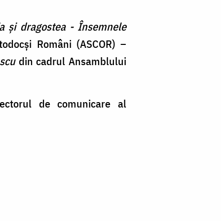
ia şi dragostea - Însemnele
Ortodocşi Români (ASCOR) –
escu
din cadrul Ansamblului
rectorul de comunicare al