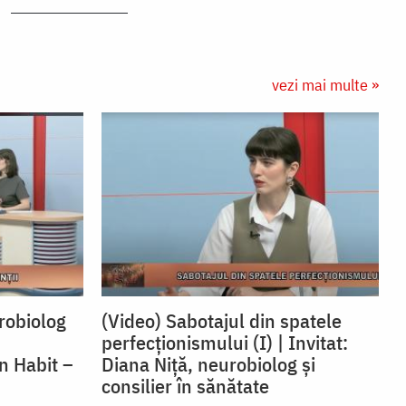
vezi mai multe »
robiolog
(Video) Sabotajul din spatele
perfecționismului (I) | Invitat:
n Habit –
Diana Niță, neurobiolog și
consilier în sănătate