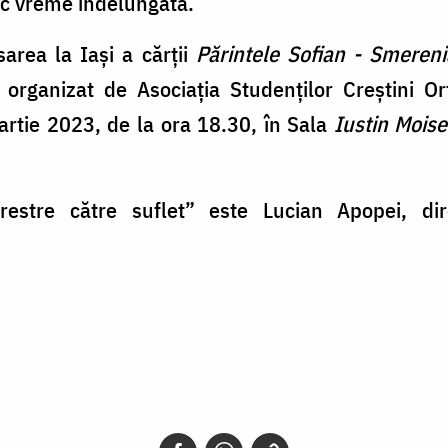
nic vreme îndelungată.
sarea la Iaşi a cărţii
Părintele Sofian - Smeren
 organizat de Asociaţia Studenţilor Creştini 
martie 2023, de la ora 18.30, în Sala
Iustin Mois
erestre către suflet” este Lucian Apopei, di