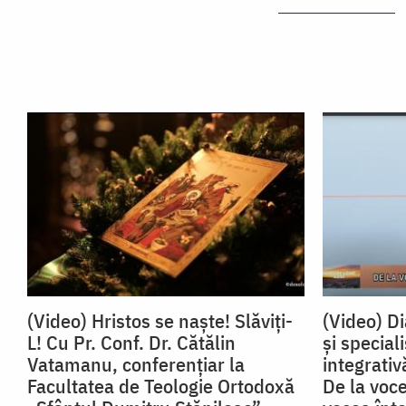
(Video) Hristos se naște! Slăviți-
(Video) D
L! Cu Pr. Conf. Dr. Cătălin
și special
Vatamanu, conferențiar la
integrati
Facultatea de Teologie Ortodoxă
De la voce