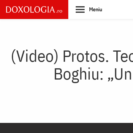
Skip
Meniu
to
main
Main
content
navigation
(Video) Protos. T
Boghiu: „Un 