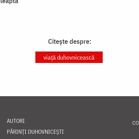
eleaptă
Citește despre:
viață duhovnicească
AUTORI
PĂRINȚI DUHOVNICEȘTI