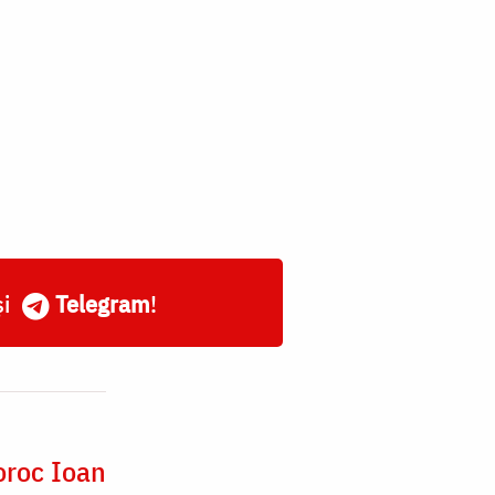
și
Telegram
!
oroc Ioan