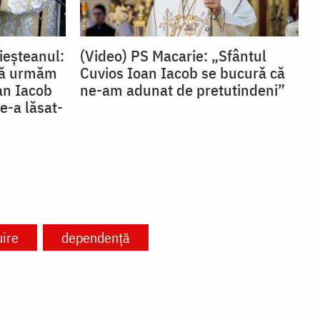
ieșteanul:
(Video) PS Macarie: „Sfântul
 să urmăm
Cuvios Ioan Iacob se bucură că
oan Iacob
ne-am adunat de pretutindeni”
e-a lăsat-
ire
dependență