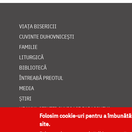
VIAȚA BISERICII
CUVINTE DUHOVNICEȘTI
FAMILIE
LITURGICĂ
BIBLIOTECĂ
ÎNTREABĂ PREOTUL
MEDIA
ȘTIRI
HRAMUL SFINTEI CUVIOASE PARASCHEVA
Folosim cookie-uri pentru a îmbunăt
site.