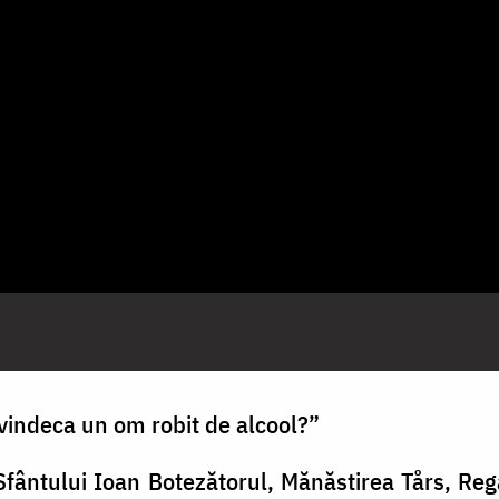
vindeca un om robit de alcool?”
 Sfântului Ioan Botezătorul, Mănăstirea Tårs, Re