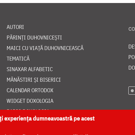
AUTORI
PĂRINȚI DUHOVNICEȘTI
DE
MAICI CU VIAȚĂ DUHOVNICEASCĂ
PO
TEMATICĂ
DO
SINAXAR ALFABETIC
MĂNĂSTIRI ȘI BISERICI
CALENDAR ORTODOX
WIDGET DOXOLOGIA
RADIO DOXOLOGIA
ăți experiența dumneavoastră pe acest