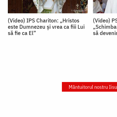
(Video) IPS Chariton: „Hristos
(Video) P
este Dumnezeu și vrea ca fiii Lui
„Schimbar
să fie ca El”
să devenim
Mântuitorul nostru Iisu