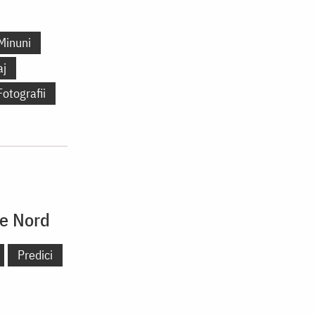
Minuni
aj
Fotografii
de Nord
Predici