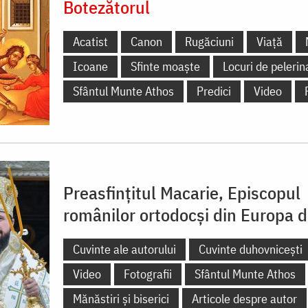
Botezătorul
Acatist
Canon
Rugăciuni
Viață
Icoane
Sfinte moaște
Locuri de pelerin
Sfântul Munte Athos
Predici
Video
Preasfințitul Macarie, Episcopul
românilor ortodocși din Europa 
Cuvinte ale autorului
Cuvinte duhovnicești
Video
Fotografii
Sfântul Munte Athos
Mănăstiri și biserici
Articole despre autor