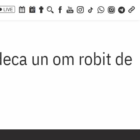
LIVE
07
deca un om robit de