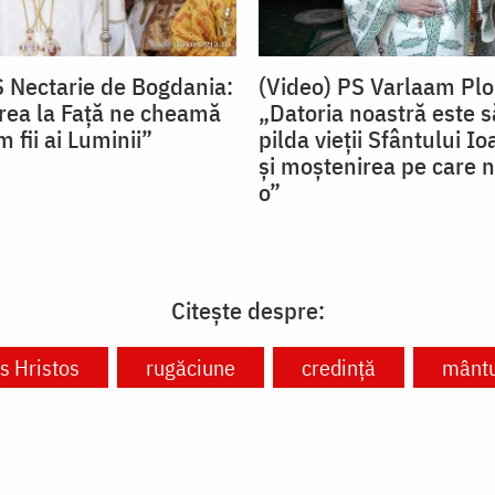
S Nectarie de Bogdania:
(Video) PS Varlaam Plo
ea la Față ne cheamă
„Datoria noastră este
 fii ai Luminii”
pilda vieții Sfântului I
și moștenirea pe care n
o”
Citește despre:
s Hristos
rugăciune
credință
mântu