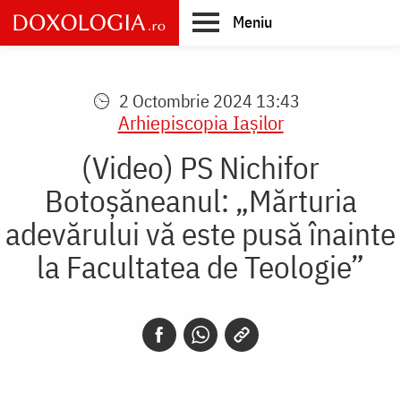
Skip
Meniu
to
main
Main
content
navigation
2 Octombrie 2024 13:43
Arhiepiscopia Iaşilor
(Video) PS Nichifor
Botoșăneanul: „Mărturia
adevărului vă este pusă înainte
la Facultatea de Teologie”