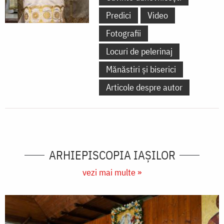
Predici
Video
Fotografii
Locuri de pelerinaj
Mănăstiri și biserici
Articole despre autor
ARHIEPISCOPIA IAŞILOR
vezi mai multe »