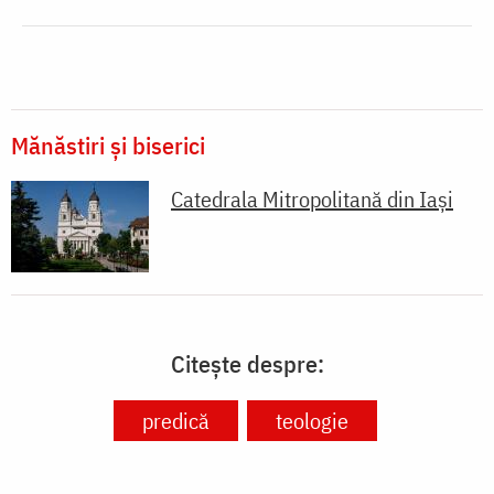
Mănăstiri și biserici
Catedrala Mitropolitană din Iaşi
Citește despre:
predică
teologie