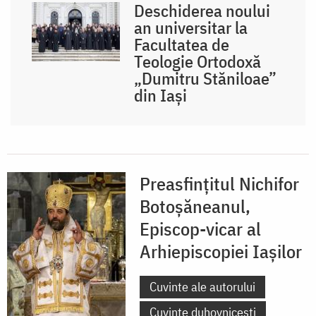
Deschiderea noului
an universitar la
Facultatea de
Teologie Ortodoxă
„Dumitru Stăniloae”
din Iași
Preasfințitul Nichifor
Botoșăneanul,
Episcop-vicar al
Arhiepiscopiei Iașilor
Cuvinte ale autorului
Cuvinte duhovnicești