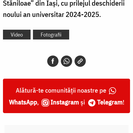
Stăniloae” din Iași, cu prilejul deschiderii
noului an universitar 2024-2025.
Video
Fotografii
Alătură-te comunității noastre pe
WhatsApp
,
Instagram
și
Telegram
!