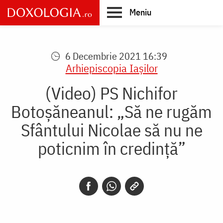
Skip
Meniu
to
main
Main
content
navigation
6 Decembrie 2021 16:39
Arhiepiscopia Iaşilor
(Video) PS Nichifor
Botoșăneanul: „Să ne rugăm
Sfântului Nicolae să nu ne
poticnim în credință”