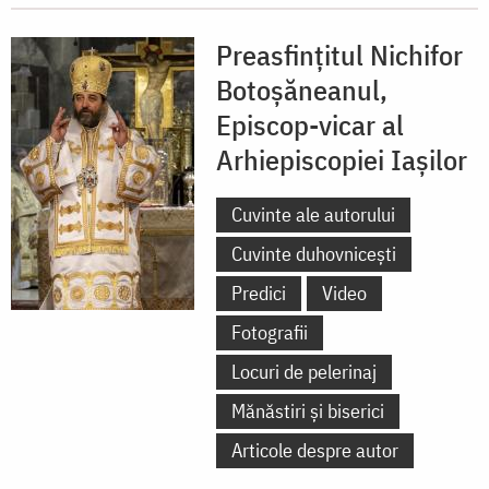
Preasfințitul Nichifor
Botoșăneanul,
Episcop-vicar al
Arhiepiscopiei Iașilor
Cuvinte ale autorului
Cuvinte duhovnicești
Predici
Video
Fotografii
Locuri de pelerinaj
Mănăstiri și biserici
Articole despre autor