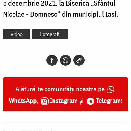
5 decembrie 2021, la Biserica „Sfântul
Nicolae - Domnesc” din municipiul Iași.
Video
Fotografii
Alătură-te comunității noastre pe
WhatsApp
,
Instagram
și
Telegram
!