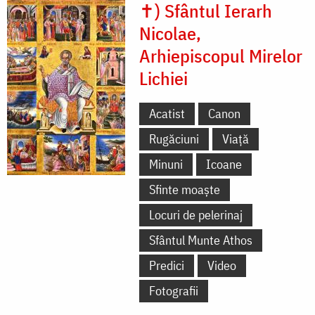
✝) Sfântul Ierarh
Nicolae,
Arhiepiscopul Mirelor
Lichiei
Acatist
Canon
Rugăciuni
Viață
Minuni
Icoane
Sfinte moaște
Locuri de pelerinaj
Sfântul Munte Athos
Predici
Video
Fotografii