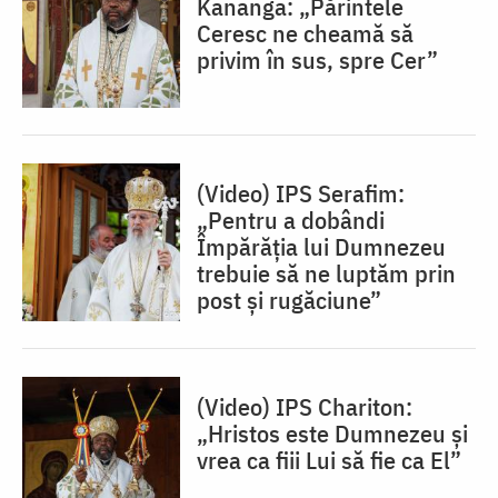
Kananga: „Părintele
Ceresc ne cheamă să
privim în sus, spre Cer”
(Video) IPS Serafim:
„Pentru a dobândi
Împărăția lui Dumnezeu
trebuie să ne luptăm prin
post și rugăciune”
(Video) IPS Chariton:
„Hristos este Dumnezeu și
vrea ca fiii Lui să fie ca El”