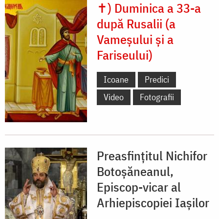
✝) Duminica a 33-a
după Rusalii (a
Vameșului și a
Fariseului)
Icoane
Predici
Video
Fotografii
Preasfințitul Nichifor
Botoșăneanul,
Episcop-vicar al
Arhiepiscopiei Iașilor