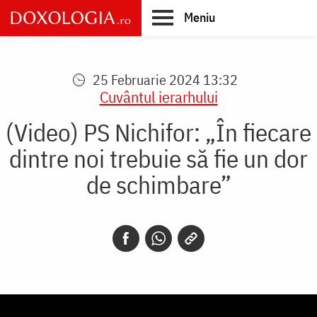
Skip
Meniu
to
main
Main
content
navigation
25 Februarie 2024 13:32
Cuvântul ierarhului
(Video) PS Nichifor: „În fiecare
dintre noi trebuie să fie un dor
de schimbare”