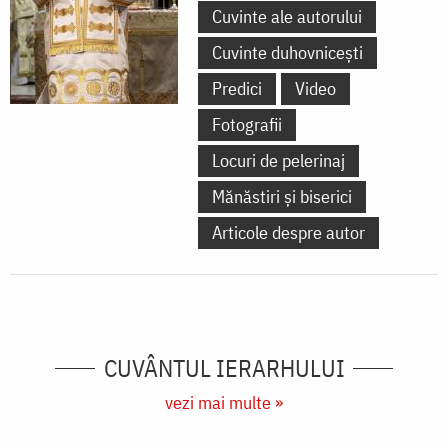
Cuvinte ale autorului
Cuvinte duhovnicești
Predici
Video
Fotografii
Locuri de pelerinaj
Mănăstiri și biserici
Articole despre autor
CUVÂNTUL IERARHULUI
vezi mai multe »