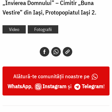
„Învierea Domnului” – Cimitir „Buna
Vestire” din Iași, Protopopiatul Iași 2.
Video
Fotografii
Alătură-te comunității noastre pe
WhatsApp
,
Instagram
și
Telegram
!