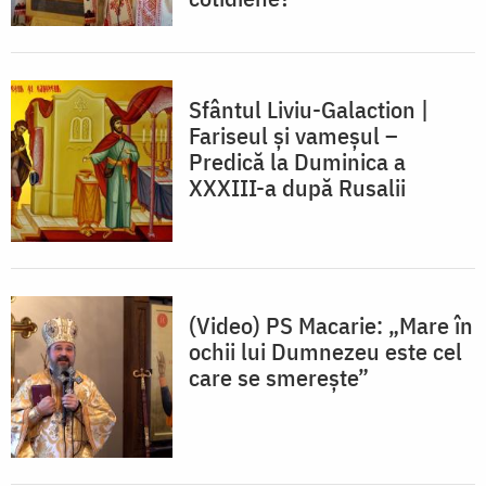
Sfântul Liviu-Galaction |
Fariseul şi vameşul –
Predică la Duminica a
XXXIII-a după Rusalii
(Video) PS Macarie: „Mare în
ochii lui Dumnezeu este cel
care se smerește”