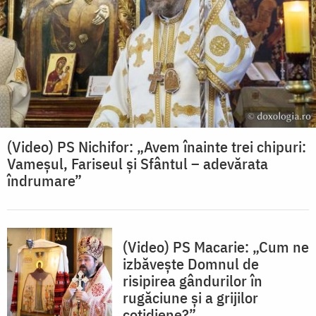
(Video) PS Nichifor: „Avem înainte trei chipuri:
Vameșul, Fariseul și Sfântul – adevărata
îndrumare”
(Video) PS Macarie: „Cum ne
izbăvește Domnul de
risipirea gândurilor în
rugăciune și a grijilor
cotidiene?”