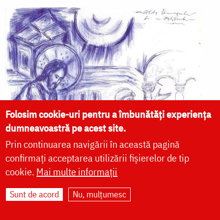
Folosim cookie-uri pentru a îmbunătăți experiența
dumneavoastră pe acest site.
Prin continuarea navigării în această pagină
confirmați acceptarea utilizării fișierelor de tip
cookie.
Mai multe informații
Sunt de acord
Nu, mulțumesc