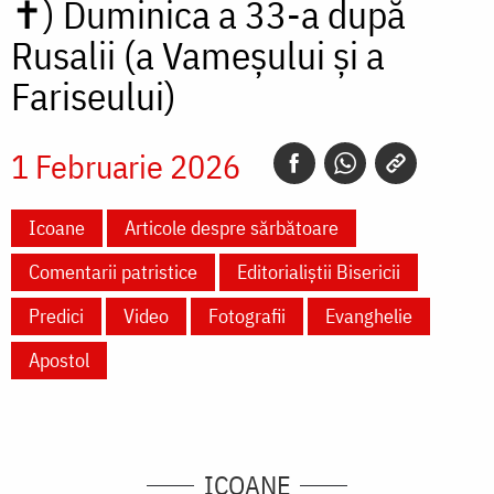
✝)
Duminica a 33-a după
Rusalii (a Vameșului și a
Fariseului)
1 Februarie 2026
Icoane
Articole despre sărbătoare
Comentarii patristice
Editorialiștii Bisericii
Predici
Video
Fotografii
Evanghelie
Apostol
ICOANE