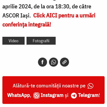
aprilie 2024, de la ora 18:30, de către
ASCOR Iași.
Click AICI pentru a urmări
conferința integrală!
Video
Fotografii
Alătură-te comunității noastre pe
WhatsApp
,
Instagram
și
Telegram
!