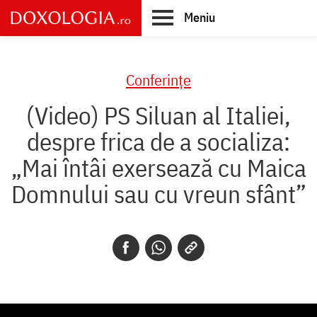
Skip
Meniu
to
main
Main
content
navigation
Conferințe
(Video) PS Siluan al Italiei,
despre frica de a socializa:
„Mai întâi exersează cu Maica
Domnului sau cu vreun sfânt”