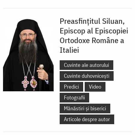
Preasfințitul Siluan,
Episcop al Episcopiei
Ortodoxe Române a
Italiei
Cuvinte ale autorului
Cuvinte duhovnicești
Predici
Video
Fotografii
Mănăstiri și biserici
Articole despre autor