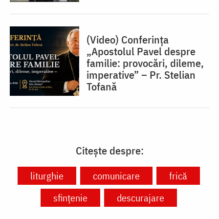
(Video) Conferința
„Apostolul Pavel despre
familie: provocări, dileme,
imperative” – Pr. Stelian
Tofană
Citește despre:
liturghie
comunicare
frică
sfințenie
descurajare