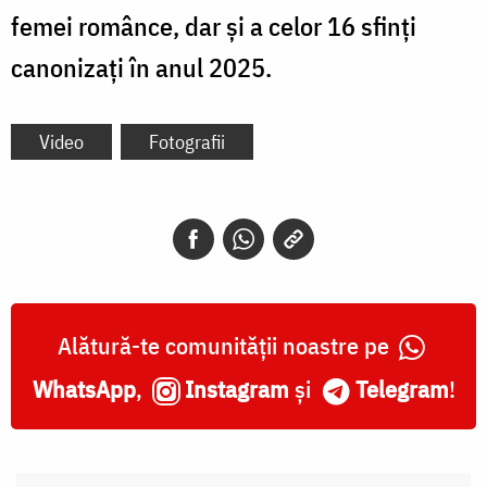
femei românce, dar și a celor 16 sfinți
canonizați în anul 2025.
Video
Fotografii
Alătură-te comunității noastre pe
WhatsApp
,
Instagram
și
Telegram
!