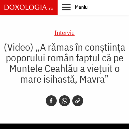
Skip
Meniu
to
main
Main
content
navigation
Interviu
(Video) „A rămas în conștiința
poporului român faptul că pe
Muntele Ceahlău a viețuit o
mare isihastă, Mavra”