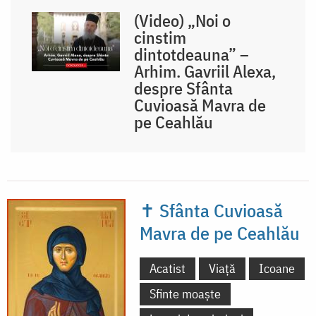
(Video) „Noi o
cinstim
dintotdeauna” –
Arhim. Gavriil Alexa,
despre Sfânta
Cuvioasă Mavra de
pe Ceahlău
✝ Sfânta Cuvioasă
Mavra de pe Ceahlău
Acatist
Viață
Icoane
Sfinte moaște