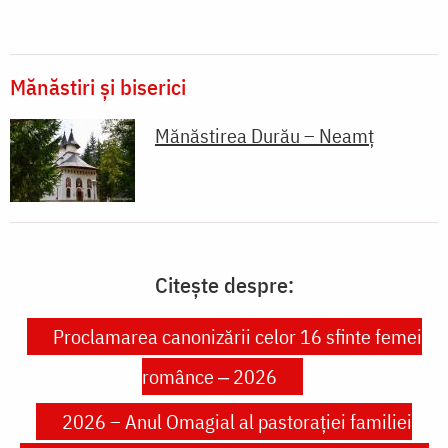
Mănăstiri și biserici
Mănăstirea Durău – Neamț
Citește despre:
Proclamarea canonizării celor 16 sfinte femei
românce ‒ 2026
2026 – Anul Omagial al pastorației familiei