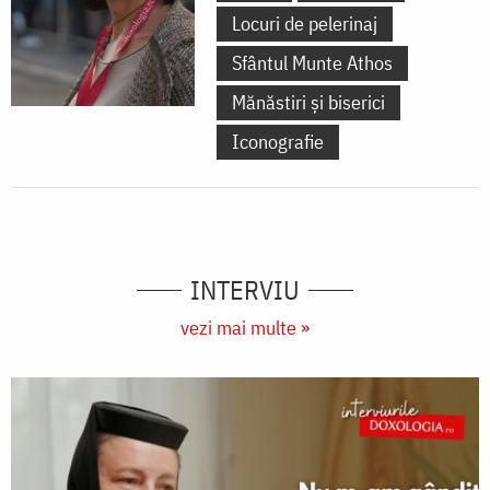
Locuri de pelerinaj
Sfântul Munte Athos
Mănăstiri și biserici
Iconografie
INTERVIU
vezi mai multe »