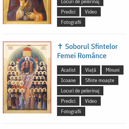
Locuri de pelerinaj
Predici
Video
Fotografii
✝ Soborul Sfintelor
Femei Românce
Acatist
Viață
Minuni
Icoane
Sfinte moaște
Locuri de pelerinaj
Predici
Video
Fotografii