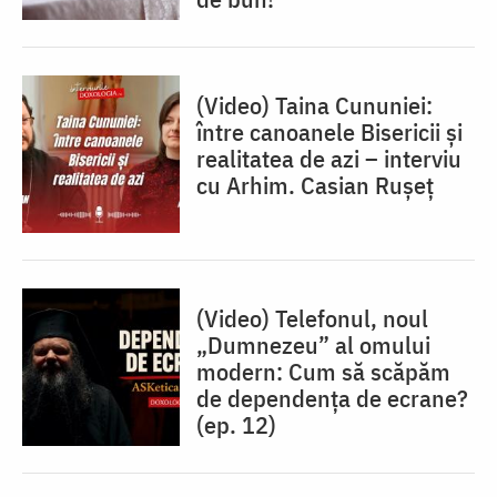
(Video) Taina Cununiei:
între canoanele Bisericii și
realitatea de azi – interviu
cu Arhim. Casian Rușeț
(Video) Telefonul, noul
„Dumnezeu” al omului
modern: Cum să scăpăm
de dependența de ecrane?
(ep. 12)