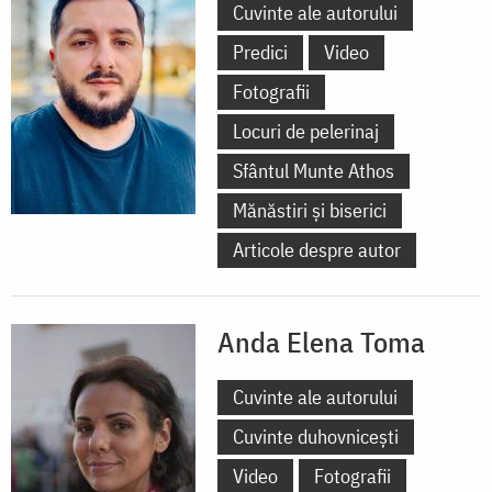
Cuvinte ale autorului
Predici
Video
Fotografii
Locuri de pelerinaj
Sfântul Munte Athos
Mănăstiri și biserici
Articole despre autor
Anda Elena Toma
Cuvinte ale autorului
Cuvinte duhovnicești
Video
Fotografii