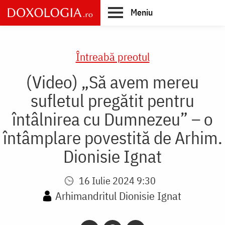
Skip
Meniu
to
main
Main
content
navigation
Întreabă preotul
(Video) „Să avem mereu
sufletul pregătit pentru
întâlnirea cu Dumnezeu” – o
întâmplare povestită de Arhim.
Dionisie Ignat
16 Iulie 2024 9:30
Arhimandritul Dionisie Ignat