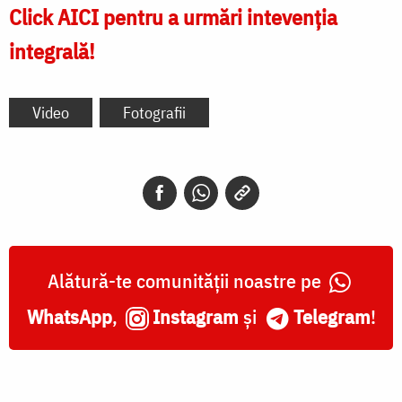
Click AICI pentru a urmări intevenția
integrală!
Video
Fotografii
Alătură-te comunității noastre pe
WhatsApp
,
Instagram
și
Telegram
!