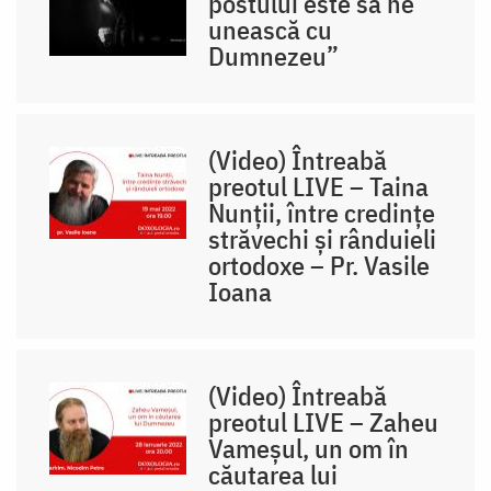
postului este să ne
unească cu
Dumnezeu”
(Video) Întreabă
preotul LIVE – Taina
Nunții, între credințe
străvechi și rânduieli
ortodoxe – Pr. Vasile
Ioana
(Video) Întreabă
preotul LIVE – Zaheu
Vameșul, un om în
căutarea lui