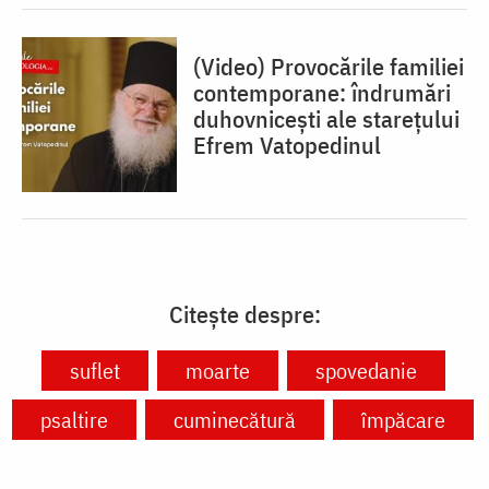
(Video) Provocările familiei
contemporane: îndrumări
duhovnicești ale starețului
Efrem Vatopedinul
Citește despre:
suflet
moarte
spovedanie
psaltire
cuminecătură
împăcare