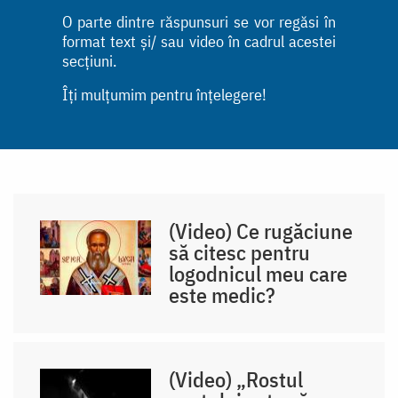
O parte dintre răspunsuri se vor regăsi în
format text și/ sau video în cadrul acestei
secțiuni.
Îți mulțumim pentru înțelegere!
(Video) Ce rugăciune
să citesc pentru
logodnicul meu care
este medic?
(Video) „Rostul