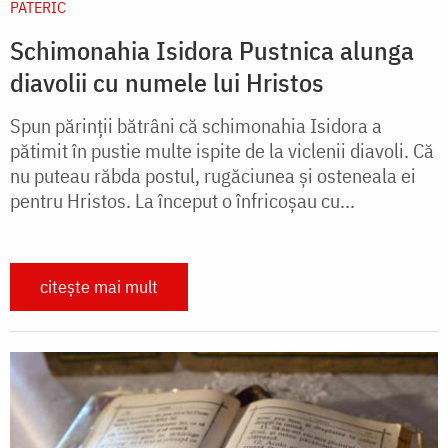
PATERIC
Schimonahia Isidora Pustnica alunga
diavolii cu numele lui Hristos
Spun părinţii bătrâni că schimonahia Isidora a
pătimit în pustie multe ispite de la viclenii diavoli. Că
nu puteau răbda postul, rugăciunea şi osteneala ei
pentru Hristos. La început o înfricoşau cu...
citește mai mult