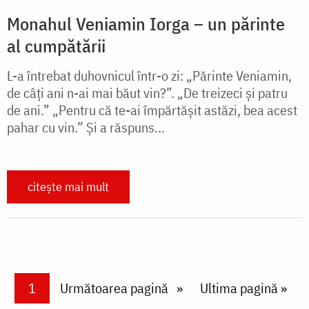
Monahul Veniamin Iorga – un părinte
al cumpătării
L-a întrebat duhovnicul într-o zi: „Părinte Veniamin,
de câţi ani n-ai mai băut vin?”. „De treizeci şi patru
de ani.” „Pentru că te-ai împărtăşit astăzi, bea acest
pahar cu vin.” Şi a răspuns...
citește mai mult
Paginare
Current page
1
Next page
Următoarea pagină
Last page
Ultima pagină »