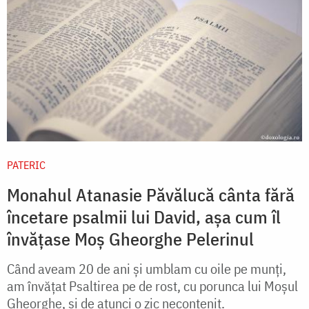
PATERIC
Monahul Atanasie Păvălucă cânta fără
încetare psalmii lui David, așa cum îl
învățase Moș Gheorghe Pelerinul
Când aveam 20 de ani şi umblam cu oile pe munţi,
am învăţat Psaltirea pe de rost, cu porunca lui Moşul
Gheorghe, şi de atunci o zic necontenit.