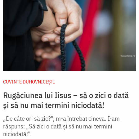
CUVINTE DUHOVNICEȘTI
Rugăciunea lui Iisus – să o zici o dată
și să nu mai termini niciodată!
„De câte ori să zic?”, m-a întrebat cineva. I-am
răspuns: „Să zici o dată și să nu mai termini
niciodată!”.