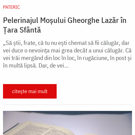
PATERIC
Pelerinajul Moșului Gheorghe Lazăr în
Țara Sfântă
„Să ştii, frate, că tu nu eşti chemat să fii călugăr, dar
vei duce o nevoinţa mai grea decât a unui călugăr. Că
vei trăi mergând din loc în loc, în rugăciune, în post şi
în multă lipsă. Dar, de vei...
citește mai mult