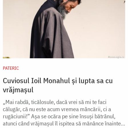
PATERIC
Cuviosul Ioil Monahul și lupta sa cu
vrăjmașul
„Mai rabdă, ticălosule, dacă vrei să mi te faci
călugăr, că nu este acum vremea mâncării, ci a
rugăciunii!” Aşa se ocăra pe sine însuși bătrânul,
atunci când vrăjmaşul îl ispitea să mănânce înainte...