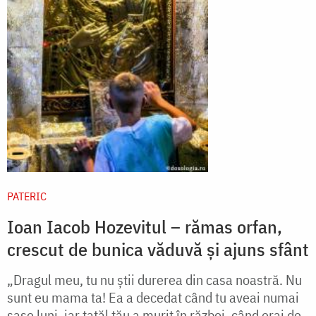
PATERIC
Ioan Iacob Hozevitul – rămas orfan,
crescut de bunica văduvă și ajuns sfânt
„Dragul meu, tu nu ştii durerea din casa noastră. Nu
sunt eu mama ta! Ea a decedat când tu aveai numai
şase luni, iar tatăl tău a murit în război, când erai de