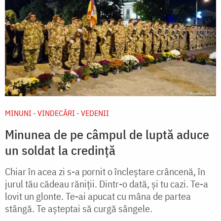
MINUNI - VINDECĂRI - VEDENII
Minunea de pe câmpul de luptă aduce
un soldat la credință
Chiar în acea zi s-a pornit o încleştare crâncenă, în
jurul tău cădeau răniţii. Dintr-o dată, şi tu cazi. Te-a
lovit un glonte. Te-ai apucat cu mâna de partea
stângă. Te aşteptai să curgă sângele.