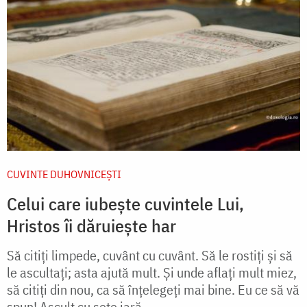
CUVINTE DUHOVNICEȘTI
Celui care iubește cuvintele Lui,
Hristos îi dăruiește har
Să citiți limpede, cuvânt cu cuvânt. Să le rostiți și să
le ascultați; asta ajută mult. Și unde aflați mult miez,
să citiți din nou, ca să înţelegeți mai bine. Eu ce să vă
spun! Ascult cu sete iară...