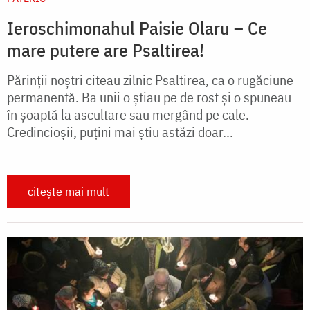
Ieroschimonahul Paisie Olaru – Ce
mare putere are Psaltirea!
Părinţii noştri citeau zilnic Psaltirea, ca o rugăciune
permanentă. Ba unii o ştiau pe de rost şi o spuneau
în şoaptă la ascultare sau mergând pe cale.
Credincioşii, puţini mai ştiu astăzi doar...
citește mai mult