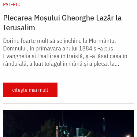
PATERIC
Plecarea Moșului Gheorghe Lazăr la
Ierusalim
Dorind foarte mult să se închine la Mormântul
Domnului, în primăvara anului 1884 şi-a pus
Evanghelia şi Psaltirea în traistă, şi-a lăsat casa în
rânduială, a luat toiagul în mână şi a plecat la...
citește mai mult