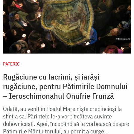
PATERIC
Rugăciune cu lacrimi, și iarăși
rugăciune, pentru Pătimirile Domnului
– Ieroschimonahul Onufrie Frunză
Odată, au venit în Postul Mare nişte credincioşi la
sfinţia sa. Părintele le-a vorbit câteva cuvinte
duhovniceşti. Apoi, începând să le vorbească despre
Pătimirile Mântuitorului, au pornit a curge...