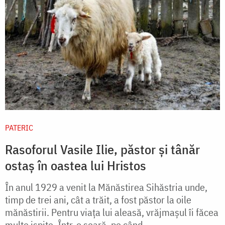
PATERIC
Rasoforul Vasile Ilie, păstor și tânăr
ostaș în oastea lui Hristos
În anul 1929 a venit la Mănăstirea Sihăstria unde,
timp de trei ani, cât a trăit, a fost păstor la oile
mănăstirii. Pentru viaţa lui aleasă, vrăjmaşul îi făcea
multe ispite. Într-o seară, pe când...