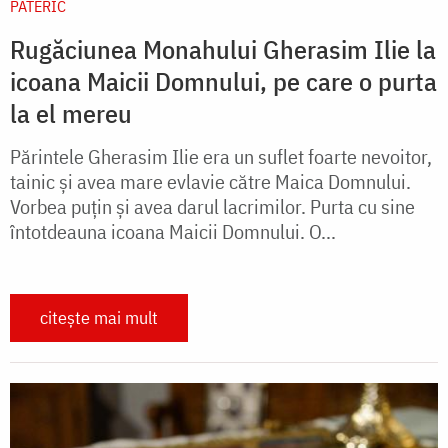
PATERIC
Rugăciunea Monahului Gherasim Ilie la
icoana Maicii Domnului, pe care o purta
la el mereu
Părintele Gherasim Ilie era un suflet foarte nevoitor,
tainic şi avea mare evlavie către Maica Domnului.
Vorbea puţin şi avea darul lacrimilor. Purta cu sine
întotdeauna icoana Maicii Domnului. O...
citește mai mult