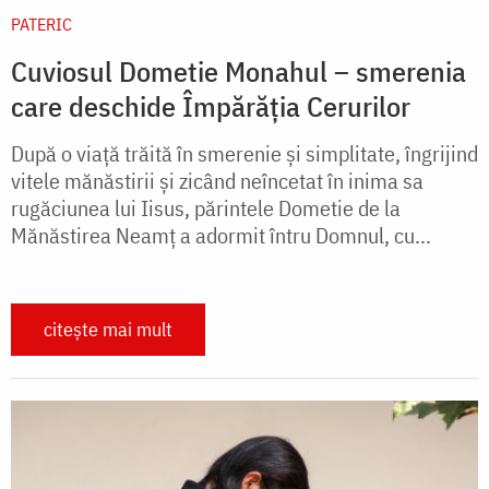
PATERIC
Cuviosul Dometie Monahul – smerenia
care deschide Împărăția Cerurilor
După o viață trăită în smerenie și simplitate, îngrijind
vitele mănăstirii și zicând neîncetat în inima sa
rugăciunea lui Iisus, părintele Dometie de la
Mănăstirea Neamț a adormit întru Domnul, cu...
citește mai mult