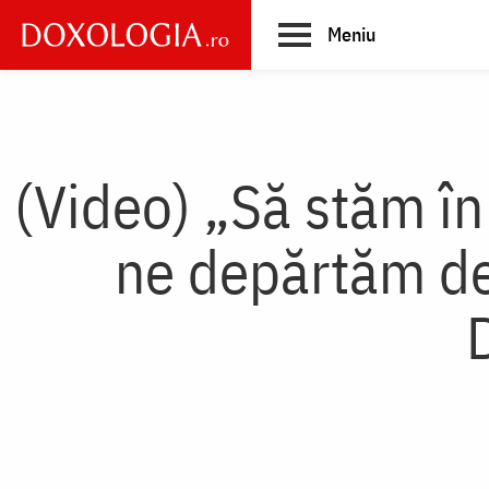
Skip
Meniu
to
main
Main
content
navigation
(Video) „Să stăm în 
ne depărtăm de 