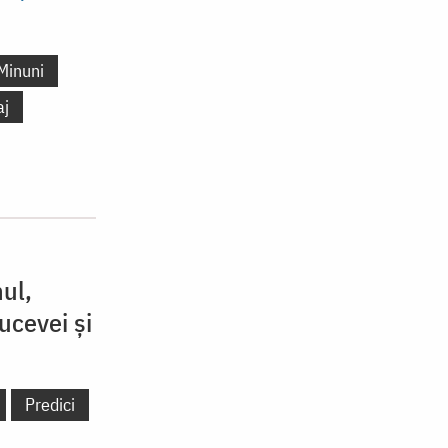
Minuni
aj
ul,
ucevei și
Predici