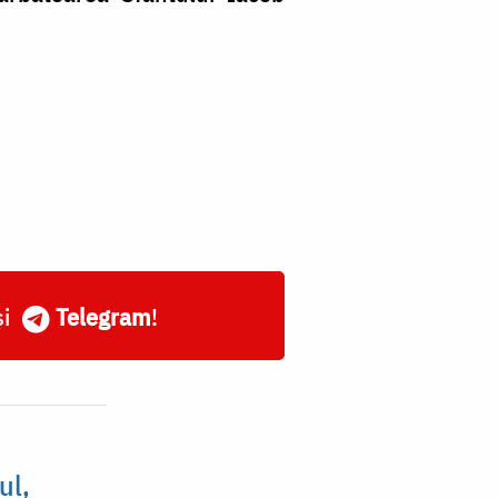
și
Telegram
!
ul,