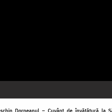
aschin Dorneanul – Cuvânt de învățătură la S