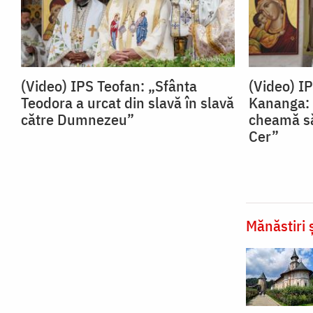
(Video) IPS Teofan: „Sfânta
(Video) I
Teodora a urcat din slavă în slavă
Kananga: 
către Dumnezeu”
cheamă să
Cer”
Mănăstiri ș