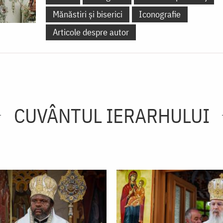
Mănăstiri și biserici
Iconografie
Articole despre autor
CUVÂNTUL IERARHULUI