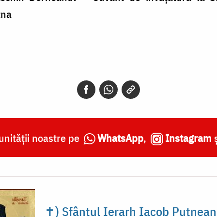
tna
nității noastre pe
WhatsApp
,
Instagram
✝) Sfântul Ierarh Iacob Putnean