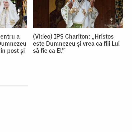
Pentru a
(Video) IPS Chariton: „Hristos
 Dumnezeu
este Dumnezeu și vrea ca fiii Lui
in post și
să fie ca El”