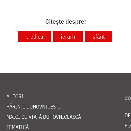
Citește despre:
predică
ierarh
sfânt
AUTORI
PĂRINȚI DUHOVNICEȘTI
DE
MAICI CU VIAȚĂ DUHOVNICEASCĂ
PO
TEMATICĂ