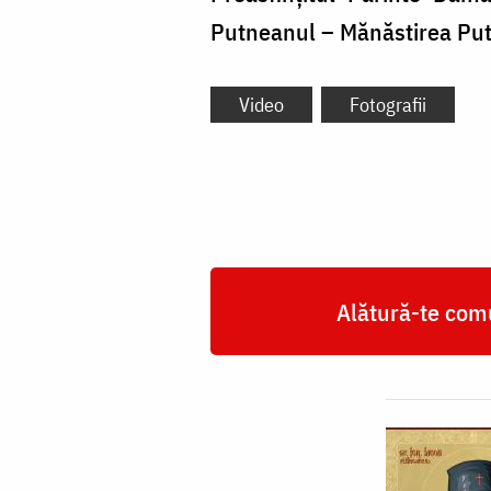
Putneanul – Mănăstirea Pu
Video
Fotografii
Alătură-te comu