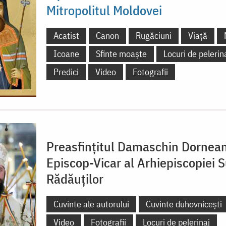
Mitropolitul Moldovei
Acatist
Canon
Rugăciuni
Viață
Icoane
Sfinte moaște
Locuri de pelerin
Predici
Video
Fotografii
Preasfințitul Damaschin Dornean
Episcop-Vicar al Arhiepiscopiei S
Rădăuților
Cuvinte ale autorului
Cuvinte duhovnicești
Video
Fotografii
Locuri de pelerinaj