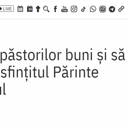
LIVE
09
păstorilor buni și să
fințitul Părinte
l