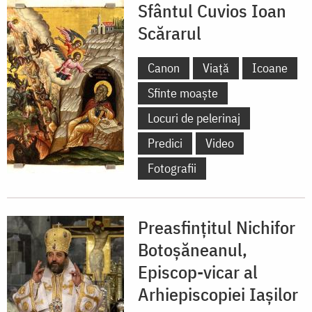
Sfântul Cuvios Ioan
Scărarul
Canon
Viață
Icoane
Sfinte moaște
Locuri de pelerinaj
Predici
Video
Fotografii
Preasfințitul Nichifor
Botoșăneanul,
Episcop-vicar al
Arhiepiscopiei Iașilor