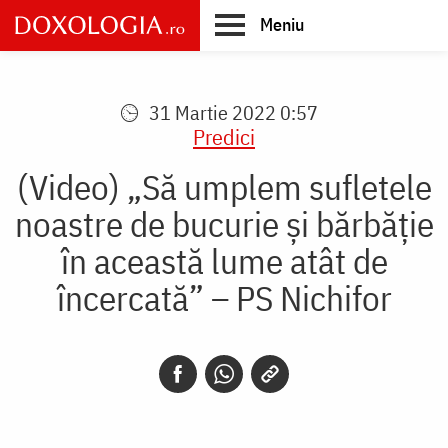
Skip
Meniu
to
main
Main
content
navigation
31 Martie 2022 0:57
Predici
(Video) „Să umplem sufletele
noastre de bucurie și bărbăție
în această lume atât de
încercată” – PS Nichifor