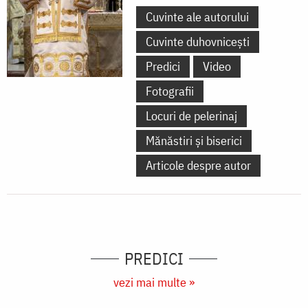
Cuvinte ale autorului
Cuvinte duhovnicești
Predici
Video
Fotografii
Locuri de pelerinaj
Mănăstiri și biserici
Articole despre autor
PREDICI
vezi mai multe »