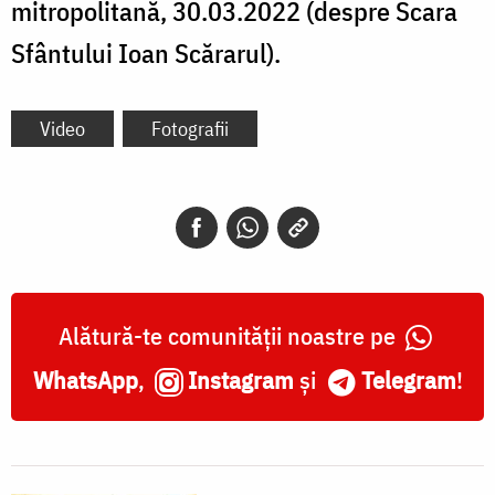
mitropolitană, 30.03.2022 (despre Scara
Sfântului Ioan Scărarul).
Video
Fotografii
Alătură-te comunității noastre pe
WhatsApp
,
Instagram
și
Telegram
!