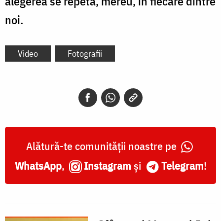
alegerea se repetă, mereu, în fiecare dintre
noi.
Video
Fotografii
Alătură-te comunității noastre pe
WhatsApp
,
Instagram
și
Telegram
!