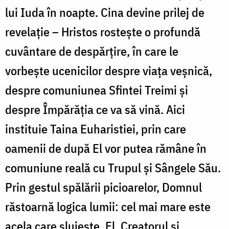
lui Iuda în noapte. Cina devine prilej de
revelație – Hristos rostește o profundă
cuvântare de despărțire, în care le
vorbește ucenicilor despre viața veșnică,
despre comuniunea Sfintei Treimi și
despre Împărăția ce va să vină. Aici
instituie Taina Euharistiei, prin care
oamenii de după El vor putea rămâne în
comuniune reală cu Trupul și Sângele Său.
Prin gestul spălării picioarelor, Domnul
răstoarnă logica lumii: cel mai mare este
acela care slujește. El, Creatorul și