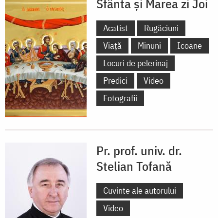
Sfânta și Marea zi Joi
Acatist
Rugăciuni
Viață
Minuni
Icoane
Locuri de pelerinaj
Predici
Video
Fotografii
Pr. prof. univ. dr.
Stelian Tofană
Cuvinte ale autorului
Video