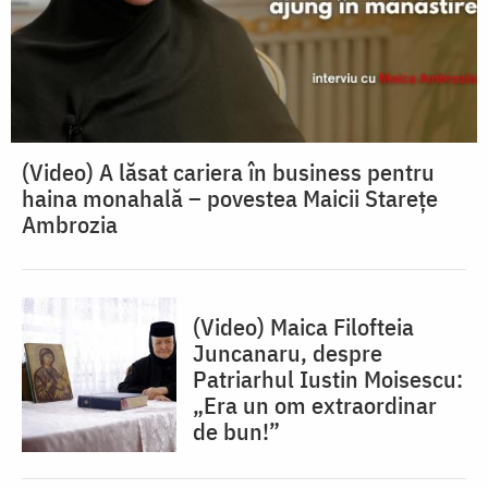
(Video) A lăsat cariera în business pentru
haina monahală – povestea Maicii Starețe
Ambrozia
(Video) Maica Filofteia
Juncanaru, despre
Patriarhul Iustin Moisescu:
„Era un om extraordinar
de bun!”