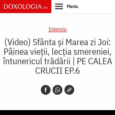
Skip
Meniu
to
main
Main
content
navigation
Interviu
(Video) Sfânta și Marea zi Joi:
Pâinea vieții, lecția smereniei,
întunericul trădării | PE CALEA
CRUCII EP.6