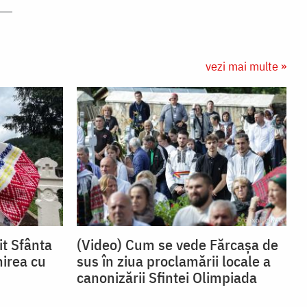
vezi mai multe »
it Sfânta
(Video) Cum se vede Fărcașa de
nirea cu
sus în ziua proclamării locale a
canonizării Sfintei Olimpiada