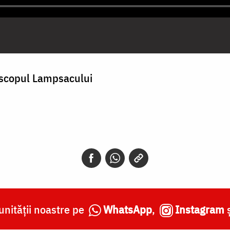
iscopul Lampsacului
nității noastre pe
WhatsApp
,
Instagram