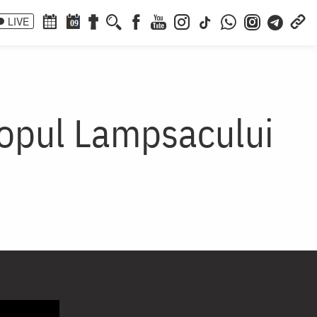
LIVE
09
scopul Lampsacului