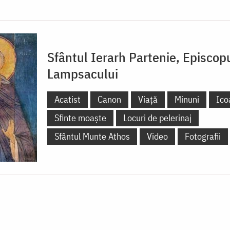
Sfântul Ierarh Partenie, Episcop
Lampsacului
Acatist
Canon
Viață
Minuni
Ico
Sfinte moaște
Locuri de pelerinaj
Sfântul Munte Athos
Video
Fotografii