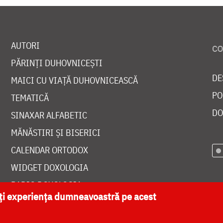
AUTORI
PĂRINȚI DUHOVNICEȘTI
DE
MAICI CU VIAȚĂ DUHOVNICEASCĂ
PO
TEMATICĂ
DO
SINAXAR ALFABETIC
MĂNĂSTIRI ȘI BISERICI
CALENDAR ORTODOX
WIDGET DOXOLOGIA
RADIO DOXOLOGIA
ăți experiența dumneavoastră pe acest