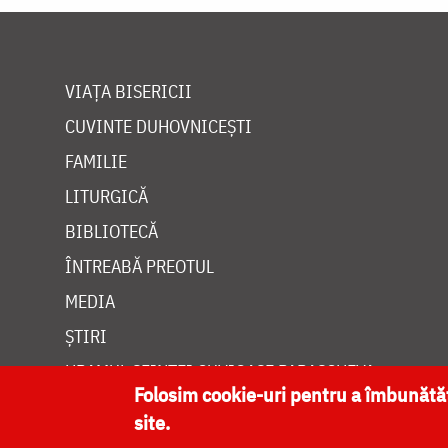
VIAȚA BISERICII
CUVINTE DUHOVNICEȘTI
FAMILIE
LITURGICĂ
BIBLIOTECĂ
ÎNTREABĂ PREOTUL
MEDIA
ȘTIRI
HRAMUL SFINTEI CUVIOASE PARASCHEVA
Folosim cookie-uri pentru a îmbunăt
site.