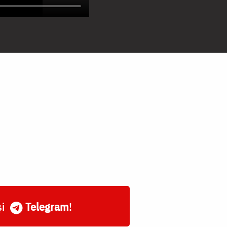
și
Telegram
!