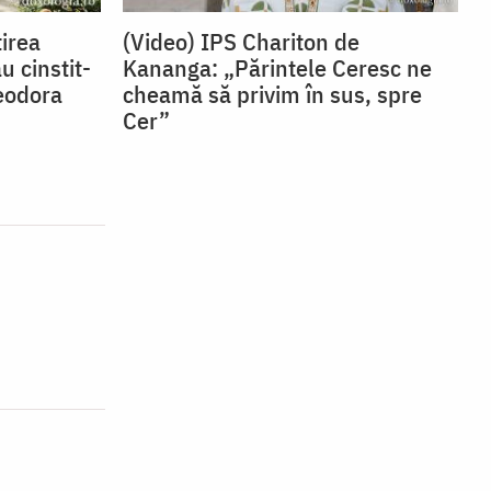
irea
(Video) IPS Chariton de
u cinstit-
Kananga: „Părintele Ceresc ne
eodora
cheamă să privim în sus, spre
Cer”