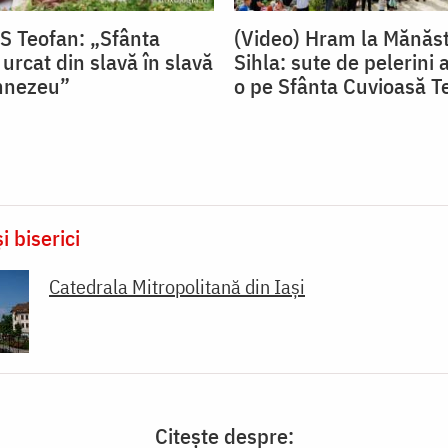
PS Teofan: „Sfânta
(Video) Hram la Mănăst
urcat din slavă în slavă
Sihla: sute de pelerini a
mnezeu”
o pe Sfânta Cuvioasă T
i biserici
Catedrala Mitropolitană din Iaşi
Citește despre: