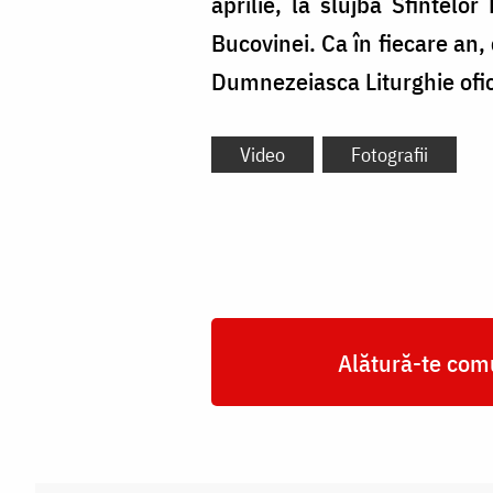
aprilie, la slujba Sfintelor
Bucovinei. Ca în fiecare an,
Dumnezeiasca Liturghie ofic
Video
Fotografii
Alătură-te comu