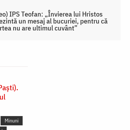
eo) IPS Teofan: „Învierea lui Hristos
ezintă un mesaj al bucuriei, pentru că
tea nu are ultimul cuvânt”
aști).
ul
Minuni