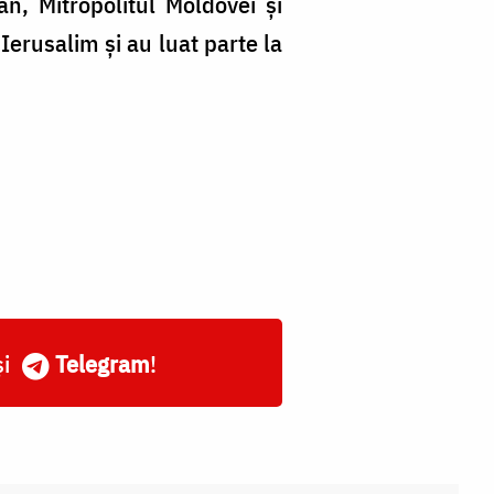
fan, Mitropolitul Moldovei și
Ierusalim și au luat parte la
și
Telegram
!