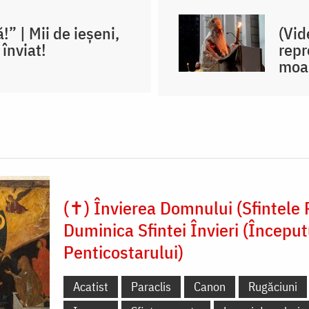
!” | Mii de ieșeni,
(Vid
 înviat!
repr
moar
(✝) Învierea Domnului (Sfintele P
Duminica Sfintei Învieri (Început
Penticostarului)
Acatist
Paraclis
Canon
Rugăciuni