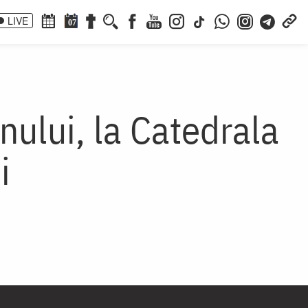
LIVE
07
mnului, la Catedrala
i