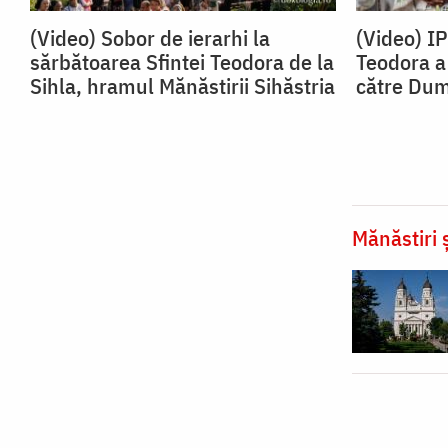
(Video) Sobor de ierarhi la
(Video) I
sărbătoarea Sfintei Teodora de la
Teodora a 
Sihla, hramul Mănăstirii Sihăstria
către Du
Mănăstiri ș