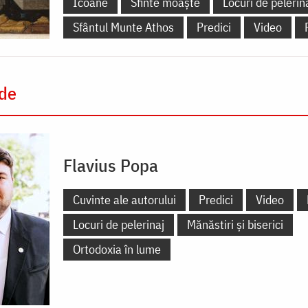
Icoane
Sfinte moaște
Locuri de pelerin
Sfântul Munte Athos
Predici
Video
 de
Flavius Popa
Cuvinte ale autorului
Predici
Video
Locuri de pelerinaj
Mănăstiri și biserici
Ortodoxia în lume