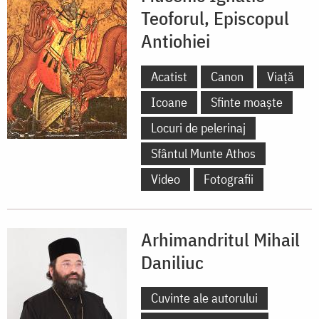
Teoforul, Episcopul
Antiohiei
Acatist
Canon
Viață
Icoane
Sfinte moaște
Locuri de pelerinaj
Sfântul Munte Athos
Video
Fotografii
Arhimandritul Mihail
Daniliuc
Cuvinte ale autorului