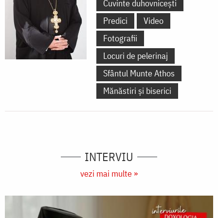
Cuvinte duhovnicești
Predici
Video
Fotografii
Locuri de pelerinaj
Sfântul Munte Athos
Mănăstiri și biserici
INTERVIU
vezi mai multe »