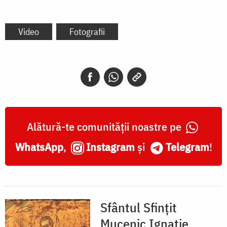
Video
Fotografii
Alătură-te comunității noastre pe
WhatsApp
,
Instagram
și
Telegram
!
Sfântul Sfințit
Mucenic Ignatie