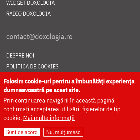
WIDGET DOXOLOGIA
RADIO DOXOLOGIA
DESPRE NOI
POLITICA DE COOKIES
DONEAZĂ ONLINE PENTRU CATEDRALA NAȚIONALĂ
Folosim cookie-uri pentru a îmbunătăți experiența
dumneavoastră pe acest site.
Prin continuarea navigării în această pagină
LIVE
confirmați acceptarea utilizării fișierelor de tip
cookie.
Mai multe informații
Site dezvoltat de
DOXOLOGIA MEDIA
,
Sunt de acord
Nu, mulțumesc
Arhiepiscopia Iașilor | ©
doxologia.ro