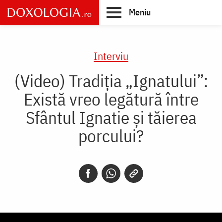
Skip
Meniu
to
main
Main
content
navigation
Interviu
(Video) Tradiția „Ignatului”:
Există vreo legătură între
Sfântul Ignatie și tăierea
porcului?