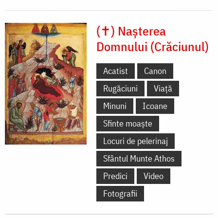
(✝) Nașterea
Domnului (Crăciunul)
Acatist
Canon
Rugăciuni
Viață
Minuni
Icoane
Sfinte moaște
Locuri de pelerinaj
Sfântul Munte Athos
Predici
Video
Fotografii