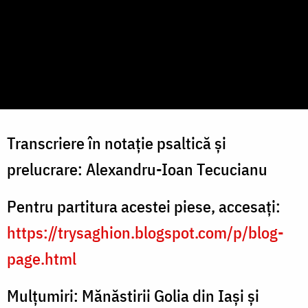
Transcriere în notație psaltică și
prelucrare: Alexandru-Ioan Tecucianu
Pentru partitura acestei piese, accesați:
https://trysaghion.blogspot.com/p/blog-
page.html
Mulțumiri: Mănăstirii Golia din Iași și