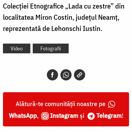
Colecției Etnografice „Lada cu zestre” din
localitatea Miron Costin, județul Neamț,
reprezentată de Lehonschi Iustin.
Video
Fotografii
Alătură-te comunității noastre pe
WhatsApp
,
Instagram
și
Telegram
!