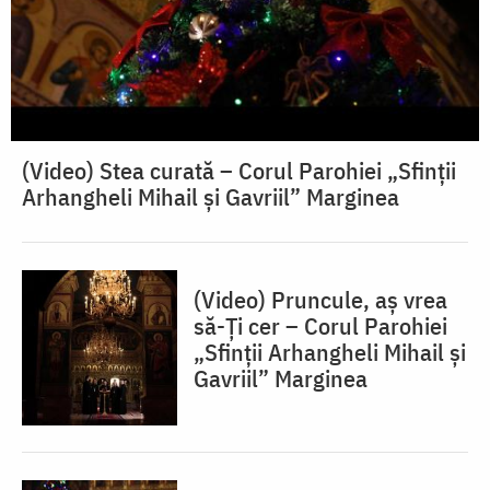
(Video) Stea curată – Corul Parohiei „Sfinții
Arhangheli Mihail și Gavriil” Marginea
(Video) Pruncule, aș vrea
să-Ți cer – Corul Parohiei
„Sfinții Arhangheli Mihail și
Gavriil” Marginea