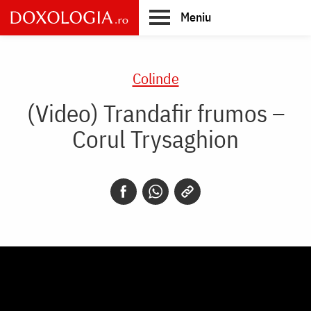
Skip
Meniu
to
main
Main
content
navigation
Colinde
(Video) Trandafir frumos –
Corul Trysaghion