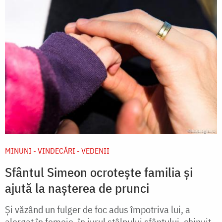
MINUNI - VINDECĂRI - VEDENII
Sfântul Simeon ocrotește familia și
ajută la nașterea de prunci
Și văzând un fulger de foc adus împotriva lui, a
alergat în femeie, în jurul stâlpului sfântului, chinuit