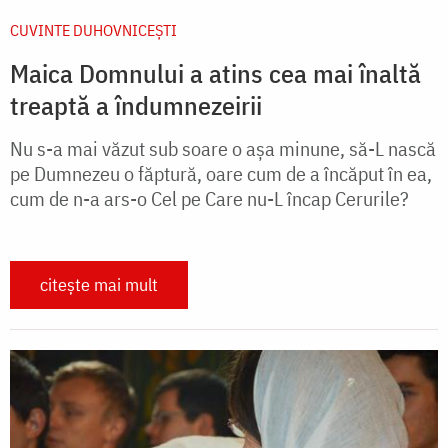
CUVINTE DUHOVNICEȘTI
Maica Domnului a atins cea mai înaltă
treaptă a îndumnezeirii
Nu s-a mai văzut sub soare o aşa minune, să-L nască
pe Dumnezeu o făptură, oare cum de a încăput în ea,
cum de n-a ars-o Cel pe Care nu-L încap Cerurile?
citește mai mult