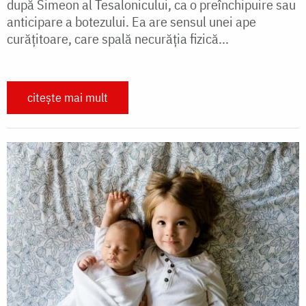
după Simeon al Tesalonicului, ca o preînchipuire sau
anticipare a botezului. Ea are sensul unei ape
curăţitoare, care spală necurăţia fizică...
citește mai mult