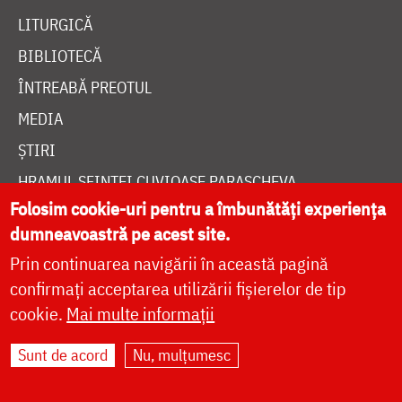
LITURGICĂ
BIBLIOTECĂ
ÎNTREABĂ PREOTUL
MEDIA
ȘTIRI
HRAMUL SFINTEI CUVIOASE PARASCHEVA
Folosim cookie-uri pentru a îmbunătăți experiența
dumneavoastră pe acest site.
AUTORI
Prin continuarea navigării în această pagină
PĂRINȚI DUHOVNICEȘTI
confirmați acceptarea utilizării fișierelor de tip
MAICI CU VIAȚĂ DUHOVNICEASCĂ
cookie.
Mai multe informații
TEMATICĂ
Sunt de acord
Nu, mulțumesc
SINAXAR ALFABETIC
MĂNĂSTIRI ȘI BISERICI