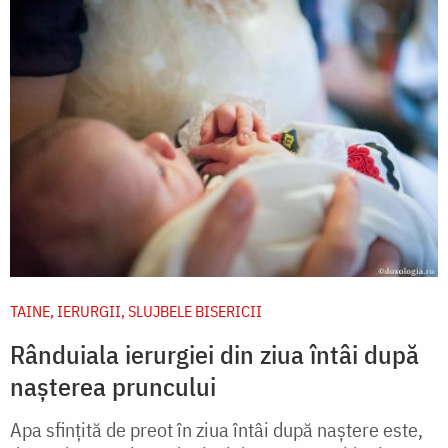
TAINE, IERURGII, SLUJBELE BISERICII
Rânduiala ierurgiei din ziua întâi după
nașterea pruncului
Apa sfinţită de preot în ziua întâi după naştere este,