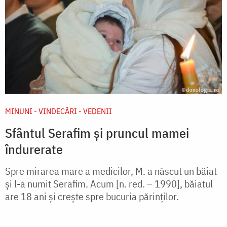
MINUNI - VINDECĂRI - VEDENII
Sfântul Serafim și pruncul mamei
îndurerate
Spre mirarea mare a medicilor, M. a născut un băiat
şi l-a numit Serafim. Acum [n. red. – 1990], băiatul
are 18 ani şi creşte spre bucuria părinţilor.