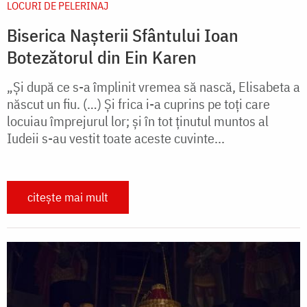
LOCURI DE PELERINAJ
Biserica Nașterii Sfântului Ioan
Botezătorul din Ein Karen
„Şi după ce s-a împlinit vremea să nască, Elisabeta a
născut un fiu. (…) Şi frica i-a cuprins pe toţi care
locuiau împrejurul lor; şi în tot ţinutul muntos al
Iudeii s-au vestit toate aceste cuvinte...
citește mai mult