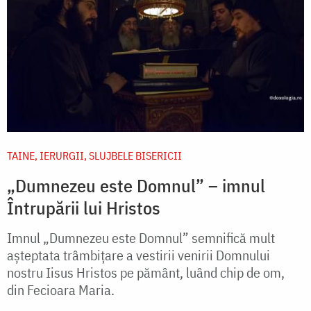
TAINE, IERURGII, SLUJBELE BISERICII
„Dumnezeu este Domnul” – imnul
Întrupării lui Hristos
Imnul „Dumnezeu este Domnul” semnifică mult
așteptata trâmbițare a vestirii venirii Domnului
nostru Iisus Hristos pe pământ, luând chip de om,
din Fecioara Maria.