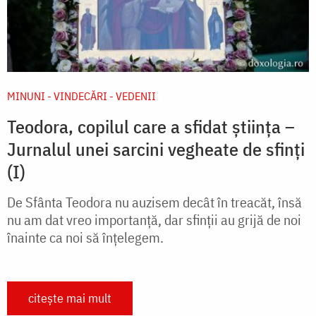
MINUNI - VINDECĂRI - VEDENII
Teodora, copilul care a sfidat știința –
Jurnalul unei sarcini vegheate de sfinți
(I)
De Sfânta Teodora nu auzisem decât în treacăt, însă
nu am dat vreo importanță, dar sfinții au grijă de noi
înainte ca noi să înțelegem.
citește mai mult