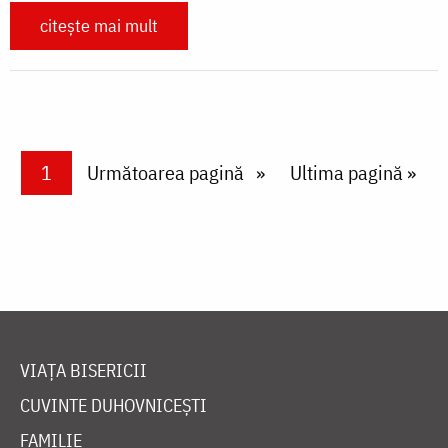
citește mai mult
Paginare
Current page
1
Next page
Următoarea pagină
Last page
Ultima pagină »
VIAȚA BISERICII
CUVINTE DUHOVNICEȘTI
FAMILIE