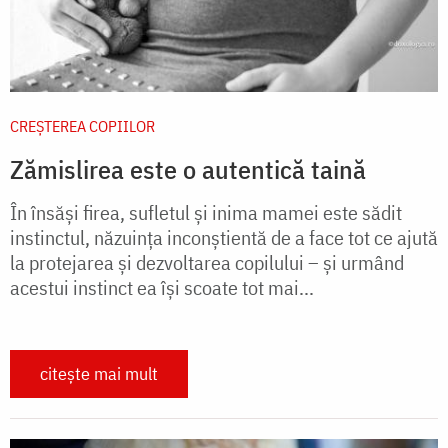
CREŞTEREA COPIILOR
Zămislirea este o autentică taină
În însăşi firea, sufletul şi inima mamei este sădit
instinctul, năzuinţa inconştientă de a face tot ce ajută
la protejarea şi dezvoltarea copilului – şi urmând
acestui instinct ea îşi scoate tot mai...
citește mai mult