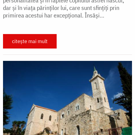
personalitatea şi în faptele copilului astfel născut,
dar şi în viaţa părinţilor lui, care sunt sfinţiţi prin
primirea acestui har excepţional. Însăşi...
citește mai mult