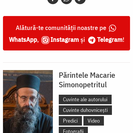
Alătură-te comunității noastre pe
WhatsApp
,
Instagram
și
Telegram
!
Părintele Macarie
Simonopetritul
Cuvinte ale autorului
Cuvinte duhovnicești
Predici
Video
Fotografii