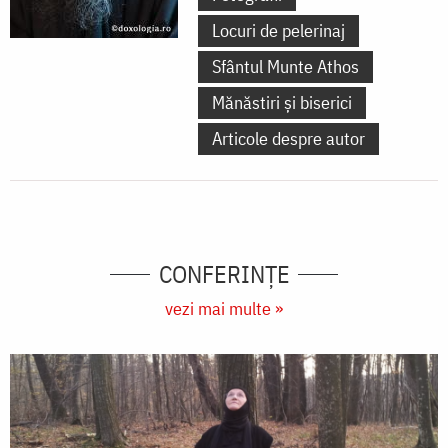
Locuri de pelerinaj
Sfântul Munte Athos
Mănăstiri și biserici
Articole despre autor
CONFERINȚE
vezi mai multe »