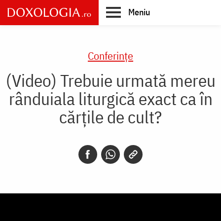
Skip
Meniu
to
main
Main
content
navigation
Conferințe
(Video) Trebuie urmată mereu
rânduiala liturgică exact ca în
cărțile de cult?