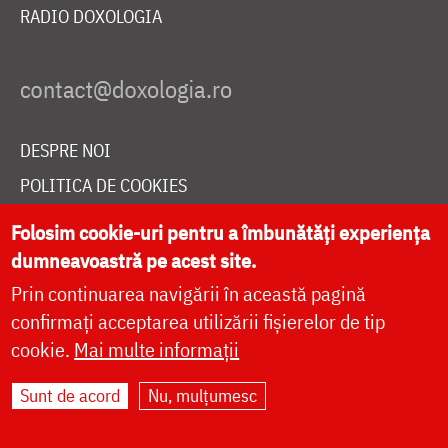
RADIO DOXOLOGIA
DESPRE NOI
POLITICA DE COOKIES
DONEAZĂ ONLINE PENTRU CATEDRALA NAȚIONALĂ
Folosim cookie-uri pentru a îmbunătăți experiența
dumneavoastră pe acest site.
Prin continuarea navigării în această pagină
LIVE
confirmați acceptarea utilizării fișierelor de tip
cookie.
Mai multe informații
Site dezvoltat de
DOXOLOGIA MEDIA
,
Sunt de acord
Nu, mulțumesc
Arhiepiscopia Iașilor | ©
doxologia.ro