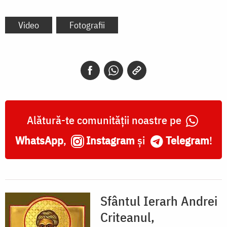
Video
Fotografii
Alătură-te comunității noastre pe
WhatsApp
,
Instagram
și
Telegram
!
Sfântul Ierarh Andrei
Criteanul,