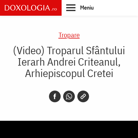
Skip
Meniu
to
main
Main
content
navigation
Tropare
(Video) Troparul Sfântului
Ierarh Andrei Criteanul,
Arhiepiscopul Cretei