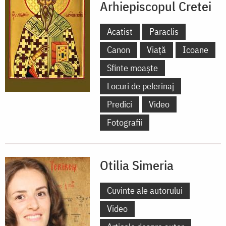
Arhiepiscopul Cretei
Acatist
Paraclis
Canon
Viață
Icoane
Sfinte moaște
Locuri de pelerinaj
Predici
Video
Fotografii
Otilia Simeria
Cuvinte ale autorului
Video