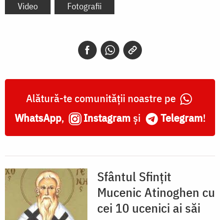
Video
Fotografii
Alătură-te comunității noastre pe
WhatsApp
,
Instagram
și
Telegram
!
Sfântul Sfințit
Mucenic Atinoghen cu
cei 10 ucenici ai săi