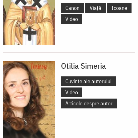
Canon
Viață
Icoane
Video
Otilia Simeria
Cuvinte ale autorului
Video
Articole despre autor