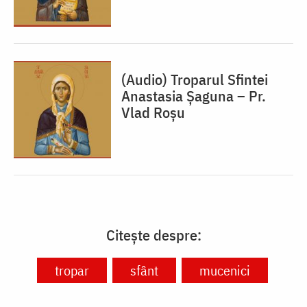
(Audio) Troparul Sfintei
Anastasia Șaguna – Pr.
Vlad Roșu
Citește despre:
tropar
sfânt
mucenici