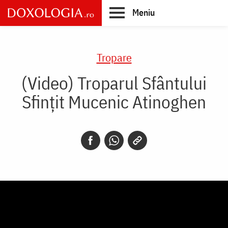
Skip
Meniu
to
main
Main
content
navigation
Tropare
(Video) Troparul Sfântului
Sfințit Mucenic Atinoghen