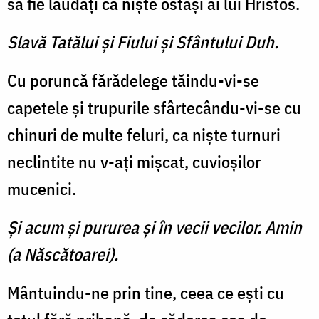
să fie lăudaţi ca nişte ostaşi ai lui Hristos.
Slavă Tatălui şi Fiului şi Sfântului Duh.
Cu poruncă fărădelege tăindu-vi-se
capetele şi trupurile sfârtecându-vi-se cu
chinuri de multe feluri, ca nişte turnuri
neclintite nu v-aţi mişcat, cuvioşilor
mucenici.
Şi acum şi pururea şi în vecii vecilor. Amin
(a Născătoarei).
Mântuindu-ne prin tine, ceea ce eşti cu