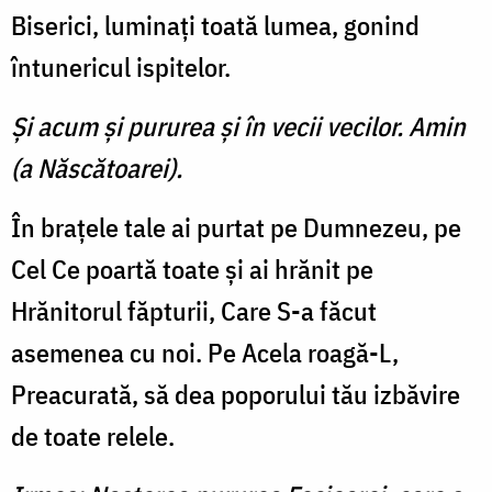
Biserici, luminaţi toată lumea, gonind
întunericul ispitelor.
Şi acum şi pururea şi în vecii vecilor. Amin
(a Născătoarei).
În braţele tale ai purtat pe Dumnezeu, pe
Cel Ce poartă toate şi ai hrănit pe
Hrănitorul făpturii, Care S-a făcut
asemenea cu noi. Pe Acela roagă-L,
Preacurată, să dea poporului tău izbăvire
de toate relele.