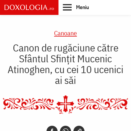
Skip
Meniu
to
main
Main
content
navigation
Canoane
Canon de rugăciune către
Sfântul Sfinţit Mucenic
Atinoghen, cu cei 10 ucenici
ai săi