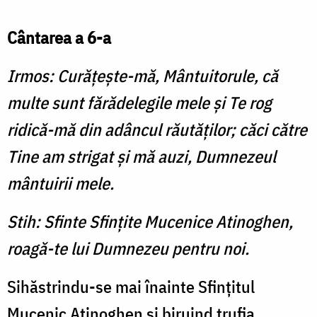
Cântarea a 6-a
Irmos: Curăţeşte-mă, Mântuitorule, că
multe sunt fărădelegile mele şi Te rog
ridică-mă din adâncul răutăţilor; căci către
Tine am strigat şi mă auzi, Dumnezeul
mântuirii mele.
Stih: Sfinte Sfinţite Mucenice Atinoghen,
roagă-te lui Dumnezeu pentru noi.
Sihăstrindu-se mai înainte Sfinţitul
Mucenic Atinoghen şi biruind trufia