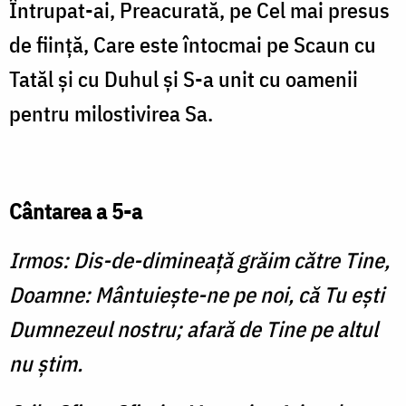
Întrupat-ai, Preacurată, pe Cel mai presus
de fiinţă, Care este întocmai pe Scaun cu
Tatăl şi cu Duhul şi S-a unit cu oamenii
pentru milostivirea Sa.
Cântarea a 5-a
Irmos: Dis-de-dimineaţă grăim către Tine,
Doamne: Mântuieşte-ne pe noi, că Tu eşti
Dumnezeul nostru; afară de Tine pe altul
nu ştim.