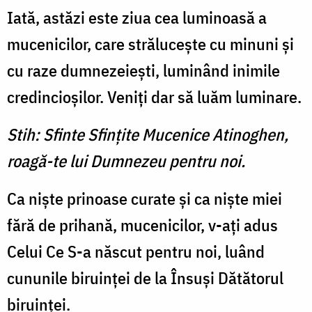
Iată, astăzi este ziua cea luminoasă a
mucenicilor, care străluceşte cu minuni şi
cu raze dumnezeieşti, luminând inimile
credincioşilor. Veniţi dar să luăm luminare.
Stih: Sfinte Sfinţite Mucenice Atinoghen,
roagă-te lui Dumnezeu pentru noi.
Ca nişte prinoase curate şi ca nişte miei
fără de prihană, mucenicilor, v-aţi adus
Celui Ce S-a născut pentru noi, luând
cununile biruinţei de la Însuşi Dătătorul
biruinţei.