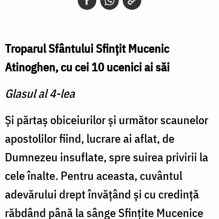
Troparul Sfântului Sfinţit Mucenic
Atinoghen, cu cei 10 ucenici ai săi
Glasul al 4-lea
Şi părtaş obiceiurilor şi următor scaunelor
apostolilor fiind, lucrare ai aflat, de
Dumnezeu insuflate, spre suirea privirii la
cele înalte. Pentru aceasta, cuvântul
adevărului drept învăţând şi cu credinţă
răbdând până la sânge Sfinţite Mucenice