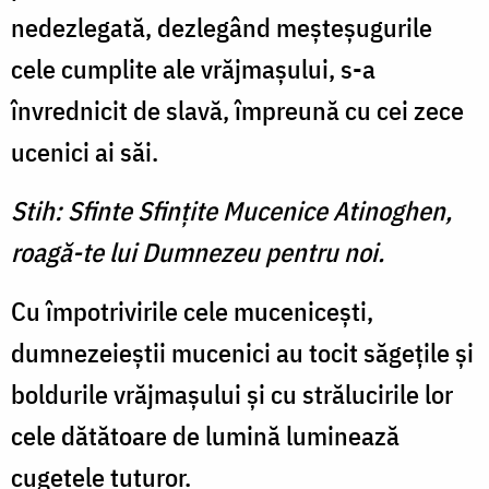
nedezlegată, dezlegând meşteşugurile
cele cumplite ale vrăjmaşului, s-a
învrednicit de slavă, împreună cu cei zece
ucenici ai săi.
Stih: Sfinte Sfinţite Mucenice Atinoghen,
roagă-te lui Dumnezeu pentru noi.
Cu împotrivirile cele muceniceşti,
dumnezeieştii mucenici au tocit săgeţile şi
boldurile vrăjmaşului şi cu strălucirile lor
cele dătătoare de lumină luminează
cugetele tuturor.