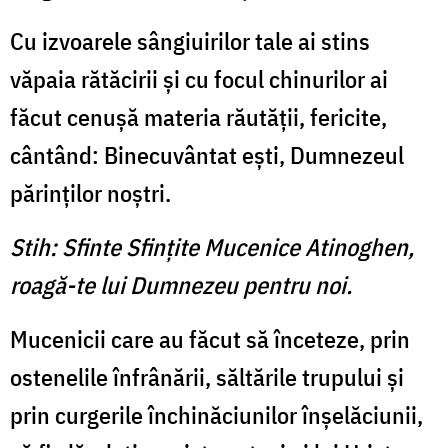
Cu izvoarele sângiuirilor tale ai stins
văpaia rătăcirii şi cu focul chinurilor ai
făcut cenuşă materia răutăţii, fericite,
cântând: Binecuvântat eşti, Dumnezeul
părinţilor noştri.
Stih: Sfinte Sfinţite Mucenice Atinoghen,
roagă-te lui Dumnezeu pentru noi.
Mucenicii care au făcut să înceteze, prin
ostenelile înfrânării, săltările trupului şi
prin curgerile închinăciunilor înşelăciunii,