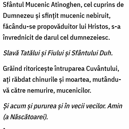
Sfântul Mucenic Atinoghen, cel cuprins de
Dumnezeu şi sfinţit mucenic nebiruit,
făcându-se propovăduitor lui Hristos, s-a
învrednicit de darul cel dumnezeiesc.
Slavă Tatălui şi Fiului şi Sfântului Duh.
Grăind ritoriceşte întruparea Cuvântului,
aţi răbdat chinurile şi moartea, mutându-
vă către nemurire, mucenicilor.
Şi acum şi pururea şi în vecii vecilor. Amin
(a Născătoarei).