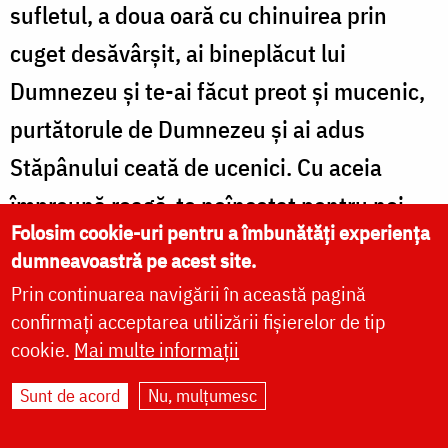
sufletul, a doua oară cu chinuirea prin
cuget desăvârşit, ai bineplăcut lui
Dumnezeu şi te-ai făcut preot şi mucenic,
purtătorule de Dumnezeu şi ai adus
Stăpânului ceată de ucenici. Cu aceia
împreună roagă-te neîncetat pentru noi,
Folosim cookie-uri pentru a îmbunătăți experiența
Mărite Mucenice Atinoghen.
dumneavoastră pe acest site.
Prin continuarea navigării în această pagină
confirmați acceptarea utilizării fișierelor de tip
SEDELNA Preasfintei Născătoare de
cookie.
Mai multe informații
Dumnezeu
Sunt de acord
Nu, mulțumesc
Glasul al 4-lea