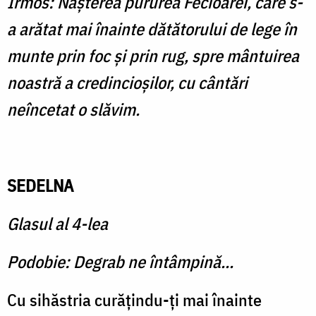
Irmos: Naşterea pururea Fecioarei, care s-
a arătat mai înainte dătătorului de lege în
munte prin foc şi prin rug, spre mântuirea
noastră a credincioşilor, cu cântări
neîncetat o slăvim.
SEDELNA
Glasul al 4-lea
Podobie: Degrab ne întâmpină...
Cu sihăstria curăţindu-ţi mai înainte