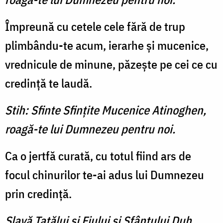
Împreună cu cetele cele fără de trup
plimbându-te acum, ierarhe şi mucenice,
vrednicule de minune, păzeşte pe cei ce cu
credinţă te laudă.
Stih: Sfinte Sfinţite Mucenice Atinoghen,
roagă-te lui Dumnezeu pentru noi.
Ca o jertfă curată, cu totul fiind ars de
focul chinurilor te-ai adus lui Dumnezeu
prin credinţă.
Slavă Tatălui şi Fiului şi Sfântului Duh.