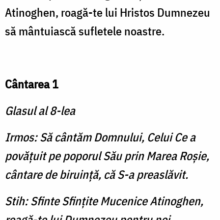
Atinoghen, roagă-te lui Hristos Dumnezeu
să mântuiască sufletele noastre.
Cântarea 1
Glasul al 8-lea
Irmos: Să cântăm Domnului, Celui Ce a
povăţuit pe poporul Său prin Marea Roşie,
cântare de biruinţă, că S-a preaslăvit.
Stih: Sfinte Sfinţite Mucenice Atinoghen,
roagă-te lui Dumnezeu pentru noi.