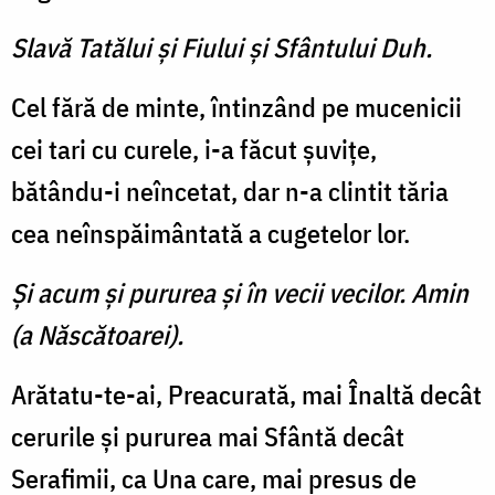
Slavă Tatălui şi Fiului şi Sfântului Duh.
Cel fără de minte, întinzând pe mucenicii
cei tari cu curele, i-a făcut şuviţe,
bătându-i neîncetat, dar n-a clintit tăria
cea neînspăimântată a cugetelor lor.
Şi acum şi pururea şi în vecii vecilor. Amin
(a Născătoarei).
Arătatu-te-ai, Preacurată, mai Înaltă decât
cerurile şi pururea mai Sfântă decât
Serafimii, ca Una care, mai presus de