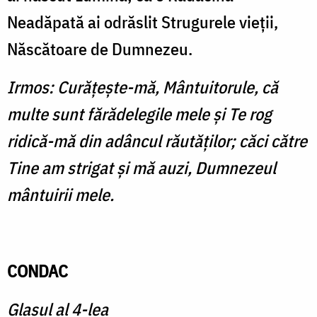
Neadăpată ai odrăslit Strugurele vieţii,
Născătoare de Dumnezeu.
Irmos: Curăţeşte-mă, Mântuitorule, că
multe sunt fărădelegile mele şi Te rog
ridică-mă din adâncul răutăţilor; căci către
Tine am strigat şi mă auzi, Dumnezeul
mântuirii mele.
CONDAC
Glasul al 4-lea