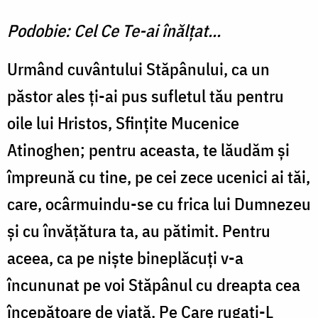
Podobie: Cel Ce Te-ai înălţat...
Urmând cuvântului Stăpânului, ca un
păstor ales ţi-ai pus sufletul tău pentru
oile lui Hristos, Sfinţite Mucenice
Atinoghen; pentru aceasta, te lăudăm şi
împreună cu tine, pe cei zece ucenici ai tăi,
care, ocârmuindu-se cu frica lui Dumnezeu
şi cu învăţătura ta, au pătimit. Pentru
aceea, ca pe nişte bineplăcuţi v-a
încununat pe voi Stăpânul cu dreapta cea
începătoare de viaţă. Pe Care rugaţi-L