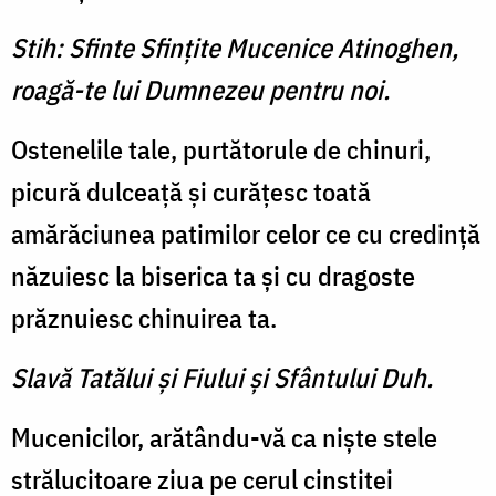
Stih: Sfinte Sfinţite Mucenice Atinoghen,
roagă-te lui Dumnezeu pentru noi.
Ostenelile tale, purtătorule de chinuri,
picură dulceaţă şi curăţesc toată
amărăciunea patimilor celor ce cu credinţă
năzuiesc la biserica ta şi cu dragoste
prăznuiesc chinuirea ta.
Slavă Tatălui şi Fiului şi Sfântului Duh.
Mucenicilor, arătându-vă ca nişte stele
strălucitoare ziua pe cerul cinstitei