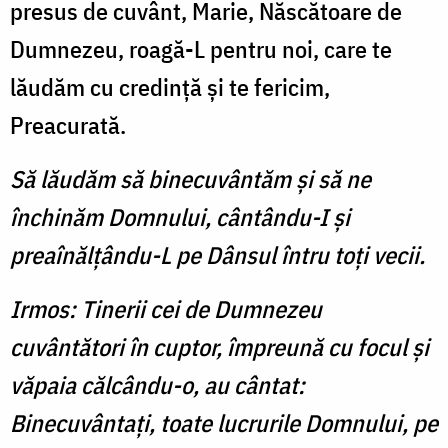
presus de cuvânt, Marie, Născătoare de
Dumnezeu, roagă-L pentru noi, care te
lăudăm cu credinţă şi te fericim,
Preacurată.
Să lăudăm să binecuvântăm şi să ne
închinăm Domnului, cântându-I şi
preaînălţându-L pe Dânsul întru toţi vecii.
Irmos: Tinerii cei de Dumnezeu
cuvântători în cuptor, împreună cu focul şi
văpaia călcându-o, au cântat:
Binecuvântaţi, toate lucrurile Domnului, pe