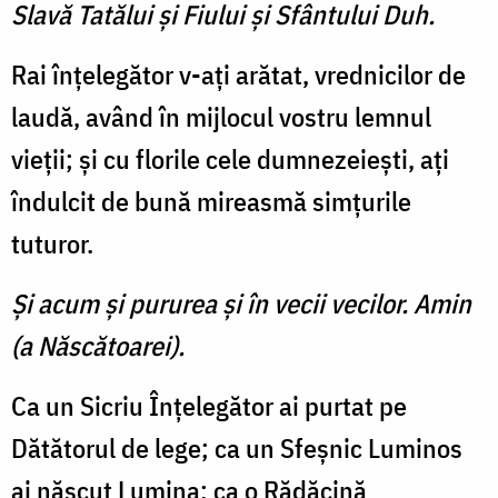
Slavă Tatălui şi Fiului şi Sfântului Duh.
Rai înţelegător v-aţi arătat, vrednicilor de
laudă, având în mijlocul vostru lemnul
vieţii; şi cu florile cele dumnezeieşti, aţi
îndulcit de bună mireasmă simţurile
tuturor.
Şi acum şi pururea şi în vecii vecilor. Amin
(a Născătoarei).
Ca un Sicriu Înţelegător ai purtat pe
Dătătorul de lege; ca un Sfeşnic Luminos
ai născut Lumina; ca o Rădăcină