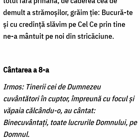
totul fără prihană, de căderea cea de
demult a strămoşilor, grăim ţie: Bucură-te
şi cu credinţă slăvim pe Cel Ce prin tine
ne-a mântuit pe noi din stricăciune.
Cântarea a 8-a
Irmos: Tinerii cei de Dumnezeu
cuvântători în cuptor, împreună cu focul şi
văpaia călcându-o, au cântat:
Binecuvântaţi, toate lucrurile Domnului, pe
Domnul.