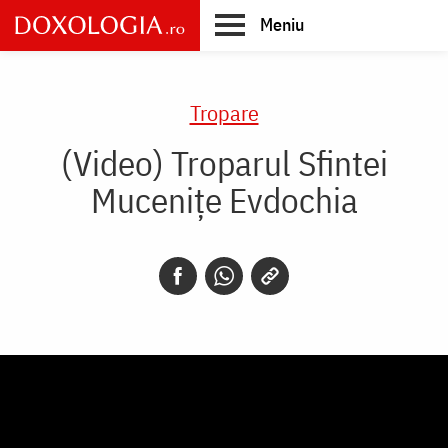
Skip
Meniu
to
main
Main
content
navigation
Tropare
(Video) Troparul Sfintei
Mucenițe Evdochia