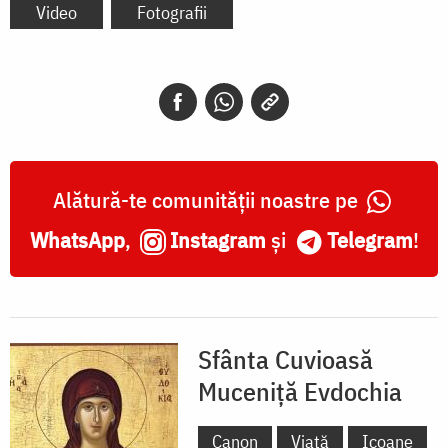
Video
Fotografii
Alătură-te comunității noastre pe
WhatsApp
,
Instagram
și
Telegram
!
Sfânta Cuvioasă
Muceniță Evdochia
Canon
Viață
Icoane