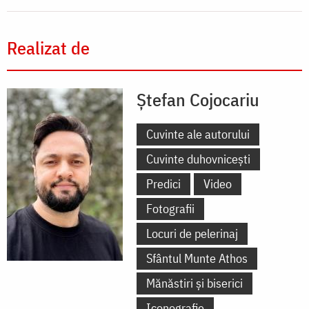
Realizat de
Ștefan Cojocariu
Cuvinte ale autorului
Cuvinte duhovnicești
Predici
Video
Fotografii
Locuri de pelerinaj
Sfântul Munte Athos
Mănăstiri și biserici
Iconografie