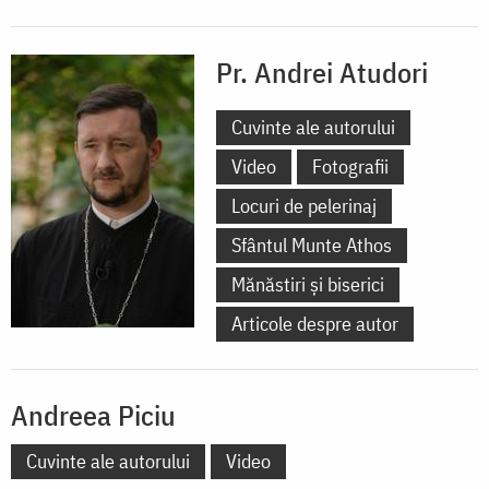
Pr. Andrei Atudori
Cuvinte ale autorului
Video
Fotografii
Locuri de pelerinaj
Sfântul Munte Athos
Mănăstiri și biserici
Articole despre autor
Andreea Piciu
Cuvinte ale autorului
Video