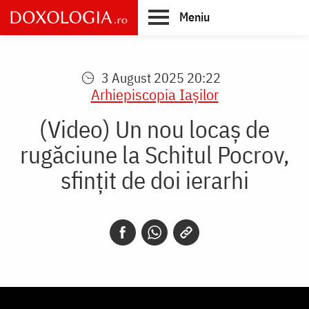
Skip
Meniu
to
main
Main
content
navigation
3 August 2025 20:22
Arhiepiscopia Iaşilor
(Video) Un nou locaș de
rugăciune la Schitul Pocrov,
sfințit de doi ierarhi