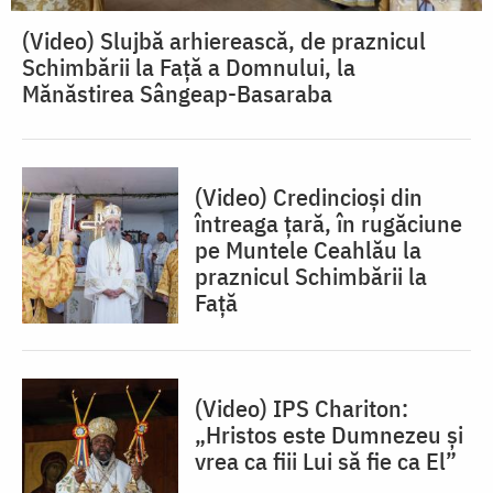
(Video) Slujbă arhierească, de praznicul
Schimbării la Față a Domnului, la
Mănăstirea Sângeap-Basaraba
(Video) Credincioși din
întreaga țară, în rugăciune
pe Muntele Ceahlău la
praznicul Schimbării la
Față
(Video) IPS Chariton:
„Hristos este Dumnezeu și
vrea ca fiii Lui să fie ca El”