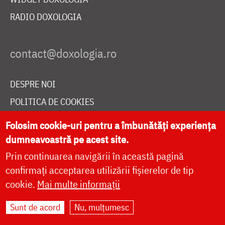
RADIO DOXOLOGIA
DESPRE NOI
POLITICA DE COOKIES
DONEAZĂ ONLINE PENTRU CATEDRALA NAȚIONALĂ
Folosim cookie-uri pentru a îmbunătăți experiența
dumneavoastră pe acest site.
Prin continuarea navigării în această pagină
LIVE
confirmați acceptarea utilizării fișierelor de tip
cookie.
Mai multe informații
Site dezvoltat de
DOXOLOGIA MEDIA
,
Sunt de acord
Nu, mulțumesc
Arhiepiscopia Iașilor | ©
doxologia.ro