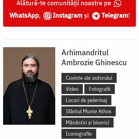
Alătură-te comunității noastre pe
WhatsApp
,
Instagram
și
Telegram
!
Arhimandritul
Ambrozie Ghinescu
Cuvinte ale autorului
Video
Fotografii
Locuri de pelerinaj
Sfântul Munte Athos
Mănăstiri și biserici
Iconografie