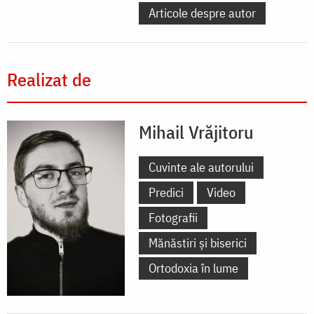
Articole despre autor
Realizat de
Mihail Vrăjitoru
Cuvinte ale autorului
Predici
Video
Fotografii
Mănăstiri și biserici
Ortodoxia în lume