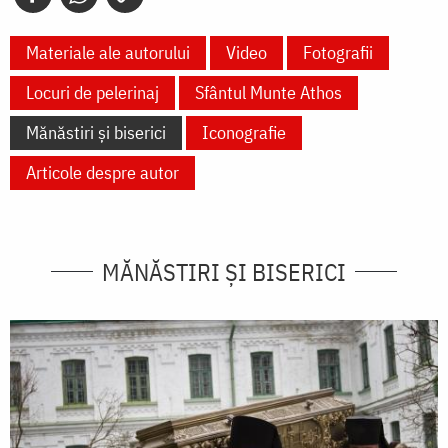
Materiale ale autorului
Video
Fotografii
Locuri de pelerinaj
Sfântul Munte Athos
Mănăstiri și biserici
Iconografie
Articole despre autor
MĂNĂSTIRI ȘI BISERICI