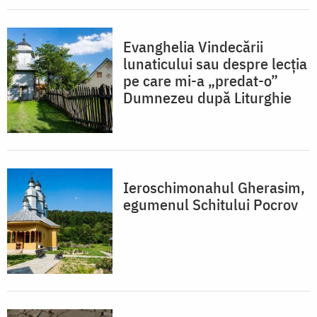
Evanghelia Vindecării
lunaticului sau despre lecția
pe care mi-a „predat-o”
Dumnezeu după Liturghie
Ieroschimonahul Gherasim,
egumenul Schitului Pocrov