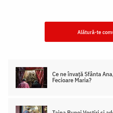
Alătură-te comu
Ce ne învață Sfânta Ana
Fecioare Maria?
Taina Bunei Vestiri și a