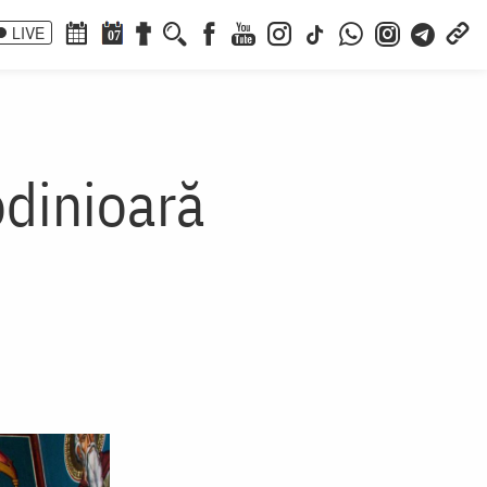
LIVE
07
odinioară