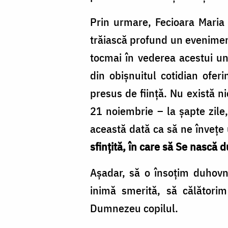
Prin urmare, Fecioara Maria 
trăiască profund un evenimen
tocmai în vederea acestui un
din obişnuitul cotidian oferi
presus de fiinţă. Nu există ni
21 noiembrie – la șapte zile,
această dată ca să ne învețe
sfințită, în care să Se nască
Așadar, să o însoțim duhovni
inimă smerită, să călătorim
Dumnezeu copilul.