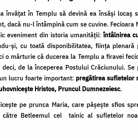
a învățat în Templu să devină ea însăși locaş sf
t, dacă nu-l întâmpină cum se cuvine. Fecioara 
ic eveniment din istoria umanităţii:
întâlnirea c
n­du-și, cu toată disponibilitatea, fiinţa plena
ci o mărturie că ducerea la Templu a firavei feci
 deci, de la începerea Postului Crăciunului. Se pa
 un lucru foarte important:
pregătirea sufletelor
 duhovniceşte Hristos, Pruncul Dumnezeiesc
.
cește pe prunca Maria, care pășește sfios spre 
 către Betleemul cel tainic al sufletelor no