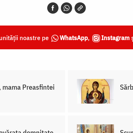
nității noastre pe
WhatsApp
,
Instagram
, mama Preasfintei
Sărb
devărata demnitate
Scur