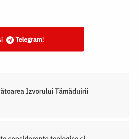
și
Telegram
!
ătoarea Izvorului Tămăduirii
te considerente teologice și