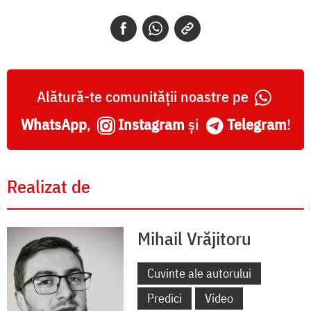
Alătură-te comunității noastre pe
WhatsApp
,
Instagram
și
Telegram
!
Realizat de
Mihail Vrăjitoru
Cuvinte ale autorului
Predici
Video