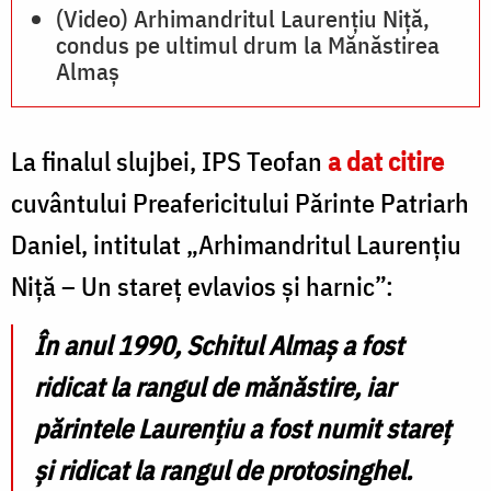
(Video) Arhimandritul Laurențiu Niță,
condus pe ultimul drum la Mănăstirea
Almaș
La finalul slujbei, IPS Teofan
a dat citire
cuvântului Preafericitului Părinte Patriarh
Daniel, intitulat „Arhimandritul Laurențiu
Niță – Un stareț evlavios și harnic”:
În anul 1990, Schitul Almaș a fost
ridicat la rangul de mănăstire, iar
părintele Laurențiu a fost numit stareț
și ridicat la rangul de protosinghel.