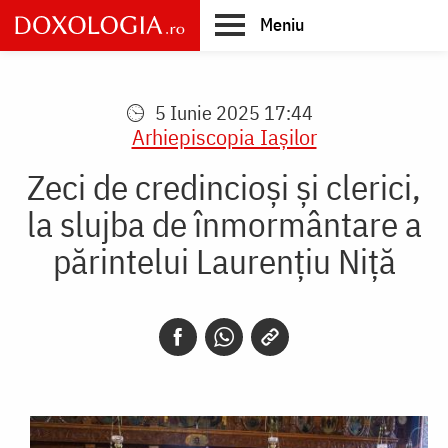
Skip
Meniu
to
main
Main
content
navigation
5 Iunie 2025 17:44
Arhiepiscopia Iaşilor
Zeci de credincioși și clerici,
la slujba de înmormântare a
părintelui Laurențiu Niță