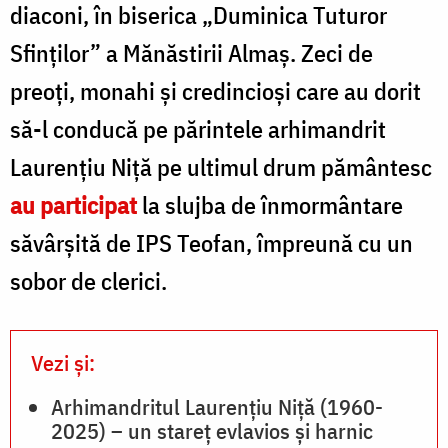
M
diaconi, în biserica „Duminica Tuturor
V
Sfinților” a Mănăstirii Almaș. Zeci de
preoți, monahi și credincioși care au dorit
să-l conducă pe părintele arhimandrit
Laurențiu Niță pe ultimul drum pământesc
au participat
la slujba de înmormântare
săvârșită de IPS Teofan, împreună cu un
sobor de clerici.
Vezi și:
Arhimandritul Laurenţiu Niţă (1960-
2025) – un stareţ evlavios şi harnic