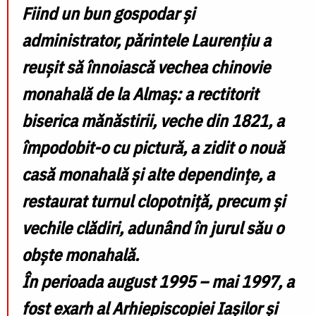
Fiind un bun gospodar și
administrator, părintele Laurențiu a
reușit să înnoiască vechea chinovie
monahală de la Almaș: a rectitorit
biserica mănăstirii, veche din 1821, a
împodobit-o cu pictură, a zidit o nouă
casă monahală și alte dependințe, a
restaurat turnul clopotniță, precum și
vechile clădiri, adunând în jurul său o
obște monahală.
În perioada august 1995 – mai 1997, a
fost exarh al Arhiepiscopiei Iașilor și