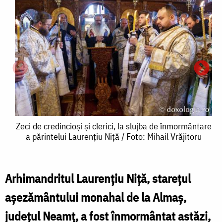
Zeci
Zeci de credincioși și clerici, la slujba de înmormântare
a părintelui Laurențiu Niță / Foto: Mihail Vrăjitoru
de
credincioși
și
Arhimandritul Laurențiu Niță, starețul
Z
Z
clerici,
așezământului monahal de la Almaș,
la
județul Neamț, a fost înmormântat astăzi,