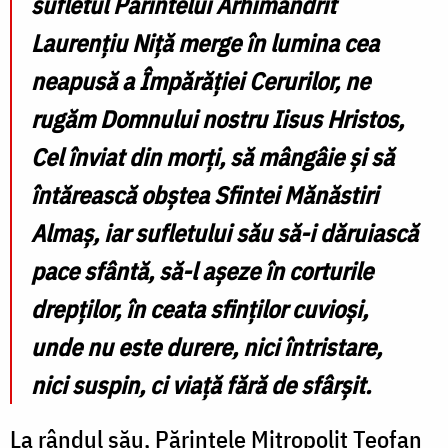
sufletul Părintelui Arhimandrit
Laurențiu Niță merge în lumina cea
neapusă a Împărăției Cerurilor, ne
rugăm Domnului nostru Iisus Hristos,
Cel înviat din morți, să mângâie și să
întărească obștea Sfintei Mănăstiri
Almaș, iar sufletului său să-i dăruiască
pace sfântă, să-l așeze în corturile
drepților, în ceata sfinților cuvioși,
unde nu este durere, nici întristare,
nici suspin, ci viață fără de sfârșit.
La rândul său, Părintele Mitropolit Teofan