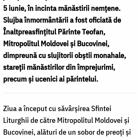
c
slujba
5 iunie, în incinta mănăstirii nemțene.
ș
de
Slujba înmormântării a fost oficiată de
c
înmormântare
Înaltpreasfințitul Părinte Teofan,
l
a
Mitropolitul Moldovei și Bucovinei,
s
părintelui
dimpreună cu slujitorii obștii monahale,
Laurențiu
stareții mănăstirilor din împrejurimi,
Niță
precum și ucenici ai părintelui.
/
p
Foto:
L
Mihail
Ziua a început cu săvârșirea Sfintei
N
Vrăjitoru
Liturghii de către Mitropolitul Moldovei și
/
Bucovinei, alături de un sobor de preoți și
F