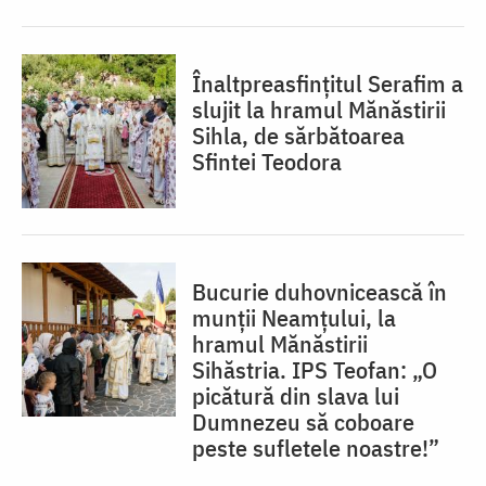
Înaltpreasfințitul Serafim a
slujit la hramul Mănăstirii
Sihla, de sărbătoarea
Sfintei Teodora
Bucurie duhovnicească în
munții Neamțului, la
hramul Mănăstirii
Sihăstria. IPS Teofan: „O
picătură din slava lui
Dumnezeu să coboare
peste sufletele noastre!”