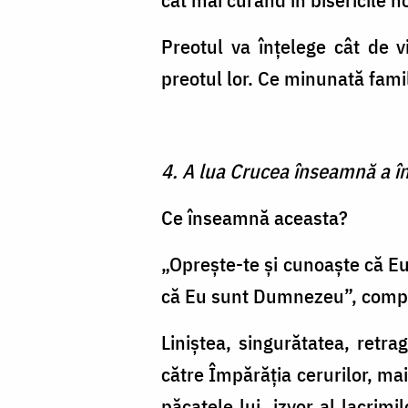
Preotul va înţelege cât de vi
preotul lor. Ce minunată famil
4. A lua Crucea înseamnă a înţ
Ce înseamnă aceasta?
„Opreşte-te şi cunoaşte că Eu
că Eu sunt Dumnezeu”, compl
Liniştea, singurătatea, retrag
către Împărăţia cerurilor, mai
păcatele lui, izvor al lacrim