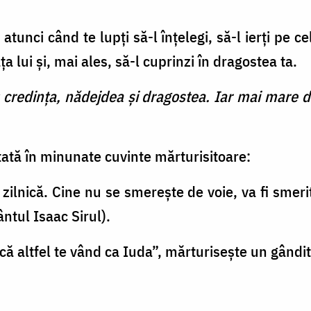
unci când te lupţi să-l înţelegi, să-l ierţi pe cel
ţa lui și, mai ales, să-l cuprinzi în dragostea ta.
 credinţa, nădejdea şi dragostea. Iar mai mare d
ată în minunate cuvinte mărturisitoare:
e zilnică. Cine nu se smereşte de voie, va fi sme
ntul Isaac Sirul).
 altfel te vând ca Iuda”, mărturiseşte un gândit