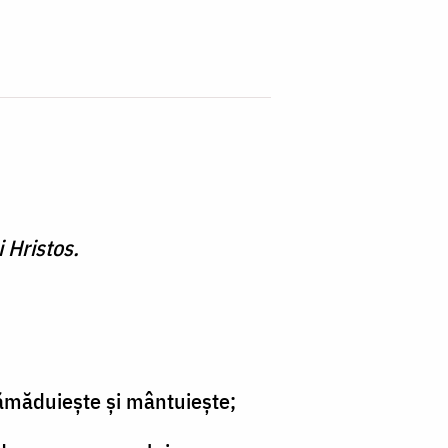
 Hristos.
tămăduieşte şi mântuieşte;