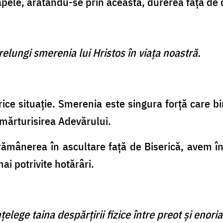
apele, arătându-se prin aceasta, durerea faţă de
elungi smerenia lui Hristos în viaţa noastră.
orice situaţie. Smerenia este singura forţă care 
 mărturisirea Adevărului.
şi rămânerea în ascultare faţă de Biserică, avem
i potrivite hotărâri.
lege taina despărţirii fizice între preot şi enoriaş