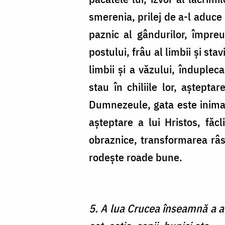
smerenia, prilej de a-l aduce
paznic al gândurilor, împreu
postului, frâu al limbii şi sta
limbii şi a văzului, înduple
stau în chiliile lor, aştept
Dumnezeule, gata este inima m
aşteptare a lui Hristos, făcl
obraznice, transformarea râsu
rodeşte roade bune.
5. A lua Crucea înseamnă a ac