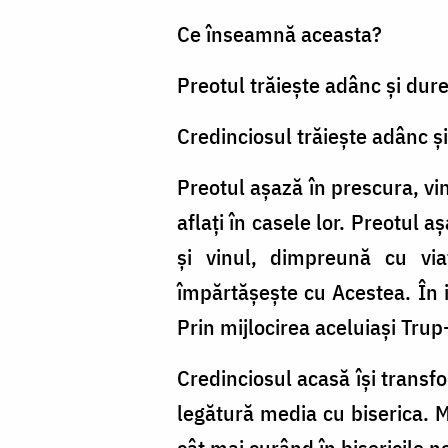
Ce înseamnă aceasta?
Preotul trăieşte adânc şi durer
Credinciosul trăieşte adânc şi 
Preotul aşază în prescura, vi
aflaţi în casele lor. Preotul 
şi vinul, dimpreună cu via
împărtăşeşte cu Acestea. În in
Prin mijlocirea aceluiaşi Trup
Credinciosul acasă îşi transfo
legătură media cu biserica. 
cât mai curând în bisericile n