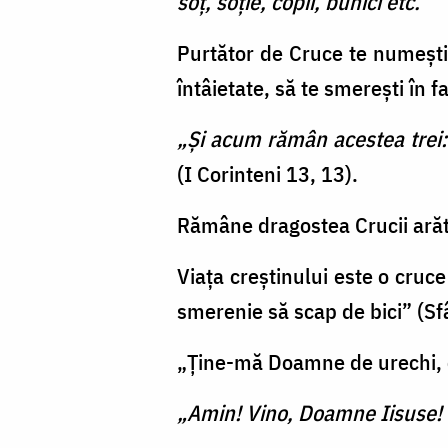
soţ, soţie, copii, bunici etc.
Purtător de Cruce te numeşti at
întâietate, să te smereşti în fa
„Şi acum rămân acestea trei:
(I Corinteni 13, 13).
Rămâne dragostea Crucii arăt
Viaţa creştinului este o cruc
smerenie să scap de bici” (Sfâ
„Ține-mă Doamne de urechi, că
„Amin! Vino, Doamne Iisuse!