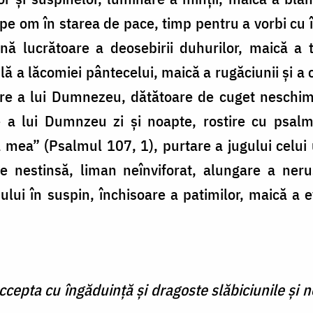
 pe om în starea de pace, timp pentru a vorbi cu 
nă lucrătoare a deosebirii duhurilor, maică a tu
vilă a lăcomiei pântecelui, maică a rugăciunii şi a c
care a lui Dumnezeu, dătătoare de cuget neschimb
are a lui Dumnzeu zi şi noapte, rostire cu psal
ea” (Psalmul 107, 1), purtare a jugului celui u
ie nestinsă, liman neînviforat, alungare a neruş
lui în suspin, închisoare a patimilor, maică a evl
cepta cu îngăduinţă și dragoste slăbiciunile și ne