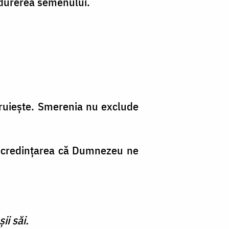
 durerea semenului.
biruieşte. Smerenia nu exclude
 încredinţarea că Dumnezeu ne
ii săi.