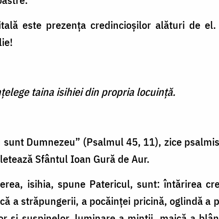
tală este prezenţa credincioşilor alături de el
ie!
elege taina isihiei din propria locuinţă.
 sunt Dumnezeu” (Psalmul 45, 11), zice psalmist
etează Sfântul Ioan Gură de Aur.
erea, isihia, spune Patericul, sunt: întărirea cr
că a străpungerii, a pocăinţei pricină, oglindă a 
ilor şi suspinelor, luminare a minţii, maică a blâ