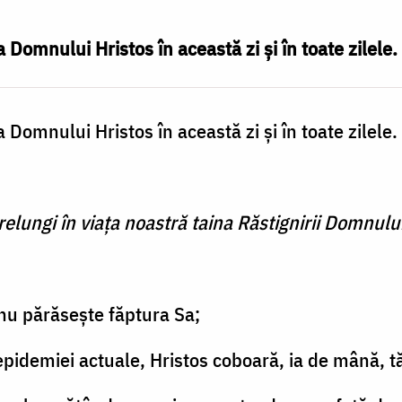
Domnului Hristos în această zi şi în toate zilele.
Domnului Hristos în această zi şi în toate zilele.
elungi în viaţa noastră taina Răstignirii Domnului
nu părăseşte făptura Sa;
l epidemiei actuale, Hristos coboară, ia de mână, 