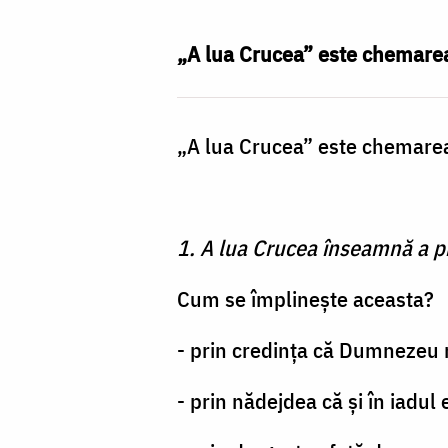
-
Zi
„A lua Crucea” este chemarea 
de
Cruce
„A lua Crucea” este chemarea 
pentru
noi
şi
1. A lua Crucea înseamnă a pr
pentru
lume
Cum se împlineşte aceasta?
- prin credinţa că Dumnezeu 
- prin nădejdea că şi în iadu