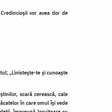
. Credincioşii vor avea dor de
ul; „Linisteşte-te şi cunoaşte
eştinilor, scară cerească, cale
păcatelor în care omul îşi vede
ndeţii, împreună locuitoare cu