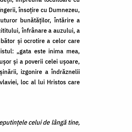
îngerii, însoţire cu Dumnezeu,
turor bunătăţilor, întărire a
ititului, înfrânare a auzului, a
ător şi ocrotire a celor care
mistul: „gata este inima mea,
şor şi a poverii celei uşoare,
inării, izgonire a îndrăznelii
aviei, loc al lui Hristos care
putințele celui de lângă tine,