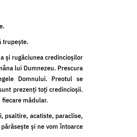
e.
ă trupeşte.
a şi rugăciunea credincioşilor
 în mâna lui Dumnezeu. Prescura
ângele Domnului. Preotul se
unt prezenţi toţi credincioşii.
n fiecare mădular.
 psaltire, acatiste, paraclise,
 părăseşte şi ne vom întoarce