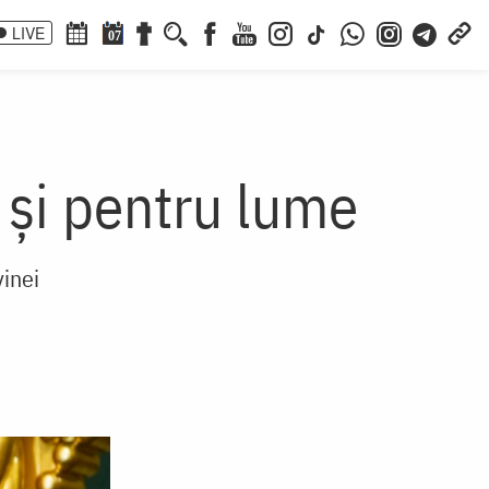
LIVE
07
i şi pentru lume
vinei