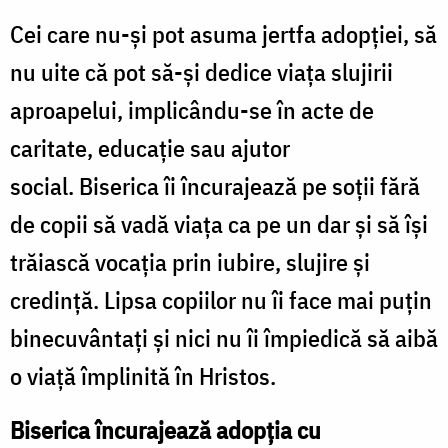
Cei care nu-și pot asuma jertfa adopției, să
nu uite că pot să-și dedice viața slujirii
aproapelui, implicându-se în acte de
caritate, educație sau ajutor
social.
Biserica îi încurajează pe soții fără
de copii să vadă viața ca pe un dar și să își
trăiască vocația prin iubire, slujire și
credință. Lipsa copiilor nu îi face mai puțin
binecuvântați și nici nu îi împiedică să aibă
o viață împlinită în Hristos.
Biserica încurajează adopția cu