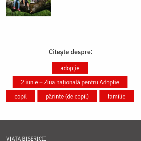
Citește despre:
adopție
2 iunie – Ziua națională pentru Adopție
copil
părinte (de copil)
familie
VIAȚA BISERICII