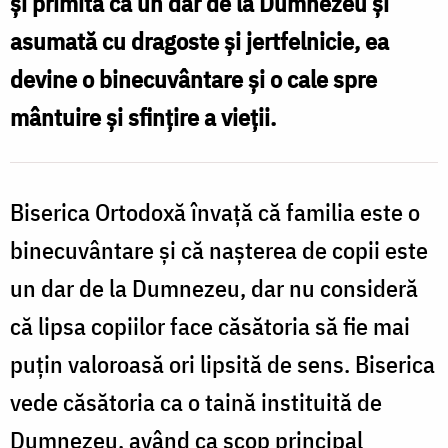
și primită ca un dar de la Dumnezeu și
Foto:
asumată cu dragoste și jertfelnicie, ea
Oana
devine o binecuvântare și o cale spre
Nechifor
mântuire și sfințire a vieții.
Biserica Ortodoxă învață că familia este o
binecuvântare și că nașterea de copii este
un dar de la Dumnezeu, dar nu consideră
că lipsa copiilor face căsătoria să fie mai
puțin valoroasă ori lipsită de sens. Biserica
vede căsătoria ca o taină instituită de
Dumnezeu, având ca scop principal