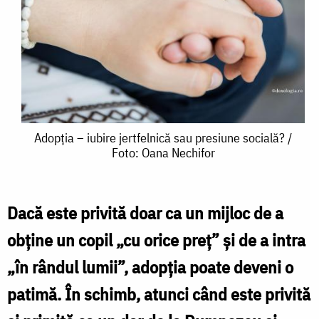
Adopția
Adopția – iubire jertfelnică sau presiune socială? /
Foto: Oana Nechifor
–
iubire
jertfelnică
Dacă este privită doar ca un mijloc de a
sau
obține un copil „cu orice preț” și de a intra
presiune
„în rândul lumii”, adopția poate deveni o
socială?
patimă. În schimb, atunci când este privită
/