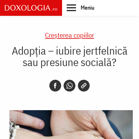
Skip
Meniu
to
main
Main
content
navigation
Creşterea copiilor
Adopția – iubire jertfelnică
sau presiune socială?