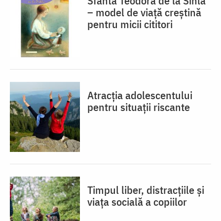
Sfânta Teodora de la Sihla
– model de viaţă creştină
pentru micii cititori
Atracția adolescentului
pentru situații riscante
Timpul liber, distracțiile și
viața socială a copiilor