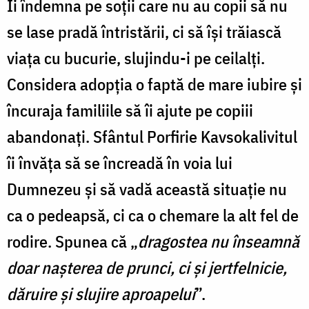
Îi îndemna pe soții care nu au copii să nu
se lase pradă întristării, ci să își trăiască
viața cu bucurie, slujindu-i pe ceilalți.
Considera adopția o faptă de mare iubire și
încuraja familiile să îi ajute pe copiii
abandonați.
Sfântul Porfirie Kavsokalivitul
îi învăța să se încreadă în voia lui
Dumnezeu și să vadă această situație nu
ca o pedeapsă, ci ca o chemare la alt fel de
rodire. Spunea că „
dragostea nu înseamnă
doar nașterea de prunci, ci și jertfelnicie,
dăruire și slujire aproapelui
”.