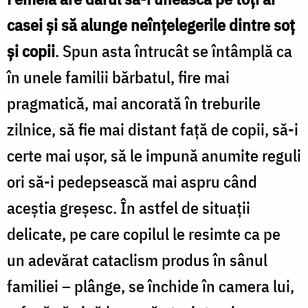
casei şi să alunge neînţelegerile dintre soţ
şi copii
. Spun asta întrucât se întâmplă ca
în unele familii bărbatul, fire mai
pragmatică, mai ancorată în treburile
zilnice, să fie mai distant faţă de copii, să-i
certe mai uşor, să le impună anumite reguli
ori să-i pedepsească mai aspru când
aceştia greşesc. În astfel de situaţii
delicate, pe care copilul le resimte ca pe
un adevărat cataclism produs în sânul
familiei – plânge, se închide în camera lui,