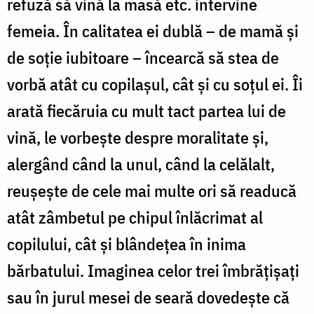
refuză să vină la masă etc. intervine
femeia. În calitatea ei dublă – de mamă şi
de soţie iubitoare – încearcă să stea de
vorbă atât cu copilaşul, cât şi cu soţul ei. Îi
arată fiecăruia cu mult tact partea lui de
vină, le vorbeşte despre moralitate şi,
alergând când la unul, când la celălalt,
reuşeşte de cele mai multe ori să readucă
atât zâmbetul pe chipul înlăcrimat al
copilului, cât şi blândeţea în inima
bărbatului. Imaginea celor trei îmbrăţişaţi
sau în jurul mesei de seară dovedeşte că