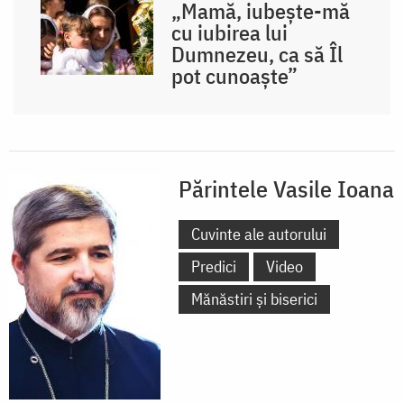
„Mamă, iubește-mă
cu iubirea lui
Dumnezeu, ca să Îl
pot cunoaște”
Părintele Vasile Ioana
Cuvinte ale autorului
Predici
Video
Mănăstiri și biserici