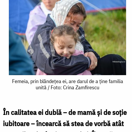
Femeia,
Femeia, prin blândețea ei, are darul de a ține familia
unită / Foto: Crina Zamfirescu
prin
blândețea
ei,
În calitatea ei dublă – de mamă şi de soţie
are
iubitoare – încearcă să stea de vorbă atât
darul