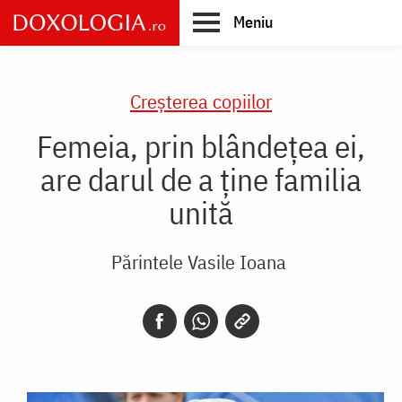
Skip
Meniu
to
main
Main
content
navigation
Creşterea copiilor
Femeia, prin blândețea ei,
are darul de a ține familia
unită
Părintele Vasile Ioana