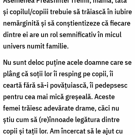
și copilul/copiii trebuie să trăiască în iubire
nemărginită şi să conştientizeze că fiecare
dintre ei are un rol semnificativ în micul
univers numit familie.
Nu sunt deloc puţine acele doamne care se
plâng că soţii lor îi resping pe copii, îi
ceartă fără să-i povăţuiască, îi pedepsesc
pentru cea mai mică greşeală. Aceste
femei trăiesc adevărate drame, căci nu
ştiu cum să (re)înnoade legătura dintre
copii şi taţii lor. Am încercat să le ajut cu