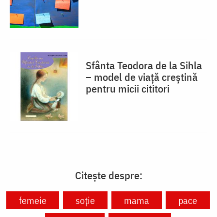
Sfânta Teodora de la Sihla
– model de viaţă creştină
pentru micii cititori
Citește despre:
femeie
soție
mama
pace