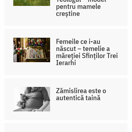
pentru mamele
creștine
Femeile ce i-au
născut – temelie a
măreției Sfinților Trei
Ierarhi
Zămislirea este o
autentică taină