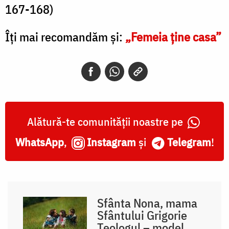
167-168)
Îți mai recomandăm și:
„Femeia ţine casa”
Alătură-te comunității noastre pe
WhatsApp
,
Instagram
și
Telegram
!
Sfânta Nona, mama
Sfântului Grigorie
Teologul – model