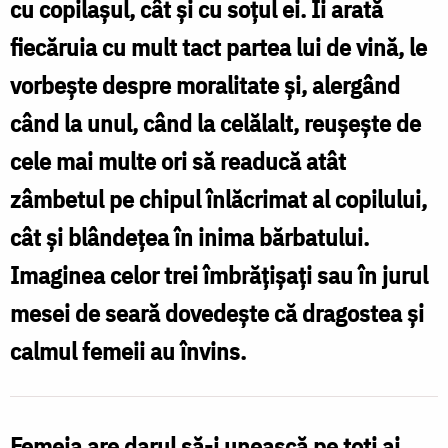
cu copilaşul, cât şi cu soţul ei. Îi arată
de
fiecăruia cu mult tact partea lui de vină, le
a
vorbeşte despre moralitate şi, alergând
ține
când la unul, când la celălalt, reuşeşte de
familia
cele mai multe ori să readucă atât
unită
zâmbetul pe chipul înlăcrimat al copilului,
/
cât şi blândeţea în inima bărbatului.
Foto:
Imaginea celor trei îmbrăţişaţi sau în jurul
Crina
mesei de seară dovedeşte că dragostea şi
Zamfirescu
calmul femeii au învins.
Femeia are darul să-i unească pe toţi ai