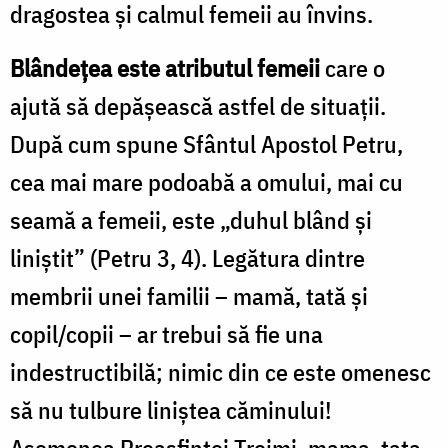
dragostea şi calmul femeii au învins.
Blândeţea este atributul femeii
care o
ajută să depăşească astfel de situaţii.
După cum spune Sfântul Apostol Petru,
cea mai mare podoabă a omului, mai cu
seamă a femeii, este „duhul blând şi
liniştit” (Petru 3, 4). Legătura dintre
membrii unei familii – mamă, tată şi
copil/copii – ar trebui să fie una
indestructibilă; nimic din ce este omenesc
să nu tulbure liniştea căminului!
Asemenea Preasfintei Treimi, mama, tata