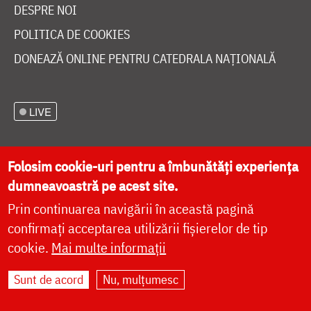
DESPRE NOI
POLITICA DE COOKIES
DONEAZĂ ONLINE PENTRU CATEDRALA NAȚIONALĂ
LIVE
Folosim cookie-uri pentru a îmbunătăți experiența
Site dezvoltat de
DOXOLOGIA MEDIA
,
dumneavoastră pe acest site.
Arhiepiscopia Iașilor | ©
doxologia.ro
Prin continuarea navigării în această pagină
confirmați acceptarea utilizării fișierelor de tip
cookie.
Mai multe informații
Sunt de acord
Nu, mulțumesc