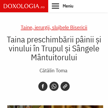
Skip
Meniu
to
main
Main
content
navigation
Taine, ierurgii, slujbele Bisericii
Taina preschimbării pâinii și
vinului în Trupul și Sângele
Mântuitorului
Cătălin Toma