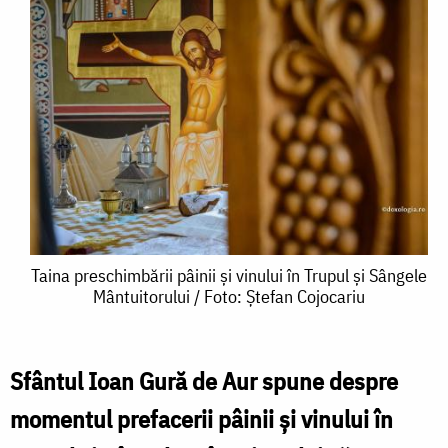
Taina
Taina preschimbării pâinii și vinului în Trupul și Sângele
Mântuitorului / Foto: Ștefan Cojocariu
preschimbării
pâinii
și
Sfântul Ioan Gură de Aur spune despre
vinului
momentul prefacerii pâinii și vinului în
în