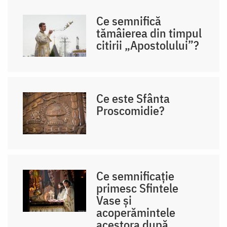
Ce semnifică
tămâierea din timpul
citirii „Apostolului”?
Ce este Sfânta
Proscomidie?
Ce semnificație
primesc Sfintele
Vase și
acoperămintele
acestora după