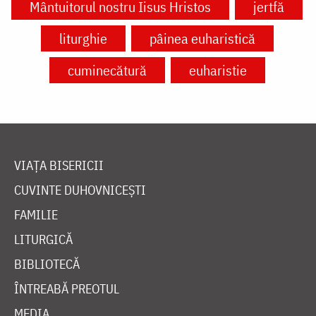
Mântuitorul nostru Iisus Hristos
jertfă
liturghie
pâinea euharistică
cuminecătură
euharistie
VIAȚA BISERICII
CUVINTE DUHOVNICEȘTI
FAMILIE
LITURGICĂ
BIBLIOTECĂ
ÎNTREABĂ PREOTUL
MEDIA