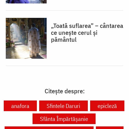
„Toată suflarea” – cântarea
ce unește cerul și
pământul
Citește despre:
anafora
Sfintele Daruri
epicleză
Sfânta Împărtășanie