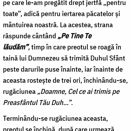
pe care le-am pregătit drept jertfă „pentru
toate”, adică pentru iertarea păcatelor și
mântuirea noastră. La acestea, strana
răspunde cântând
„Pe Tine Te
lăudăm”
,
timp în care preotul se roagă în
taină lui Dumnezeu să trimită Duhul Sfânt
peste darurile puse înainte, iar înainte de
aceasta rostește de trei ori, închinându-se,
rugăciunea
„Doamne, Cel ce ai trimis pe
Preasfântul Tău Duh…”
.
Terminându-se rugăciunea aceasta,
preotul se închină, după care urmează