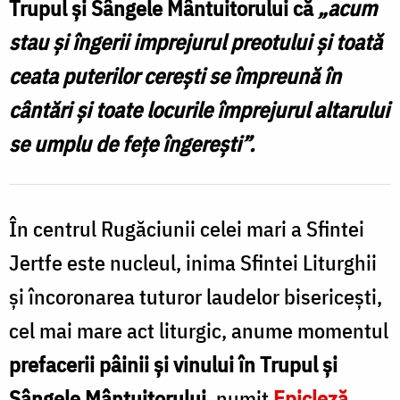
Trupul și Sângele Mântuitorului că
„acum
Trupul
stau și îngerii imprejurul preotului și toată
și
ceata puterilor cerești se împreună în
Sângele
cântări și toate locurile împrejurul altarului
Mântuitorului
se umplu de fețe îngerești”.
/
Foto:
Ștefan
În centrul Rugăciunii celei mari a Sfintei
Cojocariu
Jertfe este nucleul, inima Sfintei Liturghii
și încoronarea tuturor laudelor bisericești,
cel mai mare act liturgic, anume momentul
prefacerii pâinii și vinului în Trupul și
Sângele Mântuitorului
, numit
Epicleză
.