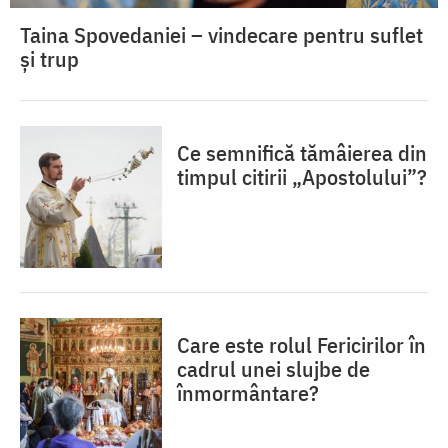
Taina Spovedaniei – vindecare pentru suflet
și trup
Ce semnifică tămâierea din
timpul citirii „Apostolului”?
Care este rolul Fericirilor în
cadrul unei slujbe de
înmormântare?