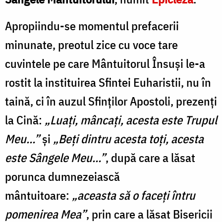
Apropiindu-se momentul prefacerii
minunate, preotul zice cu voce tare
cuvintele pe care Mântuitorul Însuși le-a
rostit la instituirea Sfintei Euharistii, nu în
taină, ci în auzul Sfinților Apostoli, prezenți
la Cină:
„Luați, mâncați, acesta este Trupul
Meu…”
și
„Beți dintru acesta toți, acesta
este Sângele Meu…”
, după care a lăsat
porunca dumnezeiască
mântuitoare:
„aceasta să o faceți întru
pomenirea Mea”
, prin care a lăsat Bisericii