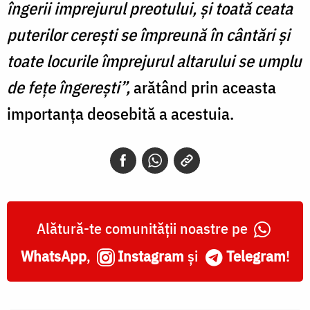
îngerii imprejurul preotului, și toată ceata
puterilor cerești se împreună în cântări și
toate locurile împrejurul altarului se umplu
de fețe îngerești”,
arătând prin aceasta
importanța deosebită a acestuia.
Alătură-te comunității noastre pe
WhatsApp
,
Instagram
și
Telegram
!