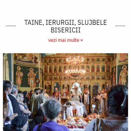
TAINE, IERURGII, SLUJBELE
BISERICII
vezi mai multe »