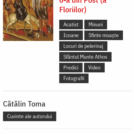
Floriilor)
Acatist
Minuni
Icoane
Sfinte moaște
Locuri de pelerinaj
Sfântul Munte Athos
Predici
Video
Fotografii
Cătălin Toma
Cuvinte ale autorului