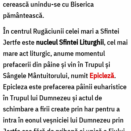
cerească unindu-se cu Biserica
pământească.
În centrul Rugăciunii celei mari a Sfintei
Jertfe este
nucleul Sfintei Liturghii
, cel mai
mare act liturgic, anume momentul
prefacerii din pâine și vin în Trupul și
Sângele Mântuitorului, numit
Epicleză
.
Epicleza este prefacerea pâinii euharistice
în Trupul lui Dumnezeu şi actul de
schimbare a firii create prin har pentru a
intra în eonul veşniciei lui Dumnezeu prin
Jertfa cea fără de prihană şi unică a Fiului