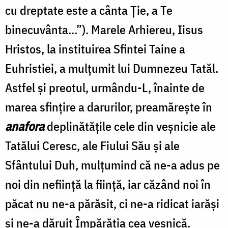
cu dreptate este a cânta Ție, a Te
binecuvânta…”). Marele Arhiereu, Iisus
Hristos, la instituirea Sfintei Taine a
Euhristiei, a mulțumit lui Dumnezeu Tatăl.
Astfel și preotul, urmându-L, înainte de
marea sfințire a darurilor, preamărește în
anafora
deplinătățile cele din veșnicie ale
Tatălui Ceresc, ale Fiului Său și ale
Sfântului Duh, mulțumind că ne-a adus pe
noi din neființă la ființă, iar căzând noi în
păcat nu ne-a părăsit, ci ne-a ridicat iarăși
și ne-a dăruit Împărăția cea veșnică.