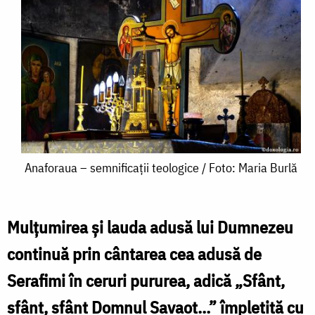
Anaforaua
Anaforaua – semnificații teologice / Foto: Maria Burlă
–
semnificații
Mulțumirea și lauda adusă lui Dumnezeu
teologice
continuă prin cântarea cea adusă de
/
Serafimi în ceruri pururea, adică „Sfânt,
Foto:
sfânt, sfânt Domnul Savaot…” împletită cu
Maria