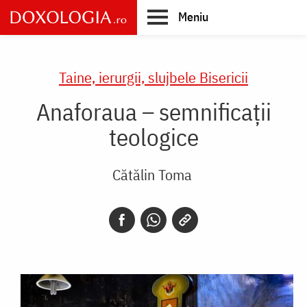
Skip
Meniu
to
main
Main
content
navigation
Taine, ierurgii, slujbele Bisericii
Anaforaua – semnificații
teologice
Cătălin Toma