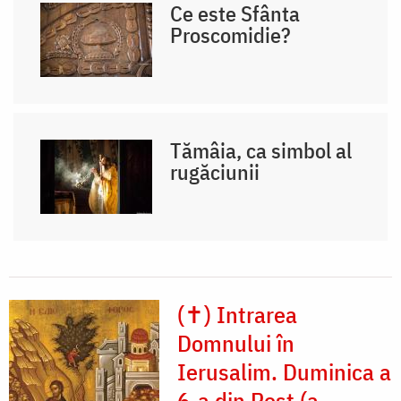
Ce este Sfânta
Proscomidie?
Tămâia, ca simbol al
rugăciunii
(✝) Intrarea
Domnului în
Ierusalim. Duminica a
6-a din Post (a