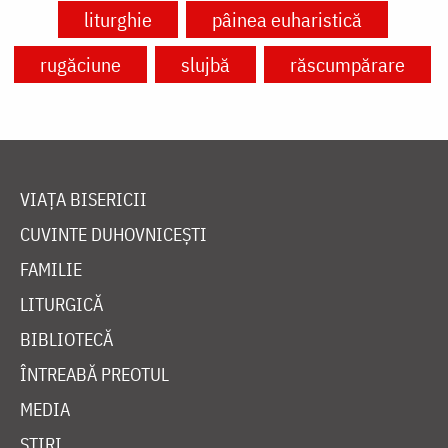
liturghie
pâinea euharistică
rugăciune
slujbă
răscumpărare
VIAȚA BISERICII
CUVINTE DUHOVNICEȘTI
FAMILIE
LITURGICĂ
BIBLIOTECĂ
ÎNTREABĂ PREOTUL
MEDIA
ȘTIRI