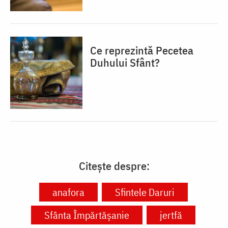
Ce reprezintă Pecetea
Duhului Sfânt?
Citește despre:
anafora
Sfintele Daruri
Sfânta Împărtășanie
jertfă