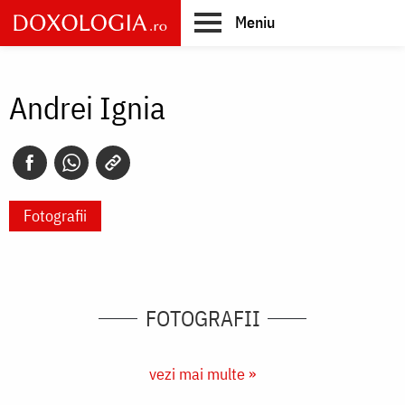
Skip
Meniu
to
main
Main
content
navigation
Andrei Ignia
Fotografii
FOTOGRAFII
vezi mai multe »