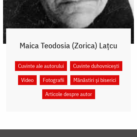
Maica Teodosia (Zorica) Lațcu
Cuvinte ale autorului
Cuvinte duhovnicești
Video
Fotografii
Mănăstiri și biserici
Articole despre autor