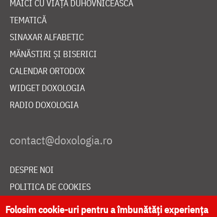
MAICI CU VIAȚĂ DUHOVNICEASCĂ
TEMATICĂ
SINAXAR ALFABETIC
MĂNĂSTIRI ȘI BISERICI
CALENDAR ORTODOX
WIDGET DOXOLOGIA
RADIO DOXOLOGIA
DESPRE NOI
POLITICA DE COOKIES
DONEAZĂ ONLINE PENTRU CATEDRALA NAȚIONALĂ
Folosim cookie-uri pentru a îmbunătăți experiența