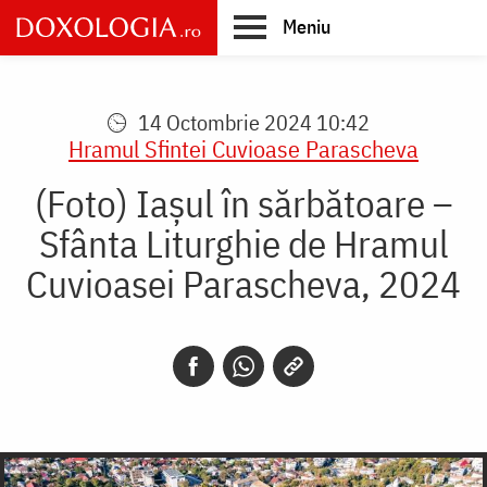
Skip
Meniu
to
main
Main
content
navigation
14 Octombrie 2024 10:42
Hramul Sfintei Cuvioase Parascheva
(Foto) Iașul în sărbătoare –
Sfânta Liturghie de Hramul
Cuvioasei Parascheva, 2024