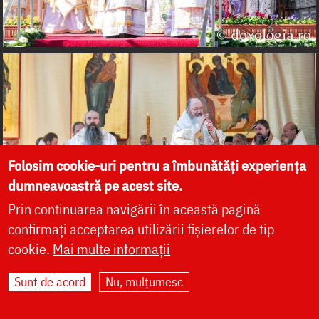
Folosim cookie-uri pentru a îmbunătăți experiența
dumneavoastră pe acest site.
Prin continuarea navigării în această pagină
confirmați acceptarea utilizării fișierelor de tip
cookie.
Mai multe informații
Sunt de acord
Nu, mulțumesc