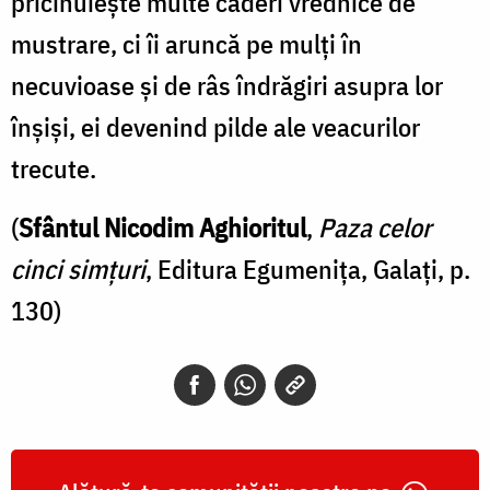
pricinuieşte multe căderi vrednice de
mustrare, ci îi aruncă pe mulţi în
necuvioase şi de râs îndrăgiri asupra lor
înşişi, ei devenind pilde ale veacurilor
trecute.
(
Sfântul Nicodim Aghioritul
,
Paza celor
cinci simțuri
, Editura Egumenița, Galați, p.
130)