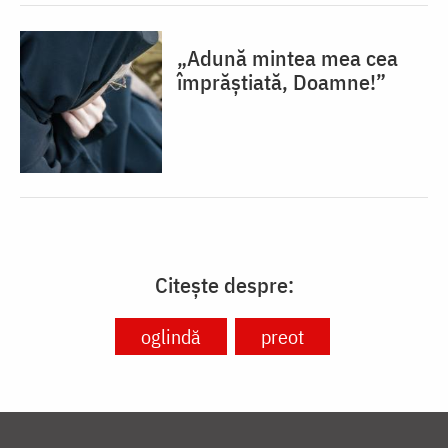
„Adună mintea mea cea
împrăștiată, Doamne!”
Citește despre:
oglindă
preot