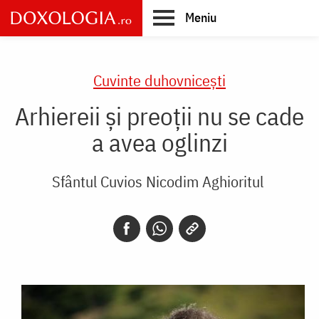
Skip
Meniu
to
main
Main
content
navigation
Cuvinte duhovnicești
Arhiereii și preoții nu se cade
a avea oglinzi
Sfântul Cuvios Nicodim Aghioritul