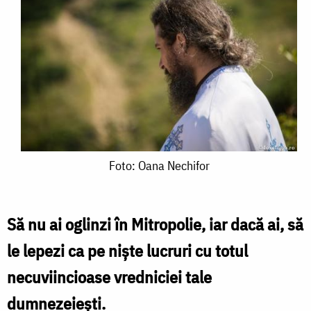
Foto:
Foto: Oana Nechifor
Oana
Nechifor
Să nu ai oglinzi în Mitropolie, iar dacă ai, să
le lepezi ca pe nişte lucruri cu totul
necuviincioase vredniciei tale
dumnezeieşti.