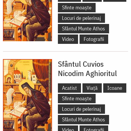
Sfinte moaște
Locuri de pelerinaj
Sfântul Munte Athos
Video
Fotografii
Sfântul Cuvios
Nicodim Aghioritul
Acatist
Viață
Icoane
Sfinte moaște
Locuri de pelerinaj
Sfântul Munte Athos
Video
Fotografii