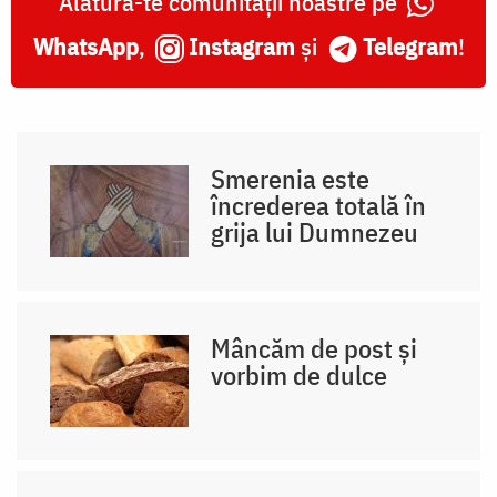
Alătură-te comunității noastre pe
WhatsApp
,
Instagram
și
Telegram
!
Smerenia este
încrederea totală în
grija lui Dumnezeu
Mâncăm de post și
vorbim de dulce