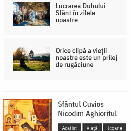
Lucrarea Duhului
Sfânt în zilele
noastre
Orice clipă a vieții
noastre este un prilej
de rugăciune
Sfântul Cuvios
Nicodim Aghioritul
Acatist
Viață
Icoane