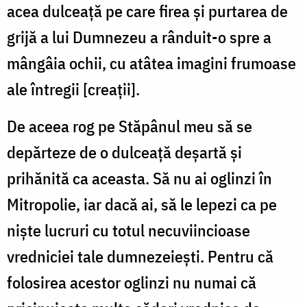
acea dulceaţă pe care firea şi purtarea de
grijă a lui Dumnezeu a rânduit-o spre a
mângâia ochii, cu atâtea imagini frumoase
ale întregii [creaţii].
De aceea rog pe Stăpânul meu să se
depărteze de o dulceaţă deşartă şi
prihănită ca aceasta. Să nu ai oglinzi în
Mitropolie, iar dacă ai, să le lepezi ca pe
nişte lucruri cu totul necuviincioase
vredniciei tale dumnezeieşti. Pentru că
folosirea acestor oglinzi nu numai că