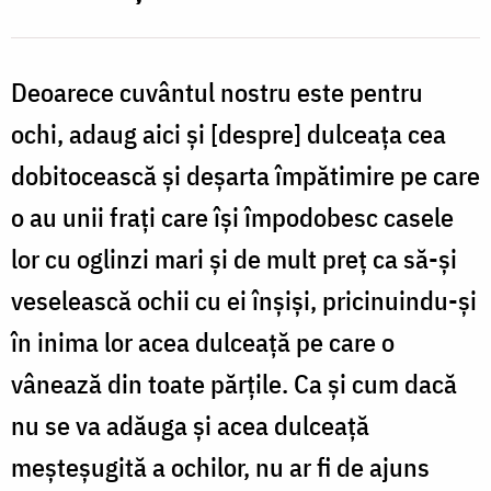
Deoarece cuvântul nostru este pentru
ochi, adaug aici şi [despre] dulceaţa cea
dobitocească şi deşarta împătimire pe care
o au unii fraţi care îşi împodobesc casele
lor cu oglinzi mari şi de mult preţ ca să-şi
veselească ochii cu ei înşişi, pricinuindu-şi
în inima lor acea dulceaţă pe care o
vânează din toate părţile. Ca şi cum dacă
nu se va adăuga şi acea dulceață
meşteşugită a ochilor, nu ar fi de ajuns