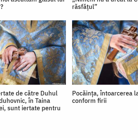
?
răsfățul”
ertate de către Duhul
Pocăința, întoarcerea l
duhovnic, în Taina
conform firii
i, sunt iertate pentru