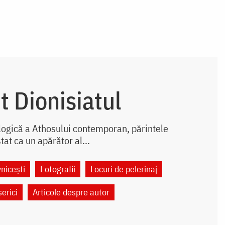
t Dionisiatul
ologică a Athosului contemporan, părintele
tat ca un apărător al...
nicești
Fotografii
Locuri de pelerinaj
serici
Articole despre autor