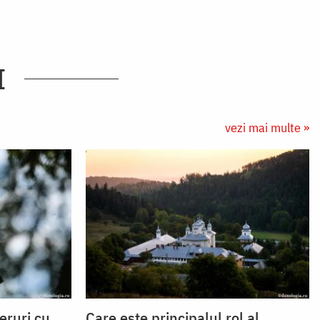
I
vezi mai multe »
eruri cu
Care este principalul rol al