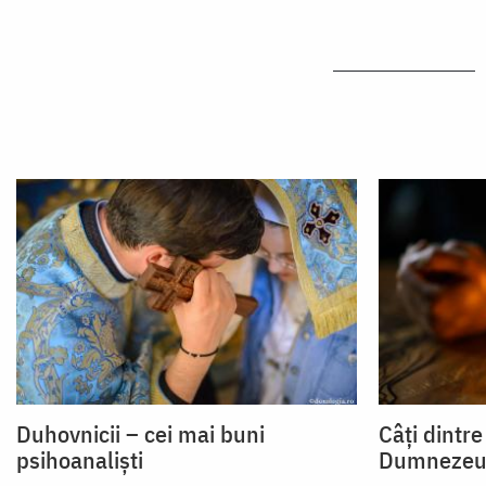
Duhovnicii – cei mai buni
Câți dintre
psihoanaliști
Dumnezeu