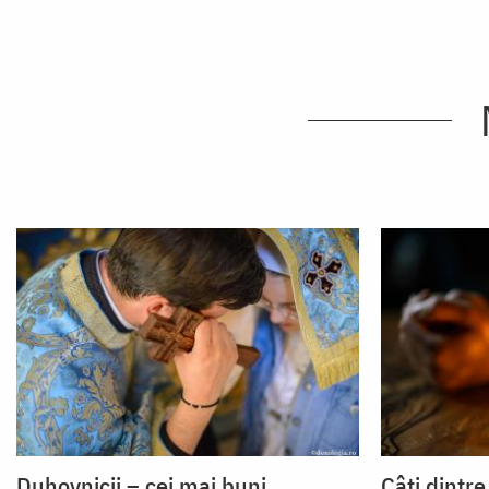
Duhovnicii – cei mai buni
Câți dintre