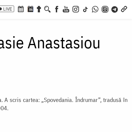
LIVE
06
asie Anastasiou
a. A scris cartea: „Spovedania. Îndrumar”, tradusă în
004.