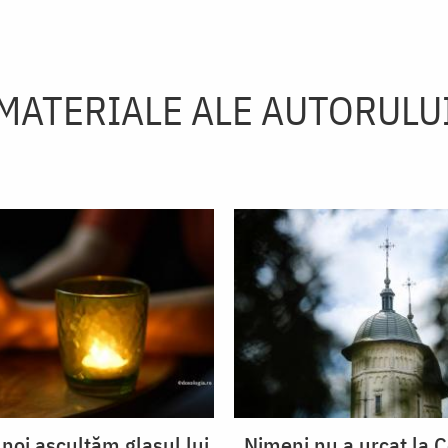
MATERIALE ALE AUTORULU
 noi ascultăm glasul lui
„Nimeni nu a urcat la C