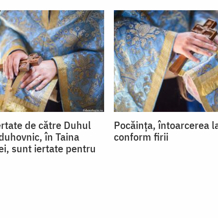
ertate de către Duhul
Pocăința, întoarcerea l
duhovnic, în Taina
conform firii
i, sunt iertate pentru