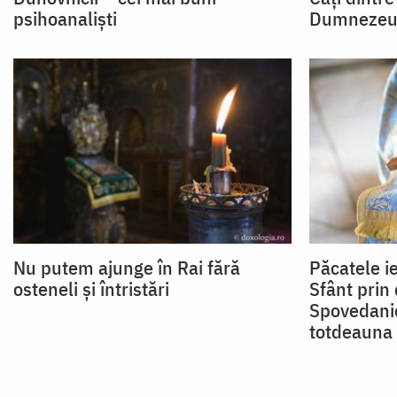
psihoanaliști
Dumnezeu
Nu putem ajunge în Rai fără
Păcatele i
osteneli și întristări
Sfânt prin 
Spovedanie
totdeauna