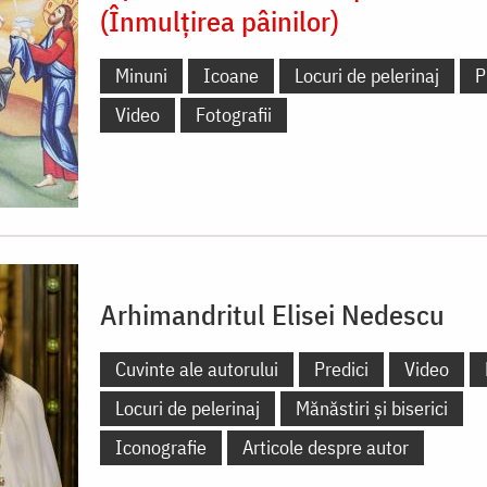
(Înmulțirea pâinilor)
Minuni
Icoane
Locuri de pelerinaj
P
Video
Fotografii
Arhimandritul Elisei Nedescu
Cuvinte ale autorului
Predici
Video
Locuri de pelerinaj
Mănăstiri și biserici
Iconografie
Articole despre autor