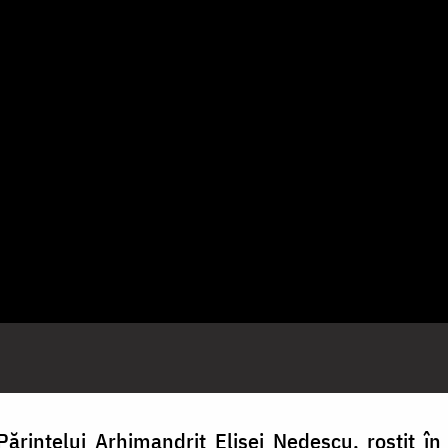
Părintelui Arhimandrit Elisei Nedescu, rostit î