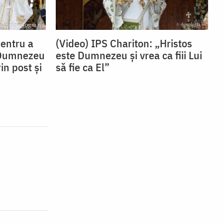
Pentru a
(Video) IPS Chariton: „Hristos
 Dumnezeu
este Dumnezeu și vrea ca fiii Lui
in post și
să fie ca El”