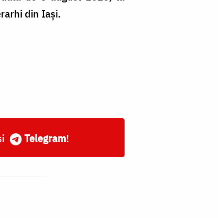
rarhi din Iași.
și
Telegram
!