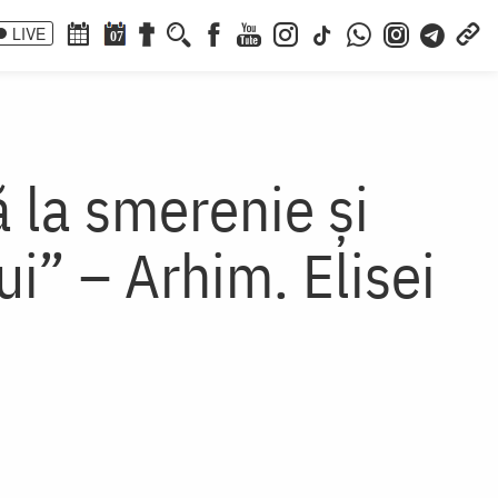
LIVE
07
 la smerenie și
i” – Arhim. Elisei