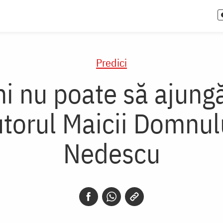
Predici
i nu poate să ajungă
utorul Maicii Domnulu
Nedescu