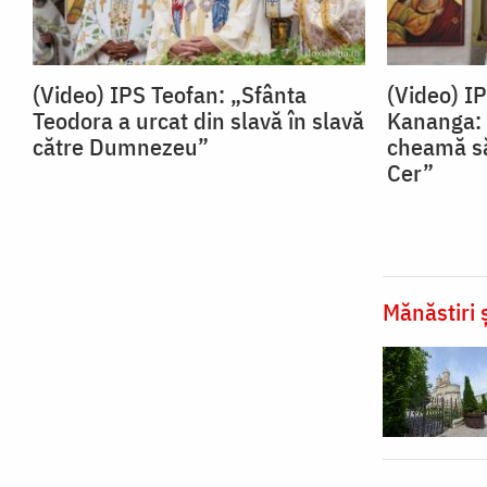
(Video) IPS Teofan: „Sfânta
(Video) I
Teodora a urcat din slavă în slavă
Kananga: 
către Dumnezeu”
cheamă să
Cer”
Mănăstiri ș