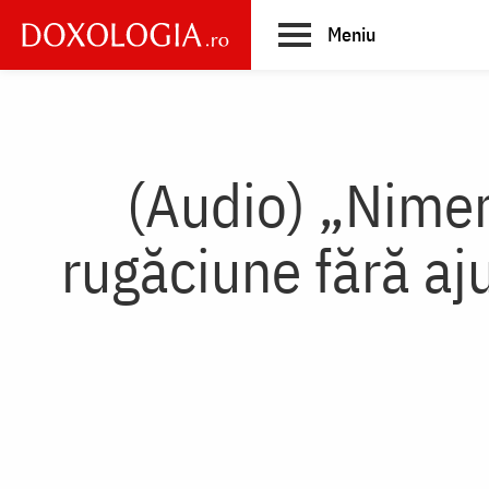
Skip
Meniu
to
main
Main
content
navigation
(Audio) „Nimen
rugăciune fără aj