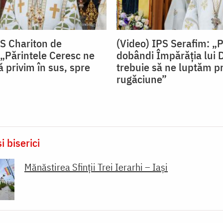
PS Chariton de
(Video) IPS Serafim: „
„Părintele Ceresc ne
dobândi Împărăția lui
 privim în sus, spre
trebuie să ne luptăm pr
rugăciune”
i biserici
Mănăstirea Sfinții Trei Ierarhi – Iași