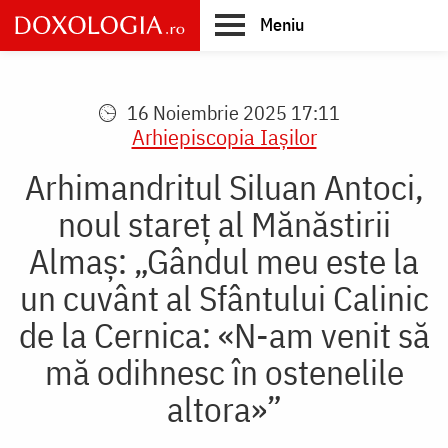
Skip
Meniu
to
main
Main
content
navigation
16 Noiembrie 2025 17:11
Arhiepiscopia Iaşilor
Arhimandritul Siluan Antoci,
noul stareț al Mănăstirii
Almaș: „Gândul meu este la
un cuvânt al Sfântului Calinic
de la Cernica: «N-am venit să
mă odihnesc în ostenelile
altora»”