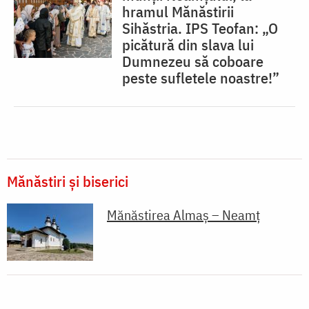
hramul Mănăstirii
Sihăstria. IPS Teofan: „O
picătură din slava lui
Dumnezeu să coboare
peste sufletele noastre!”
Mănăstiri și biserici
Mănăstirea Almaş – Neamţ