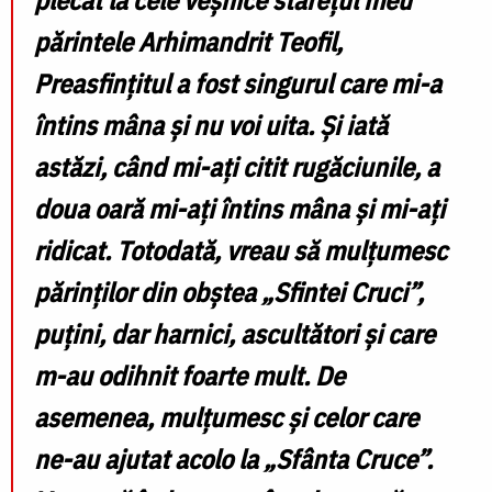
părintele Arhimandrit Teofil,
Preasfințitul a fost singurul care mi-a
întins mâna și nu voi uita. Și iată
astăzi, când mi-ați citit rugăciunile, a
doua oară mi-ați întins mâna și mi-ați
ridicat. Totodată, vreau să mulțumesc
părinților din obștea „Sfintei Cruci”,
puțini, dar harnici, ascultători și care
m-au odihnit foarte mult. De
asemenea, mulțumesc și celor care
ne-au ajutat acolo la „Sfânta Cruce”.