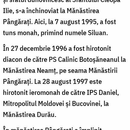
Ilie, s-a închinoviat la Mănăstirea
Pângărați. Aici, la 7 august 1995, a fost
tuns monah, primind numele Siluan.
În 27 decembrie 1996 a fost hirotonit
diacon de către PS Calinic Botoșăneanul la
Mănăstirea Neamț, pe seama Mănăstirii
Pângărați. La 28 august 1997 este
hirotonit ieromonah de către IPS Daniel,
Mitropolitul Moldovei și Bucovinei, la
Mănăstirea Durău.
În mănăstirea Pângărați a împlinit