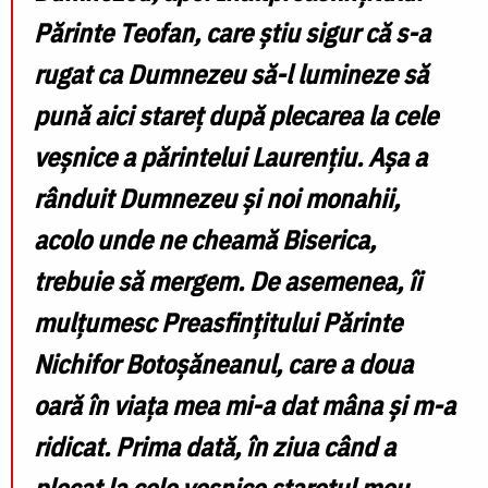
Părinte Teofan, care știu sigur că s-a
rugat ca Dumnezeu să-l lumineze să
pună aici stareț după plecarea la cele
veșnice a părintelui Laurențiu. Așa a
rânduit Dumnezeu și noi monahii,
acolo unde ne cheamă Biserica,
trebuie să mergem. De asemenea, îi
mulțumesc Preasfințitului Părinte
Nichifor Botoșăneanul, care a doua
oară în viața mea mi-a dat mâna și m-a
ridicat. Prima dată, în ziua când a
plecat la cele veșnice starețul meu