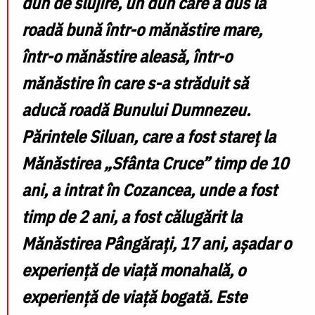
duh de slujire, un duh care a dus la
roadă bună într-o mănăstire mare,
într-o mănăstire aleasă, într-o
mănăstire în care s-a străduit să
aducă roadă Bunului Dumnezeu.
Părintele Siluan, care a fost stareț la
Mănăstirea „Sfânta Cruce” timp de 10
ani, a intrat în Cozancea, unde a fost
timp de 2 ani, a fost călugărit la
Mănăstirea Pângărați, 17 ani, așadar o
experiență de viață monahală, o
experiență de viață bogată. Este