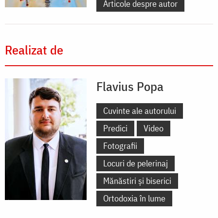
Articole despre autor
Realizat de
Flavius Popa
Cuvinte ale autorului
Predici
Video
Fotografii
Locuri de pelerinaj
Mănăstiri și biserici
Ortodoxia în lume