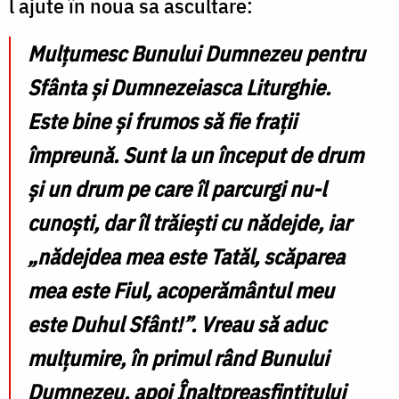
l ajute în noua sa ascultare:
Mulțumesc Bunului Dumnezeu pentru
Sfânta și Dumnezeiasca Liturghie.
Este bine și frumos să fie frații
împreună. Sunt la un început de drum
și un drum pe care îl parcurgi nu-l
cunoști, dar îl trăiești cu nădejde, iar
„nădejdea mea este Tatăl, scăparea
mea este Fiul, acoperământul meu
este Duhul Sfânt!”. Vreau să aduc
mulțumire, în primul rând Bunului
Dumnezeu, apoi Înaltpreasfințitului