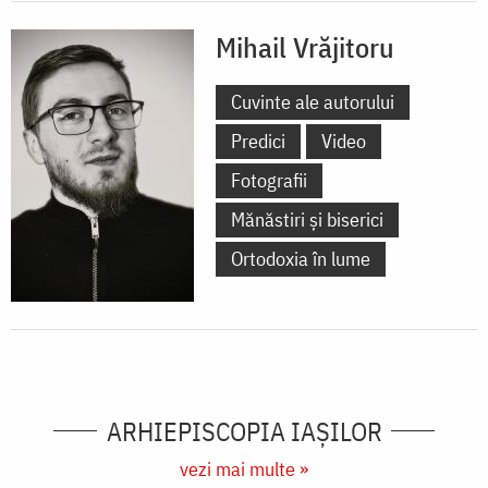
Mihail Vrăjitoru
Cuvinte ale autorului
Predici
Video
Fotografii
Mănăstiri și biserici
Ortodoxia în lume
ARHIEPISCOPIA IAŞILOR
vezi mai multe »