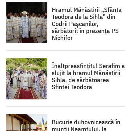
Hramul Mănăstirii „Sfânta
Teodora de la Sihla” din
Codrii Pașcanilor,
sărbătorit în prezența PS
Nichifor
Înaltpreasfințitul Serafim a
slujit la hramul Mănăstirii
Sihla, de sărbătoarea
Sfintei Teodora
Bucurie duhovnicească în
munții Neamțului, la