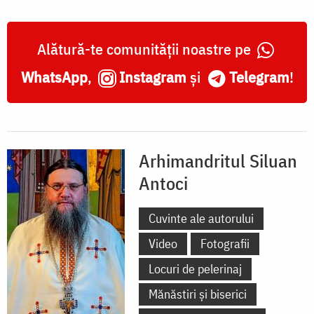
Alătură-te comunității noastre pe
WhatsApp
,
Instagram
și
Telegram
!
Arhimandritul Siluan
Antoci
Cuvinte ale autorului
Video
Fotografii
Locuri de pelerinaj
Mănăstiri și biserici