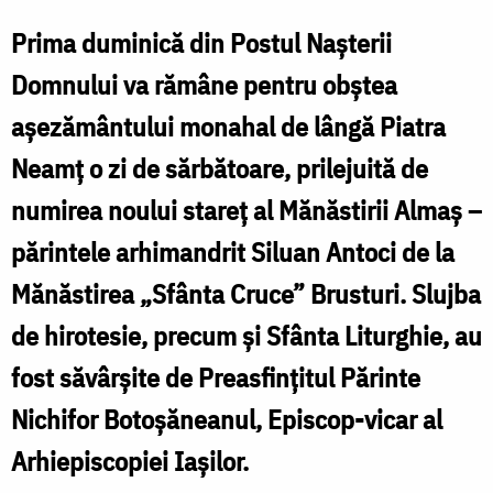
Popa
Prima duminică din Postul Nașterii
Domnului va rămâne pentru obștea
F
așezământului monahal de lângă Piatra
F
Neamț o zi de sărbătoare, prilejuită de
numirea noului stareț al Mănăstirii Almaș –
părintele arhimandrit Siluan Antoci de la
Mănăstirea „Sfânta Cruce” Brusturi. Slujba
de hirotesie, precum și Sfânta Liturghie, au
fost săvârșite de Preasfințitul Părinte
Nichifor Botoșăneanul, Episcop-vicar al
Arhiepiscopiei Iașilor.