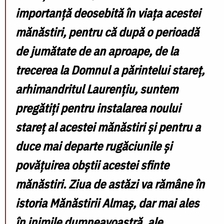
importanță deosebită în viața acestei
mănăstiri, pentru că după o perioadă
de jumătate de an aproape, de la
trecerea la Domnul a părintelui stareț,
arhimandritul Laurențiu, suntem
pregătiți pentru instalarea noului
stareț al acestei mănăstiri și pentru a
duce mai departe rugăciunile și
povățuirea obștii acestei sfinte
mănăstiri. Ziua de astăzi va rămâne în
istoria Mănăstirii Almaș, dar mai ales
în inimile dumneavoastră, ale