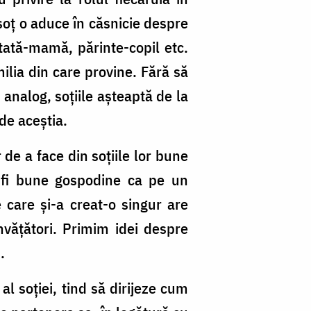
soț o aduce în căsnicie despre
 tată-mamă, părinte-copil etc.
lia din care provine. Fără să
 analog, soțiile așteaptă de la
 de aceștia.
de a face din soțiile lor bune
a fi bune gospodine ca pe un
 care și-a creat-o singur are
învățători. Primim idei despre
m.
 al soției, tind să dirijeze cum