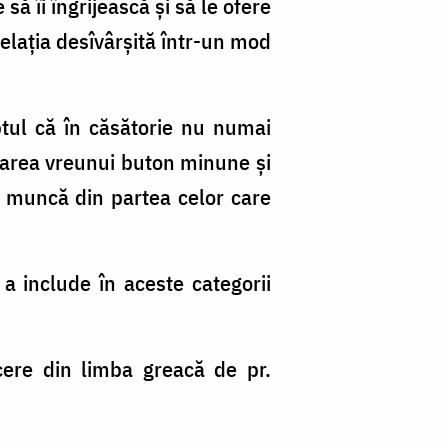
ă îi îngrijească și să le ofere
relația desîvârșită într-un mod
tul că în căsătorie nu numai
ăsarea vreunui buton minune și
tă muncă din partea celor care
 a include în aceste categorii
cere din limba greacă de pr.