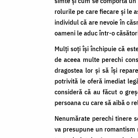
simte și cum se comportă un s
rolurile pe care fiecare și l
individul că are nevoie în căs
oameni le aduc într-o căsători
Mulți soți își închipuie că es
de aceea multe perechi consi
dragostea lor și să își repar
potrivită le oferă imediat le
consideră că au făcut o greșe
persoana cu care să aibă o re
Nenumărate perechi tinere se
va presupune un romantism nes