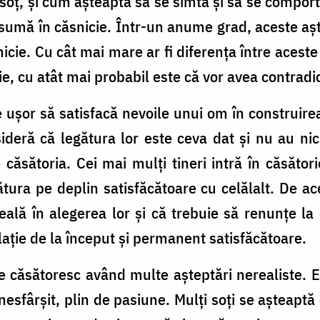
oț, și cum așteaptă să se simtă și să se comport
e asumă în căsnicie. Într-un anume grad, aceste aș
nicie. Cu cât mai mare ar fi diferența între aceste
e, cu atât mai probabil este că vor avea contradicț
te ușor să satisfacă nevoile unui om în construirea 
deră că legătura lor este ceva dat și nu au nici
e căsătoria. Cei mai mulți tineri intră în căsător
gătura pe deplin satisfăcătoare cu celălalt. De a
ală în alegerea lor și că trebuie să renunțe la
lație de la început și permanent satisfăcătoare.
 căsătoresc având multe așteptări nerealiste. E
fârșit, plin de pasiune. Mulți soți se așteaptă c