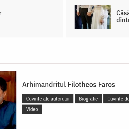
r
Căsă
dint
Arhimandritul Filotheos Faros
Cuvinte ale autorului
Biografie
Cuvinte d
Video