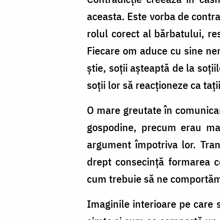
aceasta. Este vorba de contra
rolul corect al bărbatului, r
Fiecare om aduce cu sine nen
știe, soții așteaptă de la soț
soții lor să reacționeze ca taț
O mare greutate în comunicare
gospodine, precum erau mame
argument împotriva lor. Tran
drept consecință formarea con
cum trebuie să ne comportăm
Imaginile interioare pe care so