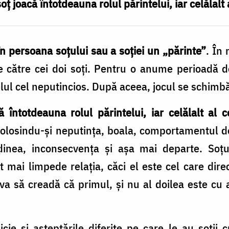
ţ joacă întotdeauna rolul părintelui, iar celălalt a
în persoana soţului sau a soţiei un „părinte”
. În 
e către cei doi soţi. Pentru o anume perioadă d
pilul cel neputincios. După aceea, jocul se schimb
 întotdeauna rolul părintelui, iar celălalt al c
 folosindu-şi neputinţa, boala, comportamentul de
dinea, inconsecvenţa şi aşa mai departe. Soţul
 mai limpede relaţia, căci el este cel care dire
va să creadă că primul, şi nu al doilea este cu 
cie și așteptările diferite pe care le au soții cu