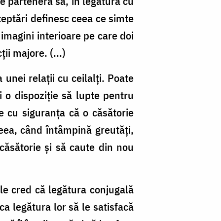
e partenera sa, în legătură cu
teptări definesc ceea ce simte
 imagini interioare pe care doi
ii majore. (...)
unei relații cu ceilalți. Poate
 o dispoziție să lupte pentru
ie cu siguranța că o căsătorie
ceea, când întâmpină greutăți,
 căsătorie și să caute din nou
le cred că legătura conjugală
a legătura lor să le satisfacă