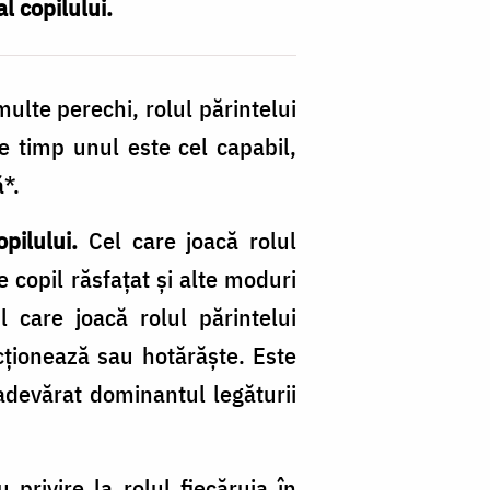
l copilului.
multe perechi, rolul părintelui
e timp unul este cel capabil,
ă*.
opilului.
Cel care joacă rolul
 copil răsfaţat şi alte moduri
 care joacă rolul părintelui
cţionează sau hotărăşte. Este
adevărat dominantul legăturii
 privire la rolul fiecăruia în