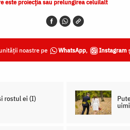
e este proiecţia sau prelungirea celuilalt
nității noastre pe
WhatsApp
,
Instagram
 rostul ei (I)
Pute
uimi