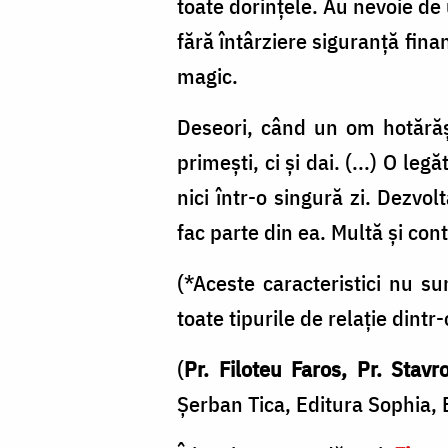
toate dorințele. Au nevoie de 
fără întârziere siguranță fina
magic.
Deseori, când un om hotărăș
primești, ci și dai. (...) O 
nici într-o singură zi. Dezvo
fac parte din ea. Multă și cont
(*Aceste caracteristici nu su
toate tipurile de relație dintr-o
(
Pr. Filoteu Faros, Pr. Stavr
Şerban Tica, Editura Sophia, 