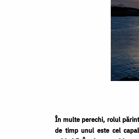
Așteptări
contradictorii
și
jocuri
În multe perechi, rolul părin
de
de timp unul este cel capabi