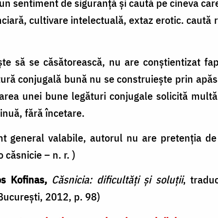
un sentiment de siguranță și caută pe cineva care s
nciară, cultivare intelectuală, extaz erotic. caută 
te să se căsătorească, nu are conștientizat fap
legătură conjugală bună nu se construiește prin ap
ltarea unei bune legături conjugale solicită mul
inuă, fără încetare.
nt general valabile, autorul nu are pretenția de
 căsnicie – n. r. )
os Kofinas,
Căsnicia: dificultăţi şi soluţii
, tradu
Bucureşti, 2012, p. 98)