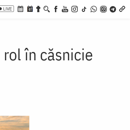
LIVE
07
 rol în căsnicie