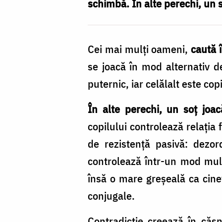
rol
schimbă. În alte perechi, un so
în
căsnicie
Cei mai mulţi oameni,
caută 
se joacă în mod alternativ d
puternic, iar celălalt este co
În alte perechi, un soţ joacă
copilului controlează relaţia
de rezistenţă pasivă: dezor
controlează într-un mod mult
însă o mare greşeală ca cine
conjugale.
Contradicție creează în căsni