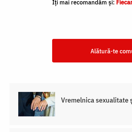
Îți mai recomandăm și:
Fiecar
Alătură-te comu
Vremelnica sexualitate și