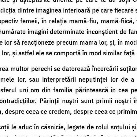
dicția dintre imaginea interioară pe care fiecare 
espectiv femeii, în relația mamă-fiu, mamă-fiică,
umărate imagini determinate inconștient de fami
iile lor să reacționeze precum mama lor, și, în mod
ii lor, și astfel ele se comportă în mod similar față
a multor perechi se datorează încercării soților 
le lor, sau interpretării neputinței lor de 
sferul uni om din familia părintească în cea pe
tradicțiilor. Părinții noștri sunt primii noștri 
, despre ceea ce credem, despre ceea ce primi
ții le aduc în căsnicie, legate de rolul soțului și