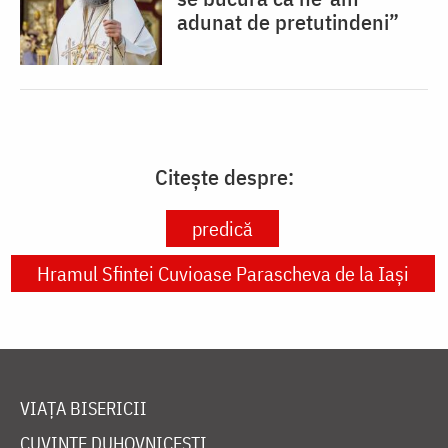
adunat de pretutindeni”
Citește despre:
predică
Hramul Sfintei Cuvioase Parascheva de la Iași
VIAȚA BISERICII
CUVINTE DUHOVNICEȘTI