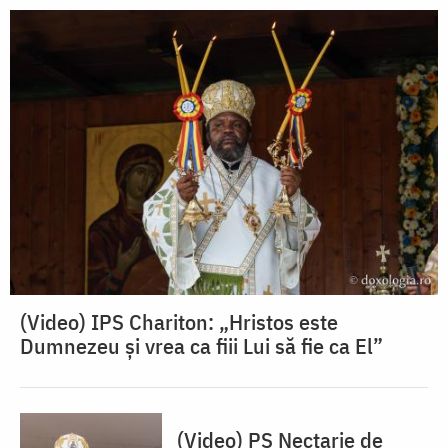
(Video) IPS Chariton: „Hristos este
Dumnezeu și vrea ca fiii Lui să fie ca El”
(Video) PS Nectarie de