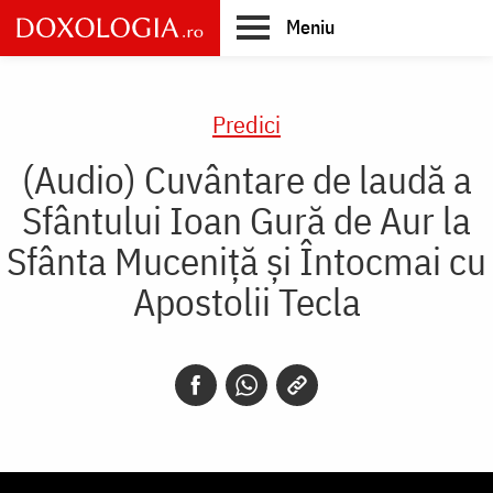
Skip
Meniu
to
main
Main
content
navigation
Predici
(Audio) Cuvântare de laudă a
Sfântului Ioan Gură de Aur la
Sfânta Muceniță și Întocmai cu
Apostolii Tecla