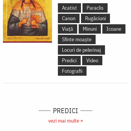
Acatist
Paraclis
Canon
Rugăciuni
Viață
Minuni
Icoane
Sfinte moaște
Locuri de pelerinaj
Predici
Video
Fotografii
PREDICI
vezi mai multe »