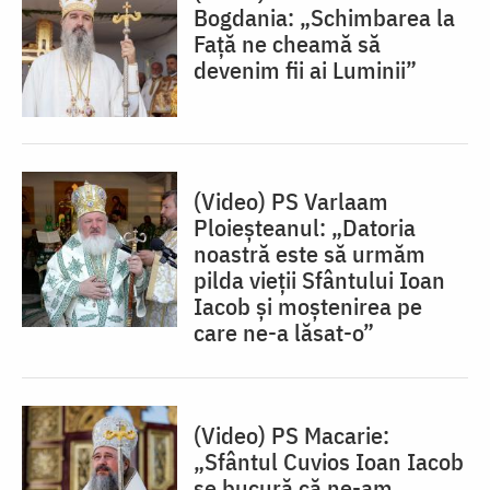
Bogdania: „Schimbarea la
Față ne cheamă să
devenim fii ai Luminii”
(Video) PS Varlaam
Ploieșteanul: „Datoria
noastră este să urmăm
pilda vieții Sfântului Ioan
Iacob și moștenirea pe
care ne-a lăsat-o”
(Video) PS Macarie:
„Sfântul Cuvios Ioan Iacob
se bucură că ne-am