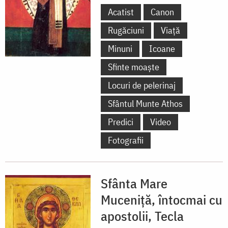
Acatist
Canon
Rugăciuni
Viață
Minuni
Icoane
Sfinte moaște
Locuri de pelerinaj
Sfântul Munte Athos
Predici
Video
Fotografii
Sfânta Mare
Muceniță, întocmai cu
apostolii, Tecla