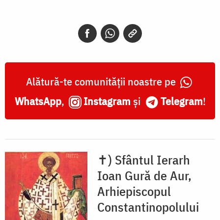
Alătură-te comunității noastre pe
WhatsApp
,
Instagram
și
Telegram
!
✝) Sfântul Ierarh
Ioan Gură de Aur,
Arhiepiscopul
Constantinopolului