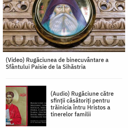
(Video) Rugăciunea de binecuvântare a
Sfântului Paisie de la Sihăstria
(Audio) Rugăciune către
sfinții căsătoriți pentru
trăinicia întru Hristos a
tinerelor familii