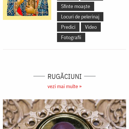
Sfinte moaște
Locuri de pelerinaj
Predici
Video
Fotografii
RUGĂCIUNI
vezi mai multe »