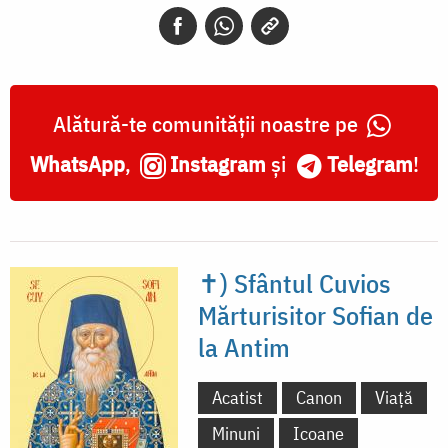
Alătură-te comunității noastre pe
WhatsApp
,
Instagram
și
Telegram
!
✝) Sfântul Cuvios
Mărturisitor Sofian de
la Antim
Acatist
Canon
Viață
Minuni
Icoane