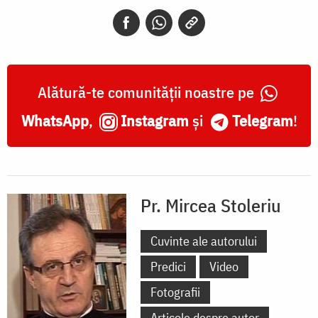
Alătură-te comunității noastre pe
WhatsApp
,
Instagram
și
Telegram
!
Pr. Mircea Stoleriu
Cuvinte ale autorului
Predici
Video
Fotografii
Articole despre autor