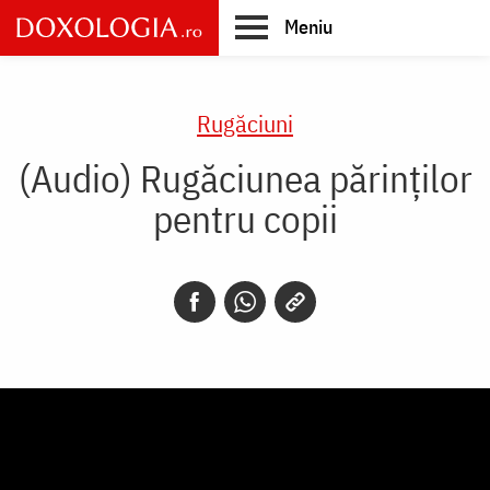
Skip
Meniu
to
main
Main
content
navigation
Rugăciuni
(Audio) Rugăciunea părinților
pentru copii