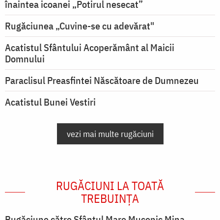
înaintea icoanei „Potirul nesecat”
Rugăciunea „Cuvine-se cu adevărat"
Acatistul Sfântului Acoperământ al Maicii
Domnului
Paraclisul Preasfintei Născătoare de Dumnezeu
Acatistul Bunei Vestiri
vezi mai multe rugăciuni
RUGĂCIUNI LA TOATĂ
TREBUINȚA
Rugăciune către Sfântul Mare Mucenic Mina,