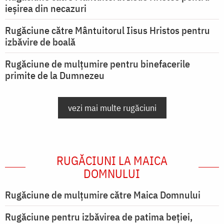
ieşirea din necazuri
Rugăciune către Mântuitorul Iisus Hristos pentru
izbăvire de boală
Rugăciune de mulțumire pentru binefacerile
primite de la Dumnezeu
vezi mai multe rugăciuni
RUGĂCIUNI LA MAICA
DOMNULUI
Rugăciune de mulţumire către Maica Domnului
Rugăciune pentru izbăvirea de patima beției,