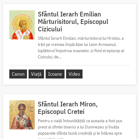
Sfântul Ierarh Emilian
Mărturisitorul, Episcopul
Cizicului
Sfântul Ierarh Emilian, mărturisitorul lui Hristos, a
trăit pe vremea împărăției lui Leon Armeanul,
luptătorul împotriva icoanelor, și fiind el episcop al
Cizicului, de...
Canon
Viață
Icoane
Video
Sfântul Ierarh Miron,
Episcopul Cretei
Pentru o viață îmbunătățită ca aceasta a fost pus
preot al sfintei biserici a lui Dumnezeu și învăța
popoarele sfânta bună credință și le întărea spre