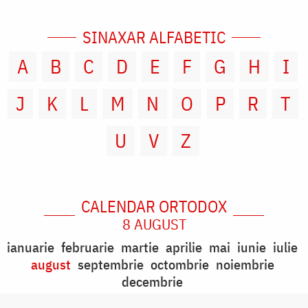
SINAXAR ALFABETIC
A
B
C
D
E
F
G
H
I
J
K
L
M
N
O
P
R
T
U
V
Z
CALENDAR ORTODOX
8 AUGUST
ianuarie
februarie
martie
aprilie
mai
iunie
iulie
august
septembrie
octombrie
noiembrie
decembrie