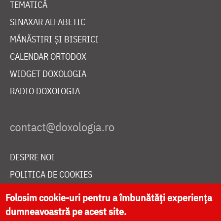
TEMATICĂ
SINAXAR ALFABETIC
MĂNĂSTIRI ȘI BISERICI
CALENDAR ORTODOX
WIDGET DOXOLOGIA
RADIO DOXOLOGIA
DESPRE NOI
POLITICA DE COOKIES
DONEAZĂ ONLINE PENTRU CATEDRALA NAȚIONALĂ
Folosim cookie-uri pentru a îmbunătăți experiența
dumneavoastră pe acest site.