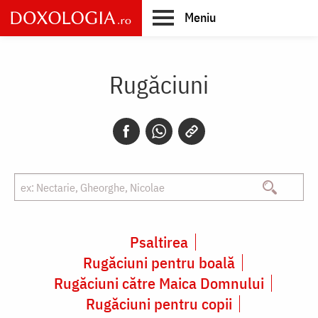
Skip
Meniu
to
main
Main
content
navigation
Rugăciuni
Psaltirea
Rugăciuni pentru boală
Rugăciuni către Maica Domnului
Rugăciuni pentru copii