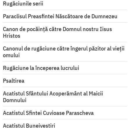
Rugăciunile serii
Paraclisul Preasfintei Născătoare de Dumnezeu
Canon de pocăință către Domnul nostru Iisus
Hristos
Canonul de rugăciune către îngerul păzitor al vieții
omului
Rugăciune la începerea lucrului
Psaltirea
Acatistul Sfântului Acoperământ al Maicii
Domnului
Acatistul Sfintei Cuvioase Parascheva
Acatistul Buneivestiri