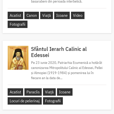
basarabeni din perioada interbelică.
Acatist
Canon
Viață
Icoane
Video
Fotografii
Sfântul Ierarh Calinic al
Edessei
Pe 23 iunie 2020, Patriarhia Ecumenică a hotărât
canonizarea Mitropolitului Calinic al Edessei, Pellei
și Almopiei (1919-1984) și pomenirea lui în
fiecare an la data de...
Acatist
Paraclis
Viață
Icoane
Locuri de pelerinaj
Fotografii