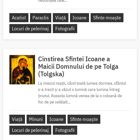
nevoințele cele...
Acatist
Paraclis
Viață
Icoane
Sfinte moaște
Locuri de pelerinaj
Fotografii
Cinstirea Sfintei Icoane a
Maicii Domnului de pe Tolga
(Tolgska)
La miezul nopții, când toată lumea dormea, sfântul
s-a trezit și a văzut o lumină care lumina întreg
ținutul. Aceasta lumină venea de la o coloană de
foc de pe celălalt...
Viață
Minuni
Icoane
Sfinte moaște
Locuri de pelerinaj
Fotografii