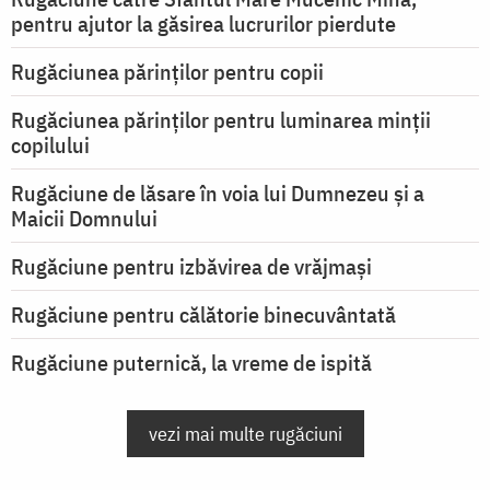
pentru ajutor la găsirea lucrurilor pierdute
Rugăciunea părinților pentru copii
Rugăciunea părinților pentru luminarea minţii
copilului
Rugăciune de lăsare în voia lui Dumnezeu şi a
Maicii Domnului
Rugăciune pentru izbăvirea de vrăjmași
Rugăciune pentru călătorie binecuvântată
Rugăciune puternică, la vreme de ispită
vezi mai multe rugăciuni