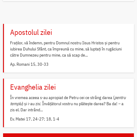
Apostolul zilei
Fraților, vă îndemn, pentru Domnul nostru Iisus Hristos și pentru
iubirea Duhului Sfânt, ca împreună cu mine, să luptați în rugăciuni
către Dumnezeu pentru mine, ca să scap de...
Ap. Romani 15, 30-33
Evanghelia zilei
În vremea aceea s-au apropiat de Petru cei ce strâng darea (
pentru
templu
) și i-au zis: Învățătorul vostru nu plătește darea? Ba da! – a
zis el. Dar intrând...
Ev. Matei 17, 24-27; 18, 1-4