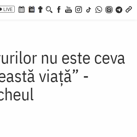
LIVE
08
urilor nu este ceva
ceastă viață” -
cheul