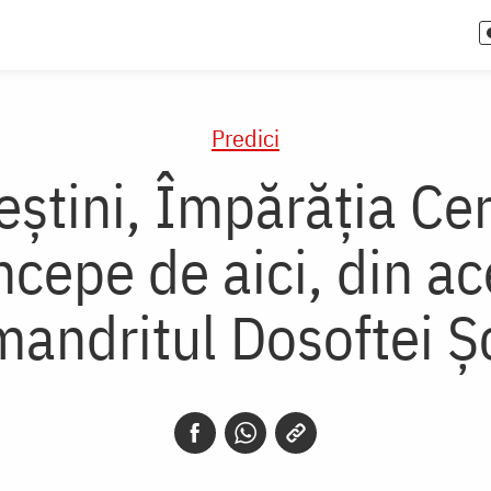
Predici
eștini, Împărăția Cer
începe de aici, din a
mandritul Dosoftei Ş