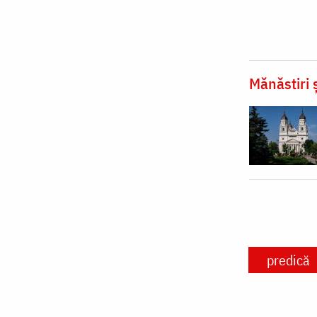
Mănăstiri ș
predică