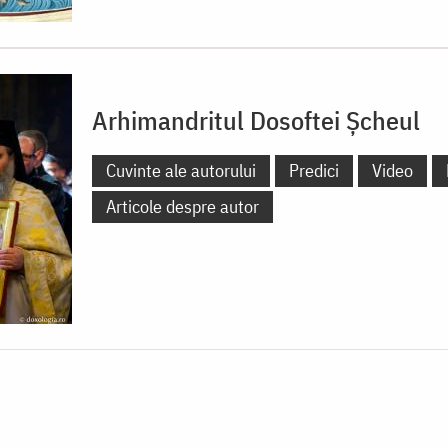
Arhimandritul Dosoftei Șcheul
Cuvinte ale autorului
Predici
Video
Articole despre autor