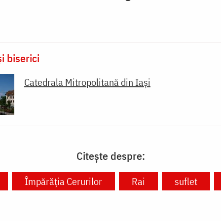
i biserici
Catedrala Mitropolitană din Iaşi
Citește despre:
Împărăția Cerurilor
Rai
suflet