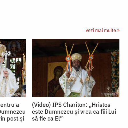
vezi mai multe »
Pentru a
(Video) IPS Chariton: „Hristos
 Dumnezeu
este Dumnezeu și vrea ca fiii Lui
in post și
să fie ca El”