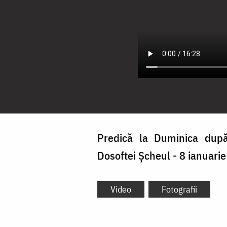
Predică la Duminica după
Dosoftei Şcheul - 8 ianuari
Video
Fotografii