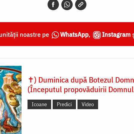
nității noastre pe
WhatsApp
,
Instagram
✝) Duminica după Botezul Domn
(Începutul propovăduirii Domnul
Icoane
Predici
Video