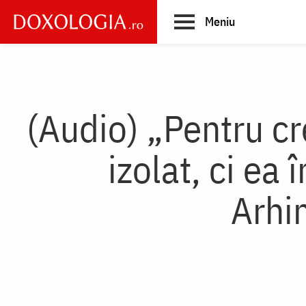
Skip
Meniu
to
main
Main
content
navigation
(Audio) „Pentru cr
izolat, ci ea 
Arhi