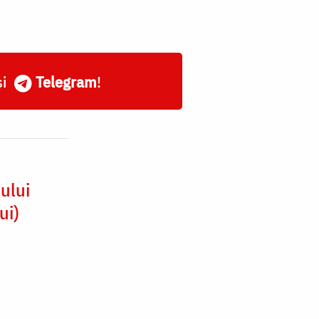
și
Telegram
!
ului
ui)