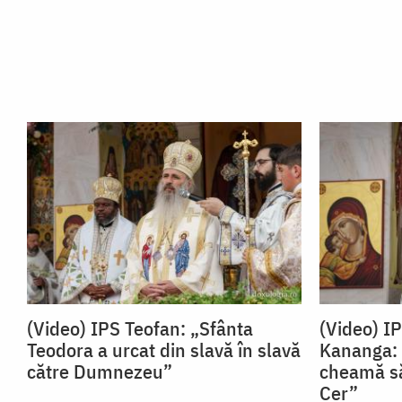
(Video) IPS Teofan: „Sfânta
(Video) I
Teodora a urcat din slavă în slavă
Kananga: 
către Dumnezeu”
cheamă să
Cer”