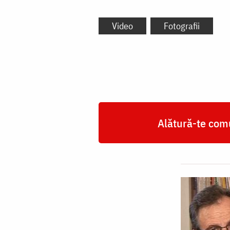
Video
Fotografii
Alătură-te comu