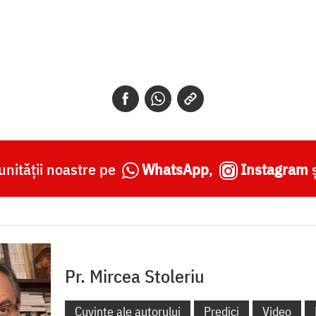
nității noastre pe
WhatsApp
,
Instagram
Pr. Mircea Stoleriu
Cuvinte ale autorului
Predici
Video