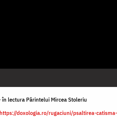
 în lectura Părintelui Mircea Stoleriu
https://doxologia.ro/rugaciuni/psaltirea-catisma-