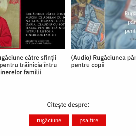
găciune către sfinții
(Audio) Rugăciunea păr
 pentru trăinicia întru
pentru copii
tinerelor familii
Citește despre:
rugăciune
psaltire