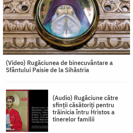
(Video) Rugăciunea de binecuvântare a
Sfântului Paisie de la Sihăstria
(Audio) Rugăciune către
sfinții căsătoriți pentru
trăinicia întru Hristos a
tinerelor familii