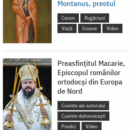
Montanus, preotul
Canon
Rugăciuni
Viață
Icoane
Video
Preasfințitul Macarie,
Episcopul românilor
ortodocși din Europa
de Nord
Cuvinte ale autorului
Cuvinte duhovnicești
Predici
Video