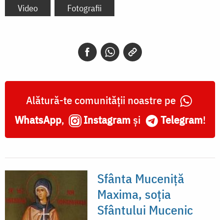
Video
Fotografii
Alătură-te comunității noastre pe
WhatsApp
,
Instagram
și
Telegram
!
Sfânta Muceniţă
Maxima, soţia
Sfântului Mucenic