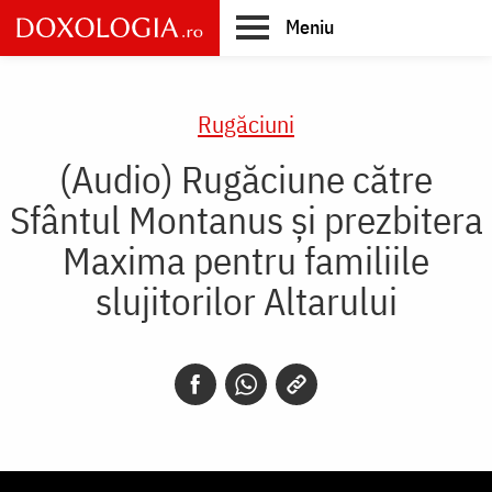
Skip
Meniu
to
main
Main
content
navigation
Rugăciuni
(Audio) Rugăciune către
Sfântul Montanus și prezbitera
Maxima pentru familiile
slujitorilor Altarului