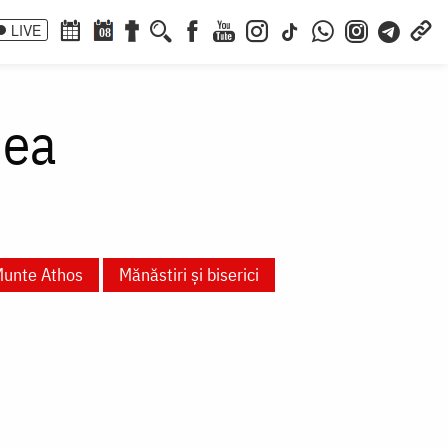
LIVE
08
nea
Munte Athos
Mănăstiri și biserici