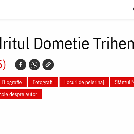
ritul Dometie Trihe
5)
Biografie
Fotografii
Locuri de pelerinaj
Sfântul 
icole despre autor