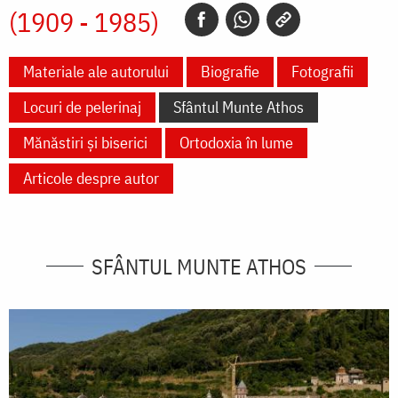
(1909 - 1985)
Materiale ale autorului
Biografie
Fotografii
Locuri de pelerinaj
Sfântul Munte Athos
Mănăstiri și biserici
Ortodoxia în lume
Articole despre autor
SFÂNTUL MUNTE ATHOS