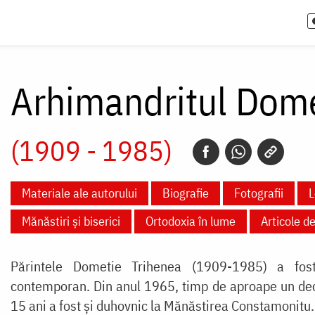
Arhimandritul Dome
(1909 - 1985)
Materiale ale autorului
Biografie
Fotografii
L
Mănăstiri și biserici
Ortodoxia în lume
Articole d
Părintele Dometie Trihenea (1909-1985) a fos
contemporan. Din anul 1965, timp de aproape un dece
15 ani a fost şi duhovnic la Mănăstirea Constamonitu.