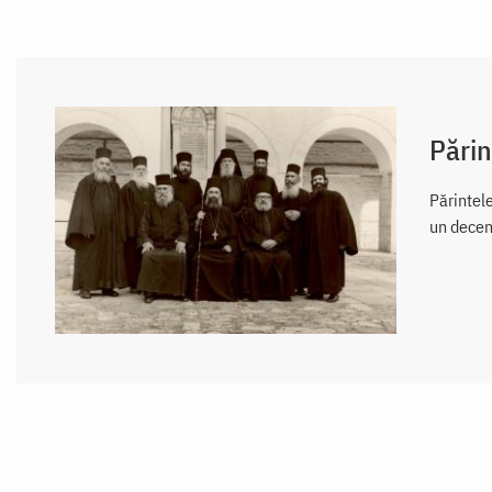
Pări
Părintel
un decen