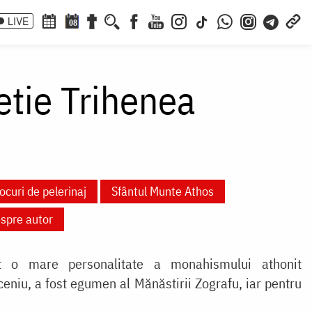
LIVE
08
tie Trihenea
ocuri de pelerinaj
Sfântul Munte Athos
espre autor
t o mare personalitate a monahismului athonit
niu, a fost egumen al Mănăstirii Zografu, iar pentru