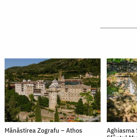
Mănăstirea Zografu – Athos
Aghiasma S