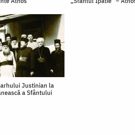
nte Athos
„Sfântul Ipatie” – Atho
iarhului Justinian la
ânească a Sfântului